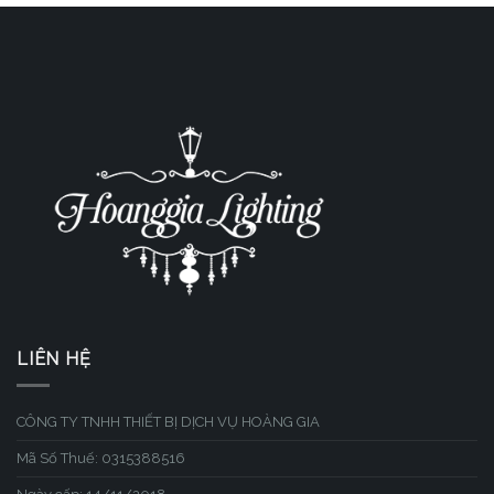
LIÊN HỆ
CÔNG TY TNHH THIẾT BỊ DỊCH VỤ HOÀNG GIA
Mã Số Thuế: 0315388516