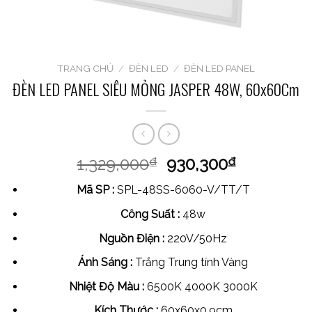
TRANG CHỦ
/
ĐÈN LED
/
ĐÈN LED PANEL
ĐÈN LED PANEL SIÊU MỎNG JASPER 48W, 60x60Cm
1,329,000
930,300
₫
₫
Mã SP :
SPL-48SS-6060-V/TT/T
Công Suất :
48w
Nguồn Điện :
220V/50Hz
Ánh Sáng :
Trắng Trung tính Vàng
Nhiệt Độ Màu :
6500K 4000K 3000K
Kích Thước :
60x60x0.9cm