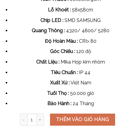
Lỗ Khoét :
58x58cm
Chip LED :
SMD SAMSUNG
Quang Thông :
4320/ 4800/ 5280
Độ Hoàn Màu :
 CRI> 80
Góc Chiếu :
120 độ
Chất Liệu :
Mika Hợp kim nhôm
Tiêu Chuẩn :
IP 44
Xuất Xứ :
Việt Nam
Tuổi Thọ :
50.000 giờ
Bảo Hành :
24 Tháng
ĐÈN LED PANEL SIÊU MỎNG JASPER 48W, 60x60Cm số 
THÊM VÀO GIỎ HÀNG