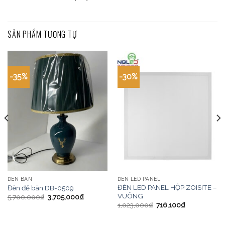
SẢN PHẨM TƯƠNG TỰ
-35%
-30%
ĐÈN BÀN
ĐÈN LED PANEL
ĐÈN LED PANEL HỘP ZOISITE –
Đèn để bàn DB-0509
VUÔNG
5,700,000
₫
3,705,000
₫
1,023,000
₫
716,100
₫