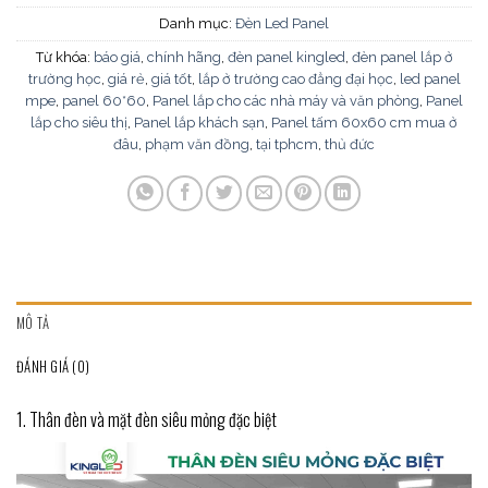
Danh mục:
Đèn Led Panel
Từ khóa:
báo giá
,
chính hãng
,
đèn panel kingled
,
đèn panel lắp ở
trường học
,
giá rẻ
,
giá tốt
,
lắp ở trường cao đẳng đại học
,
led panel
mpe
,
panel 60*60
,
Panel lắp cho các nhà máy và văn phòng
,
Panel
lắp cho siêu thị
,
Panel lắp khách sạn
,
Panel tấm 60x60 cm mua ở
đâu
,
phạm văn đồng
,
tại tphcm
,
thủ đức
MÔ TẢ
ĐÁNH GIÁ (0)
1. Thân đèn và mặt đèn siêu mỏng đặc biệt