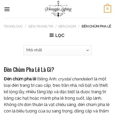
Skip
0
to
content
TRANG CHỦ
/
ĐÈN TRANG TRÍ
/
ĐÈN CHÙM
/
ĐÈN CHÙM PHA LÊ
LỌC
Đèn Chùm Pha Lê Là Gì?
Đèn chùm pha lê
(tiếng Anh:
crystal chandelier
) là một
loại đèn trang trí cao cấp, treo trần nhà, nổi bật với thiết
kế lộng lẫy, nhiều tầng lớp và đặc biệt là được trang trí
bằng các hạt hoặc mảnh pha lê trong suốt, lấp lánh.
Không chỉ đơn thuần là vật chiếu sáng, đèn chùm pha lê
còn là biểu tượng của sự sang trọng, đẳng cấp và thẩm