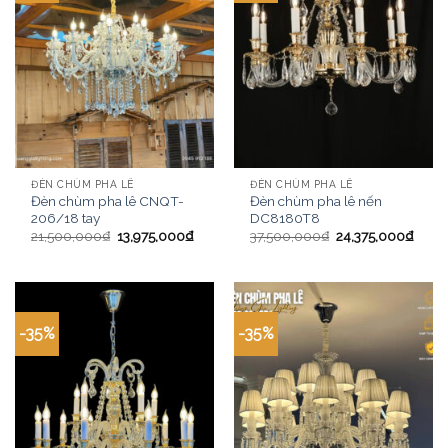
ĐÈN CHÙM PHA LÊ
ĐÈN CHÙM PHA LÊ
Đèn chùm pha lê CNQT-
Đèn chùm pha lê nến
206/18 tay
DC8180T8
21,500,000
₫
13,975,000
₫
37,500,000
₫
24,375,000
₫
-35%
-35%