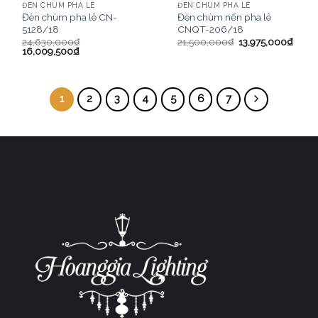
ĐÈN CHÙM PHA LÊ
ĐÈN CHÙM PHA LÊ
Đèn chùm pha lê CN-
Đèn chùm nến pha lê
5128/18
CNQT-206/18
24,630,000
₫
21,500,000
₫
13,975,000
₫
16,009,500
₫
1
2
3
4
5
6
7