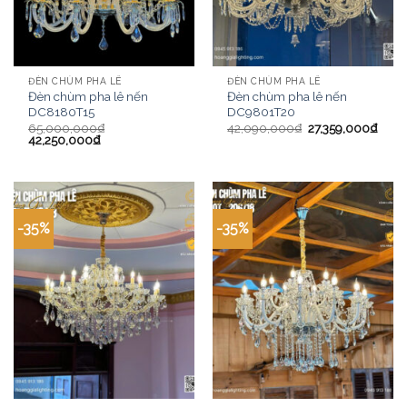
ĐÈN CHÙM PHA LÊ
ĐÈN CHÙM PHA LÊ
Đèn chùm pha lê nến
Đèn chùm pha lê nến
DC8180T15
DC9801T20
65,000,000
₫
42,090,000
₫
27,359,000
₫
42,250,000
₫
-35%
-35%