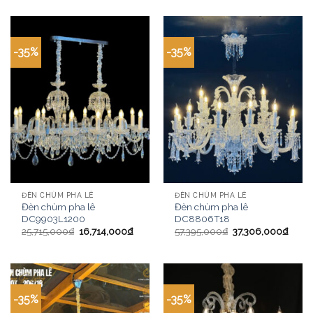
-35%
-35%
ĐÈN CHÙM PHA LÊ
ĐÈN CHÙM PHA LÊ
Đèn chùm pha lê
Đèn chùm pha lê
DC9903L1200
DC8806T18
25,715,000
₫
16,714,000
₫
57,395,000
₫
37,306,000
₫
-35%
-35%