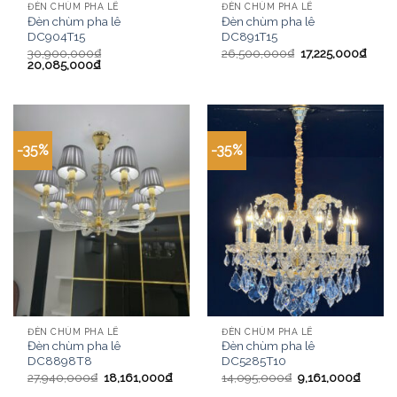
ĐÈN CHÙM PHA LÊ
ĐÈN CHÙM PHA LÊ
Đèn chùm pha lê
Đèn chùm pha lê
DC904T15
DC891T15
30,900,000
₫
26,500,000
₫
17,225,000
₫
20,085,000
₫
-35%
-35%
ĐÈN CHÙM PHA LÊ
ĐÈN CHÙM PHA LÊ
Đèn chùm pha lê
Đèn chùm pha lê
DC8898T8
DC5285T10
27,940,000
₫
18,161,000
₫
14,095,000
₫
9,161,000
₫