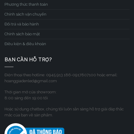
Phương thức thanh toán
Chính sách vận chuyển
Đổi trả và bảo hành
Chính sách bảo mật
Điều kiện & điều khoản
BẠN CẦN HỖ TRỢ?
Điện thoại theo hotline: 0945.913.186-0917807100 hoặc email:
hoanggiadenled@gmail.com
Thời gian mở cửa showroom:
8:00 sáng đến 19:00 tối
Hoặc sử dụng chatbox, chúng tôi luôn sẳn sàng hỗ trợ giải đáp thắc
mắc của bạn về sản phẩm.