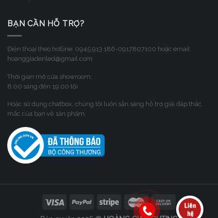
BẠN CẦN HỖ TRỢ?
Điện thoại theo hotline: 0945.913.186-0917807100 hoặc email:
hoanggiadenled@gmail.com
Thời gian mở cửa showroom:
8:00 sáng đến 19:00 tối
Hoặc sử dụng chatbox, chúng tôi luôn sẳn sàng hỗ trợ giải đáp thắc
mắc của bạn về sản phẩm.