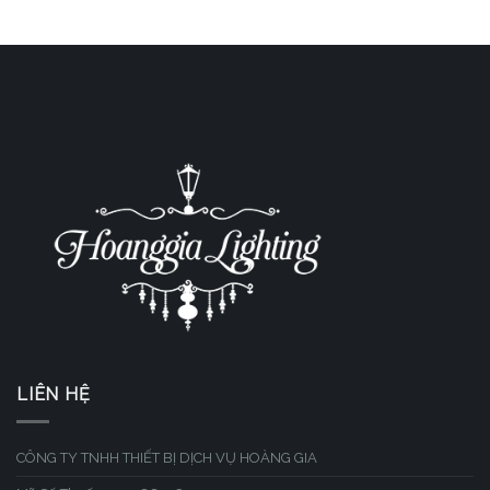
LIÊN HỆ
CÔNG TY TNHH THIẾT BỊ DỊCH VỤ HOÀNG GIA