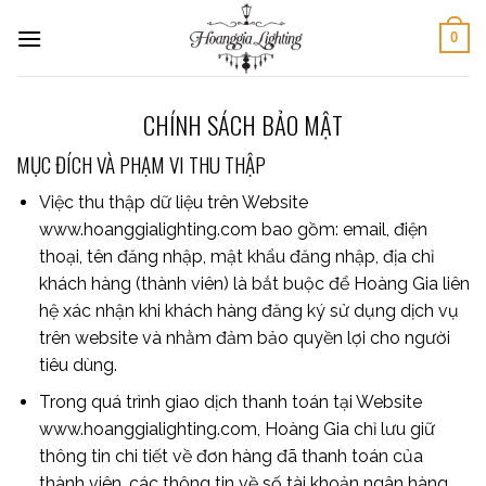
Skip
0
to
content
CHÍNH SÁCH BẢO MẬT
MỤC ĐÍCH VÀ PHẠM VI THU THẬP
Việc thu thập dữ liệu trên Website
www.hoanggialighting.com bao gồm: email, điện
thoại, tên đăng nhập, mật khẩu đăng nhập, địa chỉ
khách hàng (thành viên) là bắt buộc để Hoàng Gia liên
hệ xác nhận khi khách hàng đăng ký sử dụng dịch vụ
trên website và nhằm đảm bảo quyền lợi cho người
tiêu dùng.
Trong quá trình giao dịch thanh toán tại Website
www.hoanggialighting.com, Hoàng Gia chỉ lưu giữ
thông tin chi tiết về đơn hàng đã thanh toán của
thành viên, các thông tin về số tài khoản ngân hàng