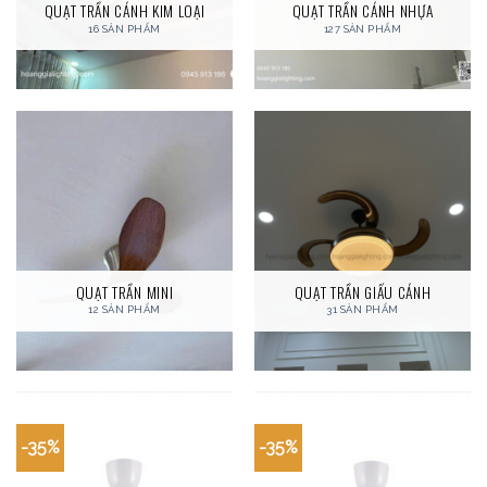
QUẠT TRẦN CÁNH KIM LOẠI
QUẠT TRẦN CÁNH NHỰA
16 SẢN PHẨM
127 SẢN PHẨM
QUẠT TRẦN MINI
QUẠT TRẦN GIẤU CÁNH
12 SẢN PHẨM
31 SẢN PHẨM
-35%
-35%