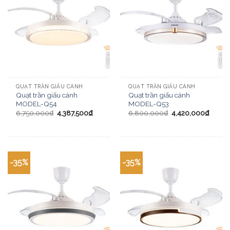
QUẠT TRẦN GIẤU CÁNH
QUẠT TRẦN GIẤU CÁNH
Quạt trần giấu cánh
Quạt trần giấu cánh
MODEL-Q54
MODEL-Q53
6,750,000
₫
4,387,500
₫
6,800,000
₫
4,420,000
₫
-35%
-35%