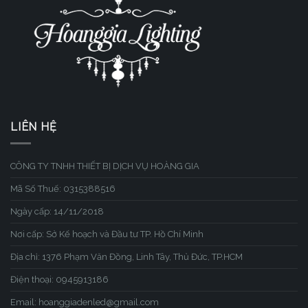
LIÊN HỆ
CÔNG TY TNHH THIẾT BỊ DỊCH VỤ HOÀNG GIA
Mã Số Thuế: 0315388516
Ngày cấp: 14/11/2018
Nơi cấp: Sở Kế hoạch và Đầu tư TP. Hồ Chí Minh
Địa chỉ: 1376 Phạm Văn Đồng, Linh Tây, Thủ Đức, TP.HCM
Điện thoại: 0945913186
Email: hoanggiadenled@gmail.com