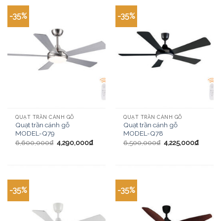
-35%
-35%
QUẠT TRẦN CÁNH GỖ
QUẠT TRẦN CÁNH GỖ
Quạt trần cánh gỗ
Quạt trần cánh gỗ
MODEL-Q79
MODEL-Q78
6,600,000
₫
4,290,000
₫
6,500,000
₫
4,225,000
₫
-35%
-35%