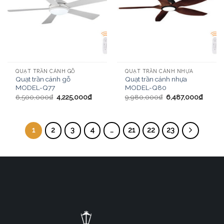
QUẠT TRẦN CÁNH GỖ
QUẠT TRẦN CÁNH NHỰA
Quạt trần cánh gỗ
Quạt trần cánh nhựa
MODEL-Q77
MODEL-Q80
6,500,000
₫
4,225,000
₫
9,980,000
₫
6,487,000
₫
1
2
3
4
…
21
22
23