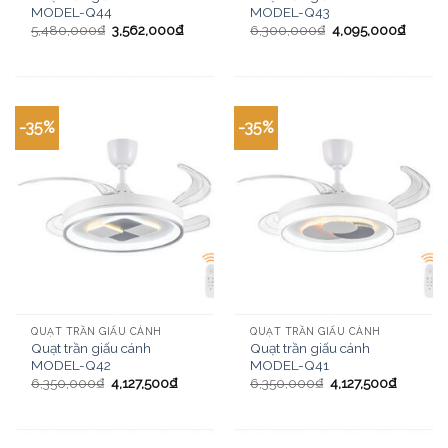
MODEL-Q44
MODEL-Q43
5,480,000
₫
3,562,000
₫
6,300,000
₫
4,095,000
₫
-35%
-35%
QUẠT TRẦN GIẤU CÁNH
QUẠT TRẦN GIẤU CÁNH
Quạt trần giấu cánh
Quạt trần giấu cánh
MODEL-Q42
MODEL-Q41
6,350,000
₫
4,127,500
₫
6,350,000
₫
4,127,500
₫