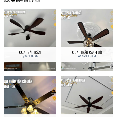
QUẠT SÁT TRẦN
QUẠT TRẦN CÁNH GỖ
13 SẢN PHẨM
68 SẢN PHẨM