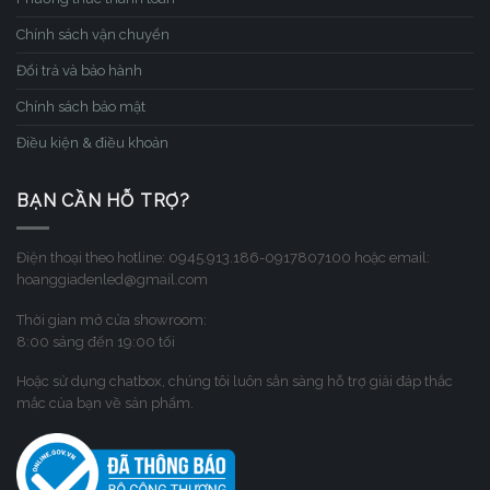
Chính sách vận chuyển
Đổi trả và bảo hành
Chính sách bảo mật
Điều kiện & điều khoản
BẠN CẦN HỖ TRỢ?
Điện thoại theo hotline: 0945.913.186-0917807100 hoặc email:
hoanggiadenled@gmail.com
Thời gian mở cửa showroom:
8:00 sáng đến 19:00 tối
Hoặc sử dụng chatbox, chúng tôi luôn sẳn sàng hỗ trợ giải đáp thắc
mắc của bạn về sản phẩm.