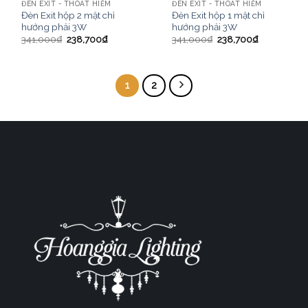
ĐÈN EXIT - THOÁT HIỂM
ĐÈN EXIT - THOÁT HIỂM
Đèn Exit hộp 2 mặt chỉ
Đèn Exit hộp 1 mặt chỉ
hướng phải 3W
hướng phải 3W
341,000
₫
238,700
₫
341,000
₫
238,700
₫
1
2