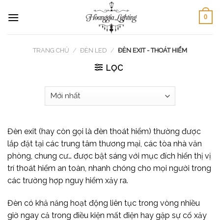
Skip
0
to
content
TRANG CHỦ
/
ĐÈN LED
/
ĐÈN EXIT - THOÁT HIỂM
LỌC
Đèn exit (hay còn gọi là đèn thoát hiểm) thường được
lắp đặt tại các trung tâm thương mại, các tòa nhà văn
phòng, chung cư… được bật sáng với mục đích hiển thị vị
trí thoát hiểm an toàn, nhanh chóng cho mọi người trong
các trường hợp nguy hiểm xảy ra.
Đèn có khả năng hoạt động liên tục trong vòng nhiều
giờ ngay cả trong điều kiện mất điện hay gặp sự cố xảy