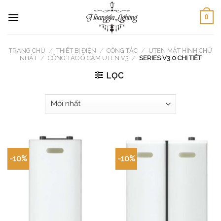
Skip
0
to
content
TRANG CHỦ
/
THIẾT BỊ ĐIỆN
/
CÔNG TẮC
/
UTEN MẶT HÌNH CHỮ
NHẬT
/
CÔNG TẮC Ổ CẮM UTEN V3
/
SERIES V3.0 CHI TIẾT
LỌC
-10%
-10%