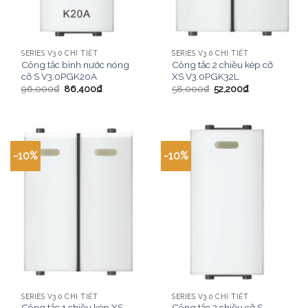
SERIES V3.0 CHI TIẾT
SERIES V3.0 CHI TIẾT
Công tắc bình nước nóng
Công tắc 2 chiều kép cỡ
cỡ S V3.0PGK20A
XS V3.0PGK32L
96,000
₫
86,400
₫
58,000
₫
52,200
₫
-10%
-10%
SERIES V3.0 CHI TIẾT
SERIES V3.0 CHI TIẾT
Công tắc 1 chiều kép XS
Công tắc 2 chiều cỡ S