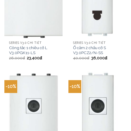
SERIES V3.0 CHI TIẾT
SERIES V3.0 CHI TIẾT
Công tắc 1 chiều cỡ L
Ổ cắm 2 chấu cỡ S
V3.0PGK11-LS
V3.0PCZ2/N-SS
26,000
₫
23,400
₫
40,000
₫
36,000
₫
-10%
-10%