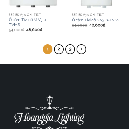
SERIES V3.0 CHI TIẾT
SERIES V3.0 CHI TIẾT
Ổ cắm Tivi cỡ M V3.0-
Ổ cắm Tivi cỡ S V3.0-TVSS
TVMS
54,000
₫
48,600
₫
54,000
₫
48,600
₫
1
2
3