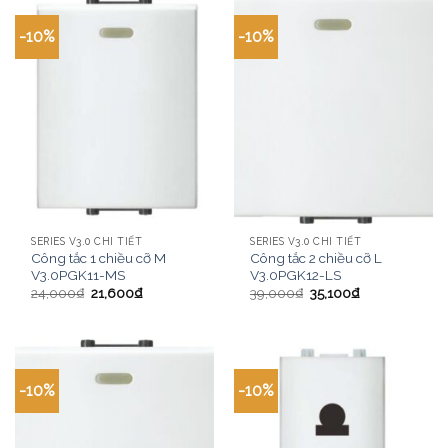
-10%
-10%
SERIES V3.0 CHI TIẾT
SERIES V3.0 CHI TIẾT
Công tắc 1 chiều cỡ M
Công tắc 2 chiều cỡ L
V3.0PGK11-MS
V3.0PGK12-LS
24,000
₫
21,600
₫
39,000
₫
35,100
₫
-10%
-10%