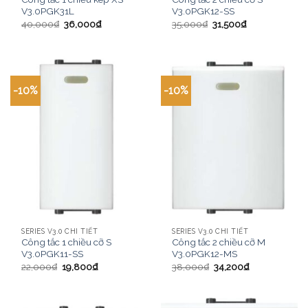
V3.0PGK31L
V3.0PGK12-SS
40,000
₫
36,000
₫
35,000
₫
31,500
₫
-10%
-10%
SERIES V3.0 CHI TIẾT
SERIES V3.0 CHI TIẾT
Công tắc 1 chiều cỡ S
Công tắc 2 chiều cỡ M
V3.0PGK11-SS
V3.0PGK12-MS
22,000
₫
19,800
₫
38,000
₫
34,200
₫