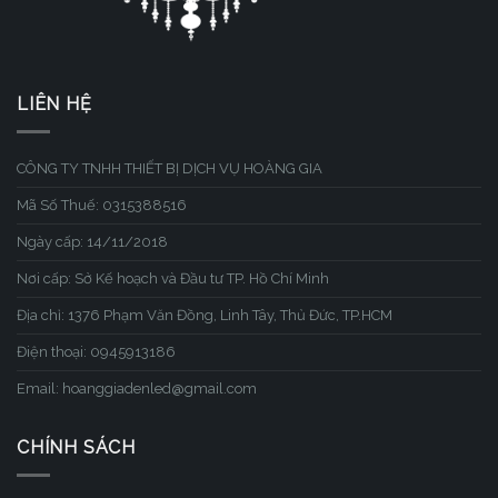
LIÊN HỆ
CÔNG TY TNHH THIẾT BỊ DỊCH VỤ HOÀNG GIA
Mã Số Thuế: 0315388516
Ngày cấp: 14/11/2018
Nơi cấp: Sở Kế hoạch và Đầu tư TP. Hồ Chí Minh
Địa chỉ: 1376 Phạm Văn Đồng, Linh Tây, Thủ Đức, TP.HCM
Điện thoại: 0945913186
Email: hoanggiadenled@gmail.com
CHÍNH SÁCH