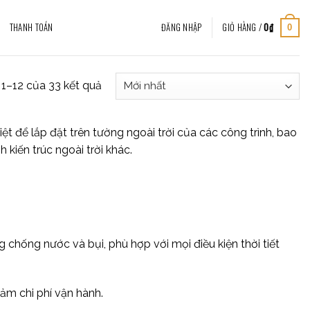
THANH TOÁN
ĐĂNG NHẬP
GIỎ HÀNG /
0
₫
0
ị 1–12 của 33 kết quả
iệt để lắp đặt trên tường ngoài trời của các công trình, bao
kiến trúc ngoài trời khác.
ng chống nước và bụi, phù hợp với mọi điều kiện thời tiết
iảm chi phí vận hành.