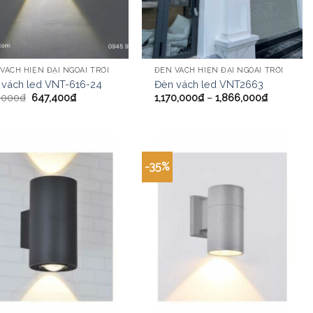
VÁCH HIỆN ĐẠI NGOÀI TRỜI
ĐÈN VÁCH HIỆN ĐẠI NGOÀI TRỜI
 vách led VNT-616-24
Đèn vách led VNT2663
,000
₫
647,400
₫
1,170,000
₫
–
1,866,000
₫
-35%