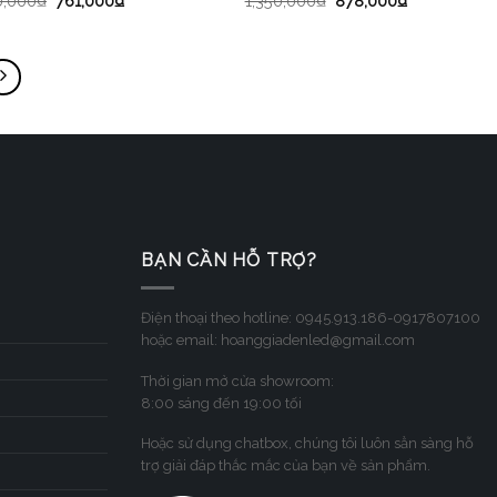
0,000
₫
761,000
₫
1,350,000
₫
878,000
₫
BẠN CẦN HỖ TRỢ?
Điện thoại theo hotline: 0945.913.186-0917807100
hoặc email: hoanggiadenled@gmail.com
Thời gian mở cửa showroom:
8:00 sáng đến 19:00 tối
Hoặc sử dụng chatbox, chúng tôi luôn sẳn sàng hỗ
trợ giải đáp thắc mắc của bạn về sản phẩm.