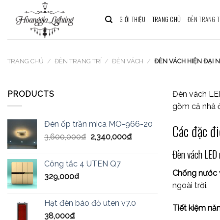
Skip
to
GIỚI THIỆU
TRANG CHỦ
ĐÈN TRANG T
content
TRANG CHỦ
/
ĐÈN TRANG TRÍ
/
ĐÈN VÁCH
/
ĐÈN VÁCH HIỆN ĐẠI N
PRODUCTS
Đèn vách LED 
gồm cả nhà ở,
Đèn ốp trần mica MO-966-20
Các đặc đi
3,600,000
₫
2,340,000
₫
Đèn vách LED 
Công tắc 4 UTEN Q7
Chống nước 
329,000
₫
ngoài trời.
Hạt đèn báo đỏ uten v7.0
Tiết kiệm nă
38,000
₫