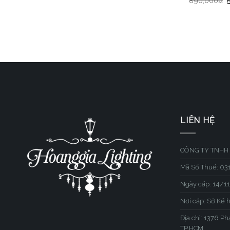
890,000
₫
LIÊN HỆ
CÔNG TY TNHH 
Mã Số Thuế: 0
Ngày cấp: 14/1
Nơi cấp: Sở Kế 
Địa chỉ: 1376 P
TP.HCM