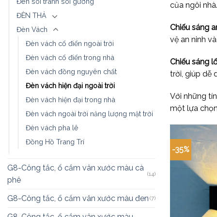
Đèn soi tranh soi gương
của ngôi nhà
ĐÈN THẢ
Chiếu sáng a
Đèn Vách
vệ an ninh v
Đèn vách cổ điển ngoài trời
Đèn vách cổ điển trong nhà
Chiếu sáng lố
Đèn vách đồng nguyên chất
trời, giúp dễ
Đèn vách hiện đại ngoài trời
Với những tín
Đèn vách hiện đại trong nhà
một lựa chọn
Đèn vách ngoài trời năng lượng mặt trời
Đèn vách pha lê
Đồng Hồ Trang Trí
-35%
G8-Công tắc, ổ cắm vân xước màu cà
(14)
phê
G8-Công tắc, ổ cắm vân xước màu đen
(7)
G8-Công tắc, ổ cắm vân xước màu