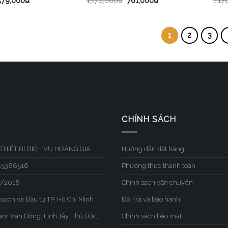
579,000
₫
1,170,000
₫
761,000
₫
1,17
1
2
3
CHÍNH SÁCH
THIẾT BỊ DỊCH VỤ HOÀNG GIA
Hướng dẫn đặt hàng
315388516
Phương thức thanh toán
1/2018
Chính sách vận chuyển
hoạch và Đầu tư TP. Hồ Chí Minh
Đổi trả và bảo hành
hạm Văn Đồng, Linh Tây, Thủ Đức,
Chính sách bảo mật