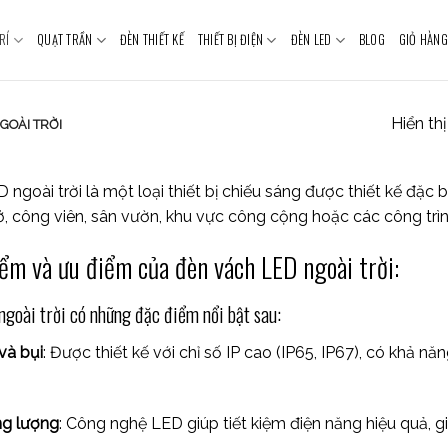
RÍ
QUẠT TRẦN
ĐÈN THIẾT KẾ
THIẾT BỊ ĐIỆN
ĐÈN LED
BLOG
GIỎ HÀNG
Hiển th
GOÀI TRỜI
ngoài trời là một loại thiết bị chiếu sáng được thiết kế đặc b
 công viên, sân vườn, khu vực công cộng hoặc các công trình 
ểm và ưu điểm của đèn vách LED ngoài trời:
ngoài trời có những đặc điểm nổi bật sau:
và bụi
: Được thiết kế với chỉ số IP cao (IP65, IP67), có khả nă
ng lượng
: Công nghệ LED giúp tiết kiệm điện năng hiệu quả, g