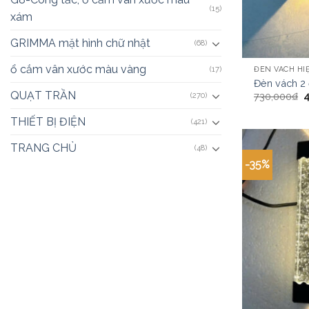
(15)
xám
GRIMMA mặt hình chữ nhật
(68)
ổ cắm vân xước màu vàng
(17)
ĐÈN VÁCH HIỆ
Đèn vách 2
QUẠT TRẦN
730,000
₫
(270)
THIẾT BỊ ĐIỆN
(421)
TRANG CHỦ
(48)
-35%