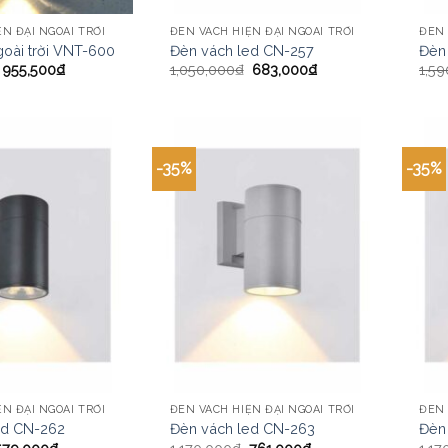
N ĐẠI NGOÀI TRỜI
ĐÈN VÁCH HIỆN ĐẠI NGOÀI TRỜI
ĐÈN 
oài trời VNT-600
Đèn vách led CN-257
Đèn
955,500
₫
1,050,000
₫
683,000
₫
1,59
-35%
-35%
N ĐẠI NGOÀI TRỜI
ĐÈN VÁCH HIỆN ĐẠI NGOÀI TRỜI
ĐÈN 
ed CN-262
Đèn vách led CN-263
Đèn