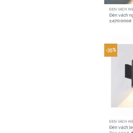
ĐÈN VÁCH HIỆ
Đèn vách ng
1,470,000
₫
-35%
ĐÈN VÁCH HIỆ
Đèn vách l