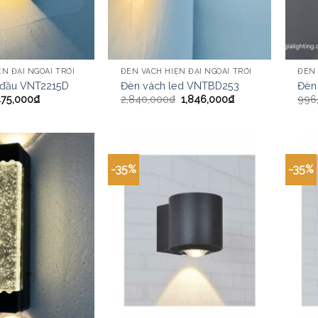
N ĐẠI NGOÀI TRỜI
ĐÈN VÁCH HIỆN ĐẠI NGOÀI TRỜI
ĐÈN 
 đầu VNT2215D
Đèn vách led VNTBD253
Đèn
475,000
₫
2,840,000
₫
1,846,000
₫
996
-35%
-35%