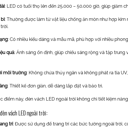
dài
: LED có tuổi thọ lên đến 25.000 – 50.000 giờ, giúp giảm chi
 bỉ
: Thường được làm từ vật liệu chống ăn mòn như hợp kim 
trời.
dạng
: Có nhiều kiểu dáng và mẫu mã, phù hợp với nhiều phong c
iệu quả
: Ánh sáng ổn định, giúp chiếu sáng rộng và tập trung 
ới môi trường
: Không chứa thủy ngân và không phát ra tia UV
dàng
: Thiết kế đơn giản, dễ dàng lắp đặt và bảo trì.
c điểm này, đèn vách LED ngoài trời không chỉ tiết kiệm năn
đèn vách LED ngoài trời:
ang trí
: Được sử dụng để trang trí các bức tường ngoài trời, 