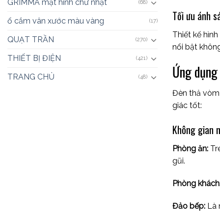
GRIMMA mặt hình chữ nhật
(68)
Tối ưu ánh s
ổ cắm vân xước màu vàng
(17)
Thiết kế hìn
QUẠT TRẦN
(270)
nổi bật không
THIẾT BỊ ĐIỆN
(421)
Ứng dụng 
TRANG CHỦ
(48)
Đèn thả vòm 
giác tốt:
Không gian 
Phòng ăn:
Tre
gũi.
Phòng khách
Đảo bếp:
Là 