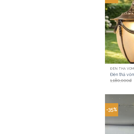
ĐÈN THẢ VÒ
Đèn thả vò
1,180,000
₫
-35%