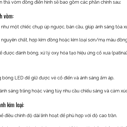
n thả vòm đồng điển hình sẽ bao gồm các phần chính sau:
h vòm:
 như một chiếc chụp úp ngược, bán cầu, giúp ánh sáng tỏa x
 nguyên chất, hợp kim đồng hoặc kim loại sơn/mạ màu đồng
ể được đánh bóng, xử lý oxy hóa tạo hiệu ứng cổ xưa (patina
bóng LED để giữ được vẻ cổ điển và ánh sáng ấm áp.
ánh sáng trắng hoặc vàng tùy nhu cầu chiếu sáng và cảm x
nh kim loại:
ể điều chỉnh độ dài linh hoạt để phù hợp với độ cao trần.