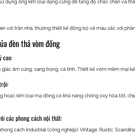
ử dụng ống kim loại dạng cứng để tăng độ chắc chắn và th
đèn với trần nhà, thường thiết kế đồng bộ về màu sắc với phầ
ủa đèn thả vòm đồng
ỹ cao:
 giác ấm cúng, sang trọng, cá tính. Thiết kế vòm mềm mại k
rội:
ng hoặc kim loại mạ đồng có khả năng chống oxy hóa tốt, chịu
với các phong cách nội thất:
hong cách Industrial (công nghiệp), Vintage, Rustic, Scandin