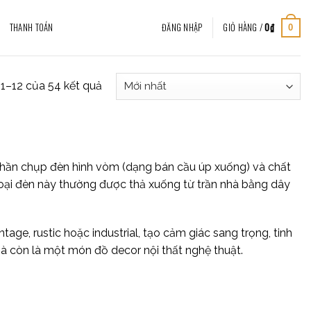
THANH TOÁN
ĐĂNG NHẬP
GIỎ HÀNG /
0
₫
0
ị 1–12 của 54 kết quả
ới phần chụp đèn hình vòm (dạng bán cầu úp xuống) và chất
 loại đèn này thường được thả xuống từ trần nhà bằng dây
e, rustic hoặc industrial, tạo cảm giác sang trọng, tinh
mà còn là một món đồ decor nội thất nghệ thuật.