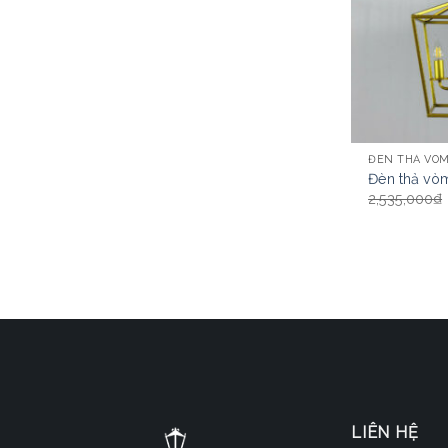
ĐÈN THẢ VÒ
Đèn thả vò
2,535,000
₫
LIÊN HỆ