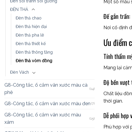
Đèn soi tranh soi gương
Một số mẫu s
ĐÈN THẢ
Đế gắn trần:
Đèn thả chao
Đèn thả hiện đại
Nơi cố định 
Đèn thả pha lê
Ưu điểm c
Đèn thả thiết kế
Đèn thả thông tầng
Tính thẩm m
Đèn thả vòm đồng
Mang lại cảm
Đèn Vách
Độ bền vượt t
G8-Công tắc, ổ cắm vân xước màu cà
(14)
phê
Chất liệu đồ
thời gian.
G8-Công tắc, ổ cắm vân xước màu đen
(7)
Dễ phối hợp 
G8-Công tắc, ổ cắm vân xước màu
(15)
xám
Phù hợp với p