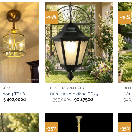
-35%
-35%
M ĐỒNG
ĐÈN THẢ VÒM ĐỒNG
ĐÈN
m đồng TD08
Đèn thả vòm đồng TD35
Đèn
–
5,402,000
₫
1,395,000
₫
906,750
₫
540
-35%
-35%