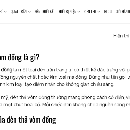
RÍ
QUẠT TRẦN
ĐÈN THIẾT KẾ
THIẾT BỊ ĐIỆN
ĐÈN LED
BLOG
GIỎ HÀNG
Hiển th
òm đồng là gì?
 đồng
là một loại đèn trần trang trí có thiết kế đặc trưng v
à đồng nguyên chất hoặc kim loại mạ đồng. Đúng như tên gọi,
nh kim loại, tạo điểm nhấn cho không gian chiếu sáng.
mỹ, đèn thả vòm đồng thường mang phong cách cổ điển, vintag
 là một chút hoài cổ. Mỗi chiếc đèn không chỉ là nguồn sáng 
ủa đèn thả vòm đồng