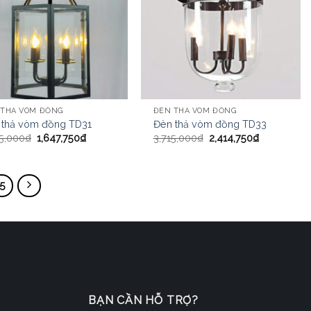
 THẢ VÒM ĐỒNG
ĐÈN THẢ VÒM ĐỒNG
 thả vòm đồng TD31
Đèn thả vòm đồng TD33
5,000
₫
1,647,750
₫
3,715,000
₫
2,414,750
₫
5
BẠN CẦN HỖ TRỢ?