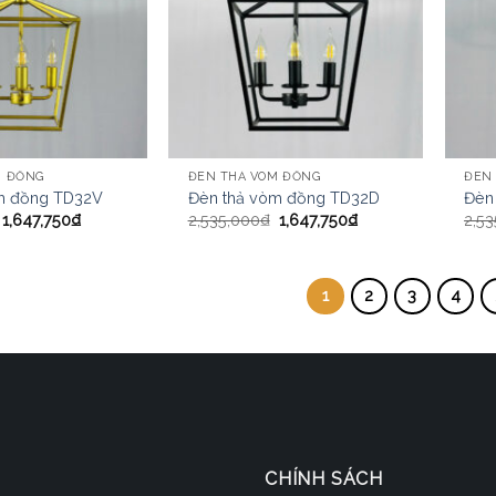
M ĐỒNG
ĐÈN THẢ VÒM ĐỒNG
ĐÈN
m đồng TD32V
Đèn thả vòm đồng TD32D
Đèn
1,647,750
₫
2,535,000
₫
1,647,750
₫
2,53
1
2
3
4
CHÍNH SÁCH