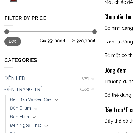
Một chiếc đè
Chụp đèn hìn
FILTER BY PRICE
Có hình dáng
Giá
351,000₫
—
21,320,000₫
Làm từ đồng
LỌC
Bề mặt có th
CATEGORIES
Bóng đèn:
ĐÈN LED
(736)
Thường dùng 
ĐÈN TRANG TRÍ
(1880)
Có thể dùng 
Đèn Bàn Và Đèn Cây
Dây treo/Tha
Đèn Chùm
Đèn Mâm
Dây thả có th
Đèn Ngoại Thất