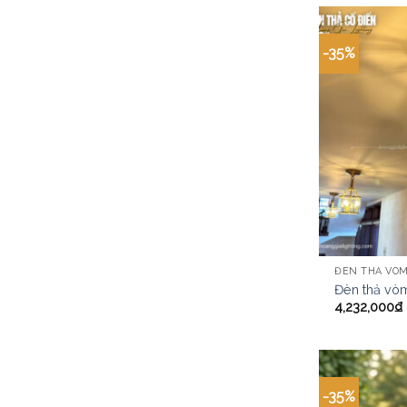
-35%
ĐÈN THẢ VÒ
Đèn thả vò
4,232,000
₫
-35%