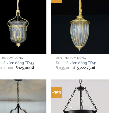
 THẢ VÒM ĐỒNG
ĐÈN THẢ VÒM ĐỒNG
 thả vòm đồng TD43
Đèn thả vòm đồng TD41
500,000
₫
8,125,000
₫
8,035,000
₫
5,222,750
₫
-35%