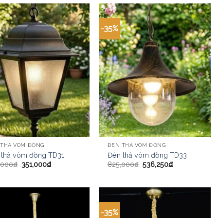
-35%
 THẢ VÒM ĐỒNG
ĐÈN THẢ VÒM ĐỒNG
 thả vòm đồng TD31
Đèn thả vòm đồng TD33
,000
₫
351,000
₫
825,000
₫
536,250
₫
-35%