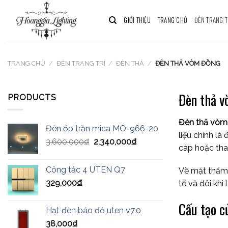
Skip
to
GIỚI THIỆU
TRANG CHỦ
ĐÈN TRANG T
content
TRANG CHỦ
/
ĐÈN TRANG TRÍ
/
ĐÈN THẢ
/
ĐÈN THẢ VÒM ĐỒNG
Đèn thả v
PRODUCTS
Đèn thả vòm
Đèn ốp trần mica MO-966-20
liệu chính l
3,600,000
₫
2,340,000
₫
cáp hoặc tha
Công tắc 4 UTEN Q7
Về mặt thẩm 
329,000
₫
tế và đôi khi
Cấu tạo c
Hạt đèn báo đỏ uten v7.0
38,000
₫