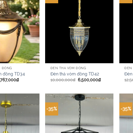
M ĐỒNG
ĐÈN THẢ VÒM ĐỒNG
ĐÈN
m đồng TD34
Đèn thả vòm đồng TD42
Đèn
767,000
₫
10,000,000
₫
6,500,000
₫
12,
-35%
-35%