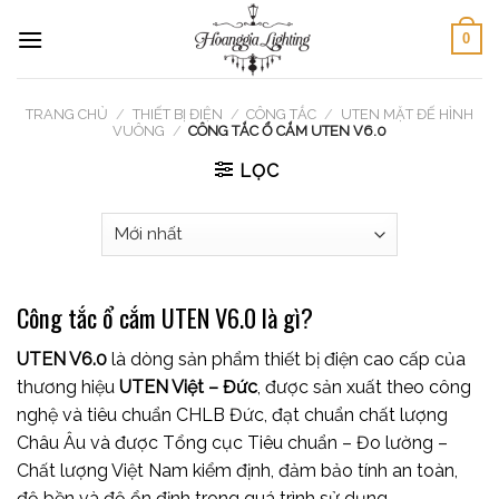
Skip
0
to
content
TRANG CHỦ
/
THIẾT BỊ ĐIỆN
/
CÔNG TẮC
/
UTEN MẶT ĐẾ HÌNH
VUÔNG
/
CÔNG TẮC Ổ CẮM UTEN V6.0
LỌC
Công tắc ổ cắm UTEN V6.0 là gì?
UTEN V6.0
là dòng sản phẩm thiết bị điện cao cấp của
thương hiệu
UTEN Việt – Đức
, được sản xuất theo công
nghệ và tiêu chuẩn CHLB Đức, đạt chuẩn chất lượng
Châu Âu và được Tổng cục Tiêu chuẩn – Đo lường –
Chất lượng Việt Nam kiểm định, đảm bảo tính an toàn,
độ bền và độ ổn định trong quá trình sử dụng.