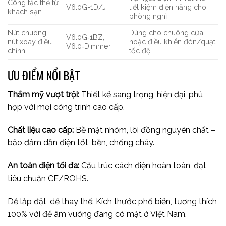
Công tắc thẻ từ
V6.0G-1D/J
tiết kiệm điện năng cho
khách sạn
phòng nghỉ
Nút chuông,
Dùng cho chuông cửa,
V6.0G‑1BZ,
nút xoay điều
hoặc điều khiển đèn/quạt
V6.0‑Dimmer
chỉnh
tốc độ
ƯU ĐIỂM NỔI BẬT
Thẩm mỹ vượt trội:
Thiết kế sang trọng, hiện đại, phù
hợp với mọi công trình cao cấp.
Chất liệu cao cấp:
Bề mặt nhôm, lõi đồng nguyên chất –
bảo đảm dẫn điện tốt, bền, chống cháy.
An toàn điện tối đa:
Cấu trúc cách điện hoàn toàn, đạt
tiêu chuẩn CE/ROHS.
Dễ lắp đặt, dễ thay thế: Kích thước phổ biến, tương thích
100% với đế âm vuông đang có mặt ở Việt Nam.