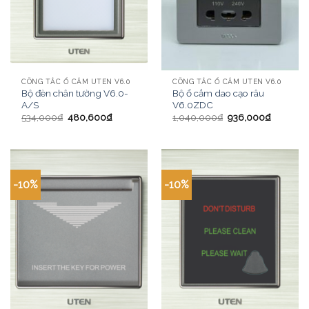
CÔNG TẮC Ổ CẮM UTEN V6.0
CÔNG TẮC Ổ CẮM UTEN V6.0
Bộ đèn chân tường V6.0-
Bộ ổ cắm dao cạo râu
A/S
V6.0ZDC
534,000
₫
480,600
₫
1,040,000
₫
936,000
₫
-10%
-10%