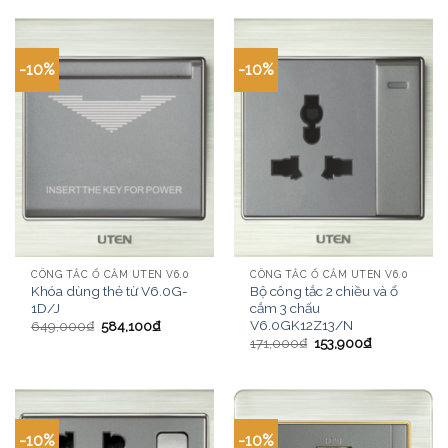
-10%
-10%
CÔNG TẮC Ổ CẮM UTEN V6.0
CÔNG TẮC Ổ CẮM UTEN V6.0
Khóa dùng thẻ từ V6.0G-
Bộ công tắc 2 chiều và ổ
1D/J
cắm 3 chấu
V6.0GK12Z13/N
649,000
₫
584,100
₫
171,000
₫
153,900
₫
-10%
-10%