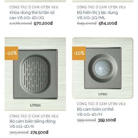
CÔNG TẮC Ổ CẮM UTEN V6.0
CÔNG TẮC Ổ CẮM UTEN V6.0
Khóa dùng thẻ từ tần số
Bộ hiển thị 3 tác dụng
cao V6.0G-1D/JG
V6.0G-3G/ML
1,078,000
₫
970,200
₫
649,000
₫
584,100
₫
-10%
-10%
CÔNG TẮC Ổ CẮM UTEN V6.0
Bộ cảm biến cơ thể
V6.0G-1D/H
CÔNG TẮC Ổ CẮM UTEN V6.0
399,000
₫
359,100
₫
Bộ cảm biến tiếng động
V6.0G-1D/K
305,000
₫
274,500
₫