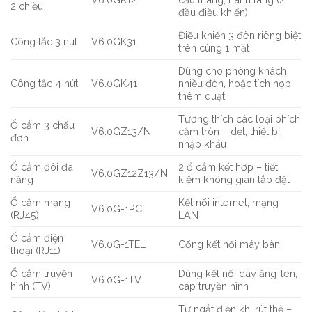
2 chiều
đầu điều khiển)
Điều khiển 3 đèn riêng biệt
Công tắc 3 nút
V6.0GK31
trên cùng 1 mặt
Dùng cho phòng khách
Công tắc 4 nút
V6.0GK41
nhiều đèn, hoặc tích hợp
thêm quạt
Tương thích các loại phích
Ổ cắm 3 chấu
V6.0GZ13/N
cắm tròn – dẹt, thiết bị
đơn
nhập khẩu
Ổ cắm đôi đa
2 ổ cắm kết hợp – tiết
V6.0GZ12Z13/N
năng
kiệm không gian lắp đặt
Ổ cắm mạng
Kết nối internet, mạng
V6.0G-1PC
(RJ45)
LAN
Ổ cắm điện
V6.0G-1TEL
Cổng kết nối máy bàn
thoại (RJ11)
Ổ cắm truyền
Dùng kết nối dây ăng-ten,
V6.0G-1TV
hình (TV)
cáp truyền hình
Tự ngắt điện khi rút thẻ –