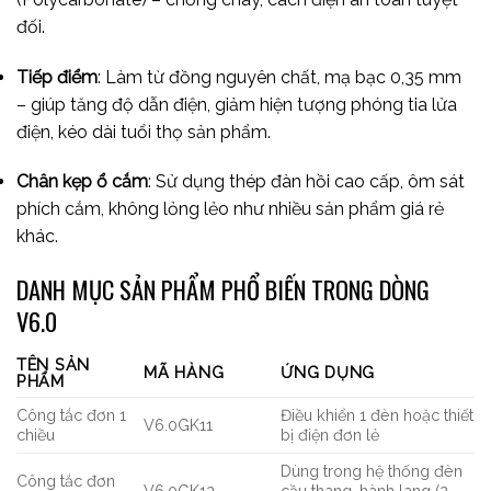
đối.
Tiếp điểm
: Làm từ đồng nguyên chất, mạ bạc 0,35 mm
– giúp tăng độ dẫn điện, giảm hiện tượng phóng tia lửa
điện, kéo dài tuổi thọ sản phẩm.
Chân kẹp ổ cắm
: Sử dụng thép đàn hồi cao cấp, ôm sát
phích cắm, không lỏng lẻo như nhiều sản phẩm giá rẻ
khác.
DANH MỤC SẢN PHẨM PHỔ BIẾN TRONG DÒNG
V6.0
TÊN SẢN
MÃ HÀNG
ỨNG DỤNG
PHẨM
Công tắc đơn 1
Điều khiển 1 đèn hoặc thiết
V6.0GK11
chiều
bị điện đơn lẻ
Dùng trong hệ thống đèn
Công tắc đơn
V6.0GK12
cầu thang, hành lang (2