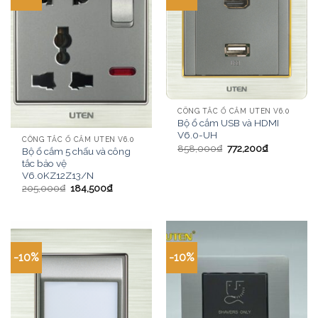
CÔNG TẮC Ổ CẮM UTEN V6.0
Bộ ổ cắm USB và HDMI
V6.0-UH
CÔNG TẮC Ổ CẮM UTEN V6.0
858,000
₫
772,200
₫
Bộ ổ cắm 5 chấu và công
tắc bảo vệ
V6.0KZ12Z13/N
205,000
₫
184,500
₫
-10%
-10%