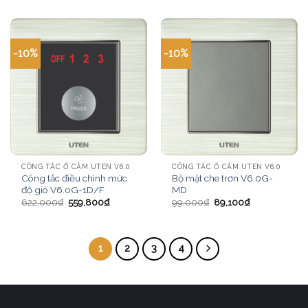
-10%
-10%
CÔNG TẮC Ổ CẮM UTEN V6.0
CÔNG TẮC Ổ CẮM UTEN V6.0
Công tắc điều chỉnh mức
Bộ mặt che trơn V6.0G-
độ gió V6.0G-1D/F
MD
622,000
₫
559,800
₫
99,000
₫
89,100
₫
1
2
3
4