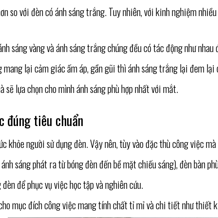
hơn so với đèn có ánh sáng trắng. Tuy nhiên, với kinh nghiệm nhi
ánh sáng vàng và ánh sáng trắng chúng đều có tác động như nhau đ
g mang lại cảm giác ấm áp, gần gũi thì ánh sáng trắng lại đem lại
 mà sẽ lựa chọn cho mình ánh sáng phù hợp nhất với mắt.
c đúng tiêu chuẩn
 sức khỏe người sử dụng đèn. Vậy nên, tùy vào đặc thù công việc mà
 ánh sáng phát ra từ bóng đèn đến bề mặt chiếu sáng), đèn bàn ph
 đèn để phục vụ việc học tập và nghiên cứu.
o mục đích công việc mang tính chất tỉ mỉ và chi tiết như thiết k