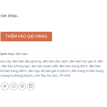
o bé, shop…
0508 số lượng
THÊM VÀO GIỎ HÀNG
Danh mục:
Đèn bàn
cao cấp
,
đèn bàn đầu giường
,
đèn bàn đọc sách
,
đèn bàn học giá rẻ
,
đèn
p
,
đèn bàn phòng ngủ
,
đèn bàn quán cafe
,
đèn bàn trang điểm
,
đèn bàn
cho bàn trang điểm
,
đèn ngủ để bàn giá rẻ tphcm
,
đèn trang trí bàn trang
 trang trí phòng khách
,
Linh Tây
,
thủ đức
,
TP HCM