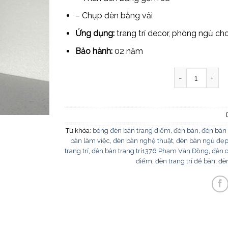
– Chụp đèn bằng vải
Ứng dụng:
trang trí decor, phòng ngủ ch
Bảo hành:
02 năm
Đèn để bàn DB-
Từ khóa:
bóng đèn bàn trang điểm
,
đèn bàn
,
đèn bàn 
bàn làm việc
,
đèn bàn nghệ thuật
,
đèn bàn ngủ đẹ
trang trí
,
đèn bàn trang trí1376 Phạm Văn Đồng
,
đèn 
điểm
,
đèn trang trí để bàn
,
đèn