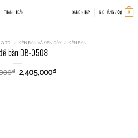
THANH TOÁN
ĐĂNG NHẬP
GIỎ HÀNG /
0
₫
0
G TRÍ
/
ĐÈN BÀN VÀ ĐÈN CÂY
/
ĐÈN BÀN
 để bàn DB-0508
,000
2,405,000
₫
₫