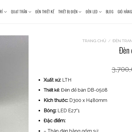
RÍ
QUẠT TRẦN
ĐÈN THIẾT KẾ
THIẾT BỊ ĐIỆN
ĐÈN LED
BLOG
GIỎ HÀNG
TRANG CHỦ
/
ĐÈN TRAN
Đèn
3,700
Xuất xứ:
LTH
Đèn để bàn DB-0508
Thiết kế
:
Kích thước:
D300 x H480mm
Bóng:
LED E27*1
Đặc điểm:
– Thân đèn bằng gốm sứ