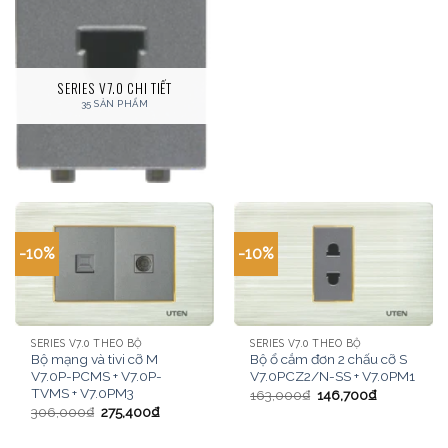
SERIES V7.0 CHI TIẾT
35 SẢN PHẨM
-10%
-10%
SERIES V7.0 THEO BỘ
SERIES V7.0 THEO BỘ
Bộ mạng và tivi cỡ M
Bộ ổ cắm đơn 2 chấu cỡ S
V7.0P-PCMS + V7.0P-
V7.0PCZ2/N-SS + V7.0PM1
TVMS + V7.0PM3
163,000
₫
146,700
₫
306,000
₫
275,400
₫