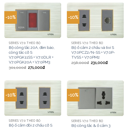
-10%
-10%
SERIES V7.0 THEO BỘ
SERIES V7.0 THEO BỘ
Bộ công tắc 20A, đèn báo,
Bộ ổ cắm 2 chấu và tivi S
công tắc cỡ S
V7.0PCZ2/N-SS + V7.0P-
V7.0PGK11SS + V7.0DLR +
TVSS + V7.0PM2
V7.0PGK20A + V7.0PM3
256,000
₫
231,000
₫
301,000
₫
271,000
₫
-10%
-10%
SERIES V7.0 THEO BỘ
SERIES V7.0 THEO BỘ
Bộ ổ cắm đôi 2 chấu cỡ S
Bộ công tắc & ổ cắm 3