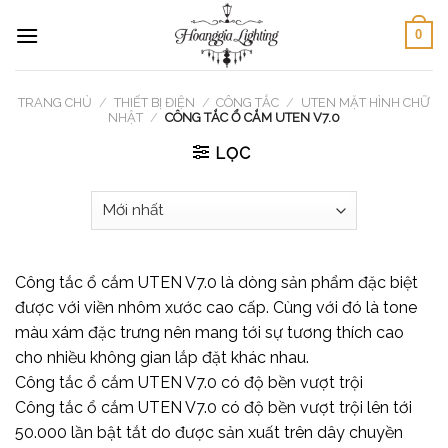
Skip
0
to
content
TRANG CHỦ
/
THIẾT BỊ ĐIỆN
/
CÔNG TẮC
/
UTEN MẶT HÌNH CHỮ
NHẬT
/
CÔNG TẮC Ổ CẮM UTEN V7.0
LỌC
Công tắc ổ cắm UTEN V7.0 là dòng sản phẩm đặc biệt
được với viền nhôm xước cao cấp. Cùng với đó là tone
màu xám đặc trưng nên mang tới sự tương thích cao
cho nhiều không gian lắp đặt khác nhau.
Công tắc ổ cắm UTEN V7.0 có độ bền vượt trội
Công tắc ổ cắm UTEN V7.0 có độ bền vượt trội lên tới
50.000 lần bật tắt do được sản xuất trên dây chuyền