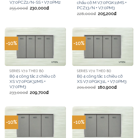
V7.0PCZ2/N-SS + V7.0PM2
chấu cỡ M V7.0PGK11MS +
PCZ13/N + V7.0PM3
255,000
₫
230,000
₫
228,000
₫
205,200
₫
-10%
-10%
SERIES V7.0 THEO BỘ
SERIES V7.0 THEO BỘ
Bộ 4 công tắc 2 chiều cỡ
Bộ 4 công tắc 1 chiều cỡ
XS V7.0PGK32MS +
XS V7.0PGK31L + V7.0PM3
V7.0PM3
201,000
₫
180,900
₫
233,000
₫
209,700
₫
-10%
-10%