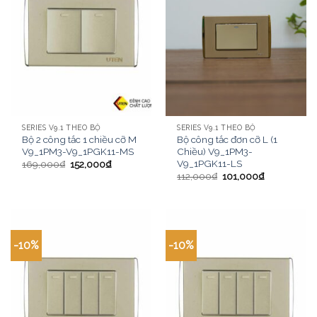
SERIES V9.1 THEO BỘ
SERIES V9.1 THEO BỘ
Bộ 2 công tắc 1 chiều cỡ M
Bộ công tắc đơn cỡ L (1
V9_1PM3-V9_1PGK11-MS
Chiều) V9_1PM3-
V9_1PGK11-LS
169,000
₫
152,000
₫
112,000
₫
101,000
₫
-10%
-10%