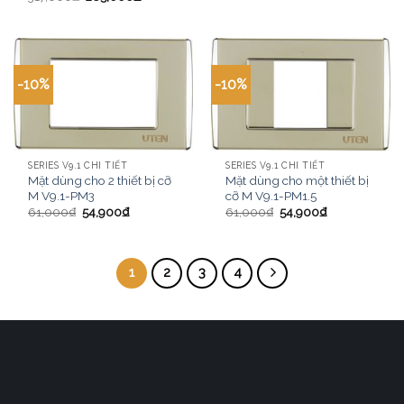
-10%
-10%
SERIES V9.1 CHI TIẾT
SERIES V9.1 CHI TIẾT
Mặt dùng cho 2 thiết bị cỡ
Mặt dùng cho một thiết bị
M V9.1-PM3
cỡ M V9.1-PM1.5
61,000
₫
54,900
₫
61,000
₫
54,900
₫
1
2
3
4