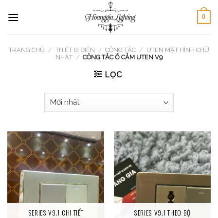
Skip
0
to
content
TRANG CHỦ
/
THIẾT BỊ ĐIỆN
/
CÔNG TẮC
/
UTEN MẶT HÌNH CHỮ
NHẬT
/
CÔNG TẮC Ổ CẮM UTEN V9
LỌC
SERIES V9.1 CHI TIẾT
SERIES V9.1 THEO BỘ