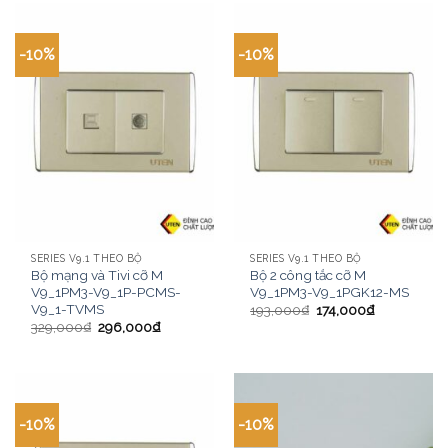
-10%
-10%
SERIES V9.1 THEO BỘ
SERIES V9.1 THEO BỘ
Bộ mạng và Tivi cỡ M
Bộ 2 công tắc cỡ M
V9_1PM3-V9_1P-PCMS-
V9_1PM3-V9_1PGK12-MS
V9_1-TVMS
193,000
₫
174,000
₫
329,000
₫
296,000
₫
-10%
-10%