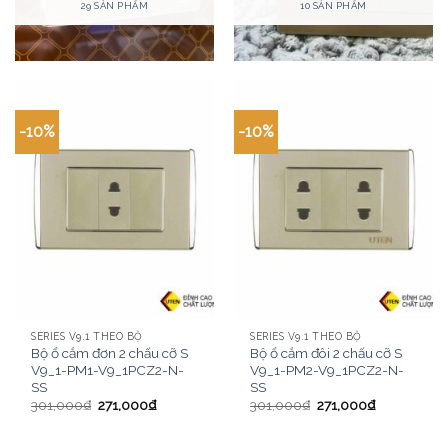
29 SẢN PHẨM
10 SẢN PHẨM
-10%
-10%
SERIES V9.1 THEO BỘ
SERIES V9.1 THEO BỘ
Bộ ổ cắm đơn 2 chấu cỡ S
Bộ ổ cắm đôi 2 chấu cỡ S
V9_1-PM1-V9_1PCZ2-N-
V9_1-PM2-V9_1PCZ2-N-
SS
SS
301,000
₫
271,000
₫
301,000
₫
271,000
₫