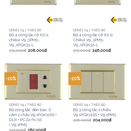
SERIES V9.1 THEO BỘ
SERIES V9.1 THEO BỘ
Bộ 4 công tắc cỡ XS (1
Bộ 4 công tắc cỡ XS (2
chiều) V9_1PM3-
Chiều) V9_1PM3-
V9_1PGK31-L
V9_1PGK32-L
231,000
₫
208,000
₫
273,000
₫
246,000
₫
-10%
-10%
SERIES V9.1 THEO BỘ
SERIES V9.1 THEO BỘ
Bộ công tắc, đèn báo, ổ
Bộ 3 công tắc 1 chiều
cắm 2 chấu V9.1PGK11SS +
V9.1PGK11SS + V9.1PM3
DLR + PCZ2/N-SS
226,000
₫
204,000
₫
+ V9.1PM3
317,000
₫
285,000
₫