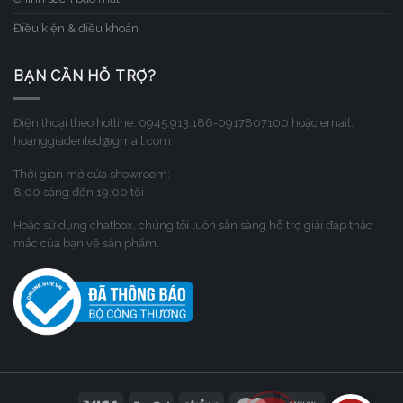
Điều kiện & điều khoản
BẠN CẦN HỖ TRỢ?
Điện thoại theo hotline: 0945.913.186-0917807100 hoặc email:
hoanggiadenled@gmail.com
Thời gian mở cửa showroom:
8:00 sáng đến 19:00 tối
Hoặc sử dụng chatbox, chúng tôi luôn sẳn sàng hỗ trợ giải đáp thắc
mắc của bạn về sản phẩm.