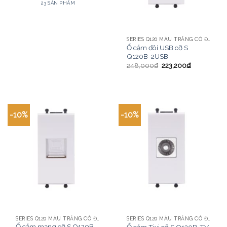
23 SẢN PHẨM
SERIES Q120 MÀU TRẮNG CÓ ĐÈN LED CHI TIẾT
Ổ cắm đôi USB cỡ S
Q120B-2USB
248,000
₫
223,200
₫
-10%
-10%
SERIES Q120 MÀU TRẮNG CÓ ĐÈN LED CHI TIẾT
SERIES Q120 MÀU TRẮNG CÓ ĐÈN LED CHI TIẾT
Ổ cắm mạng cỡ S Q120B-
Ổ cắm Tivi cỡ S Q120B-TV