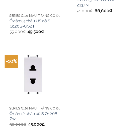
Z13/N
74,000
₫
66,600
₫
SERIES Q120 MÀU TRẮNG CÓ ĐÈN LED CHI TIẾT
Ổ cắm 3 chấu US cỡ S
Q120B-USZ1
55,000
₫
49,500
₫
-10%
SERIES Q120 MÀU TRẮNG CÓ ĐÈN LED CHI TIẾT
Ổ cắm 2 chấu cỡ S Q120B-
Z12
50,000
₫
45,000
₫