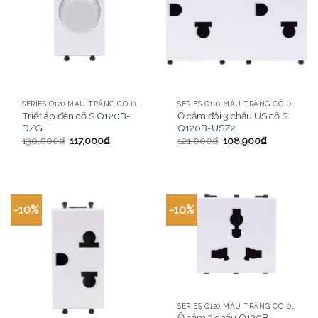
SERIES Q120 MÀU TRẮNG CÓ ĐÈN LED CHI TIẾT
SERIES Q120 MÀU TRẮNG CÓ ĐÈN LED CHI TIẾT
Triết áp đèn cỡ S Q120B-
Ổ cắm đôi 3 chấu US cỡ S
D/G
Q120B-USZ2
130,000
₫
117,000
₫
121,000
₫
108,900
₫
-10%
-10%
SERIES Q120 MÀU TRẮNG CÓ ĐÈN LED CHI TIẾT
Ổ cắm 3 chấu Q120B-