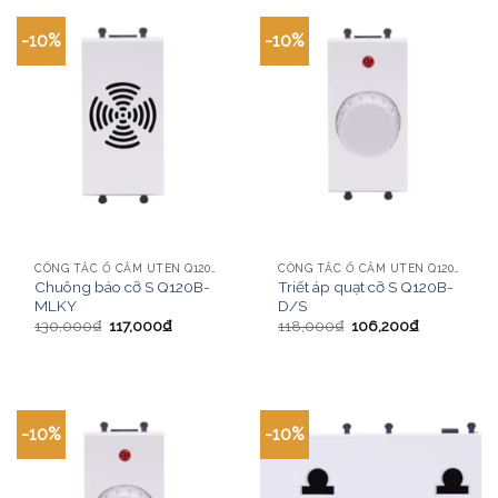
-10%
-10%
CÔNG TẮC Ổ CẮM UTEN Q120B MÀU TRẮNG
CÔNG TẮC Ổ CẮM UTEN Q120B MÀU TRẮNG
Chuông báo cỡ S Q120B-
Triết áp quạt cỡ S Q120B-
MLKY
D/S
130,000
₫
117,000
₫
118,000
₫
106,200
₫
-10%
-10%