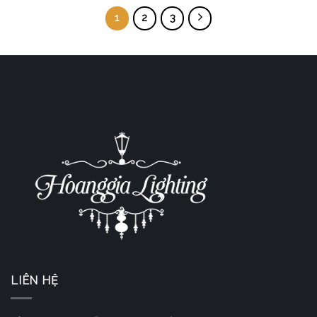
1
2
3
LIÊN HỆ