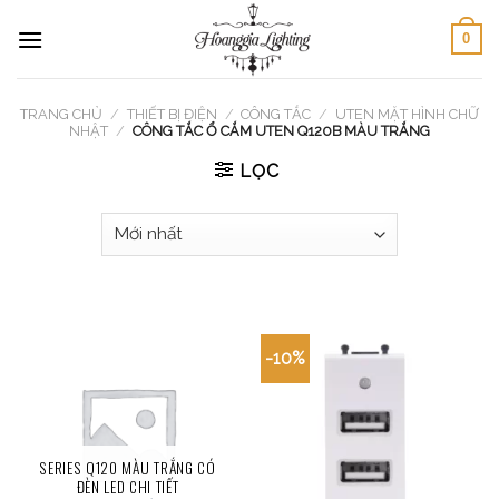
Skip
0
to
content
TRANG CHỦ
/
THIẾT BỊ ĐIỆN
/
CÔNG TẮC
/
UTEN MẶT HÌNH CHỮ
NHẬT
/
CÔNG TẮC Ổ CẮM UTEN Q120B MÀU TRẮNG
LỌC
-10%
SERIES Q120 MÀU TRẮNG CÓ
ĐÈN LED CHI TIẾT