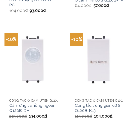
PC
64,000
₫
57,600
₫
104,000
₫
93,600
₫
-10%
-10%
CÔNG TẮC Ổ CẮM UTEN Q120B MÀU TRẮNG
CÔNG TẮC Ổ CẮM UTEN Q120B MÀU TRẮNG
Cảm ứng tia hồng ngoại
Công tắc trung gian cỡ S
Q120B-DH
Q120B-K13
215,000
₫
194,000
₫
115,000
₫
104,000
₫