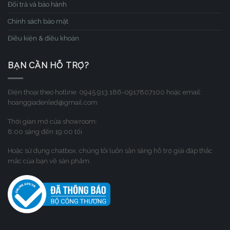
Đổi trả và bảo hành
Chính sách bảo mật
Điều kiện & điều khoản
BẠN CẦN HỖ TRỢ?
Điện thoại theo hotline: 0945.913.186-0917807100 hoặc email:
hoanggiadenled@gmail.com
Thời gian mở cửa showroom:
8:00 sáng đến 19:00 tối
Hoặc sử dụng chatbox, chúng tôi luôn sẳn sàng hỗ trợ giải đáp thắc
mắc của bạn về sản phẩm.