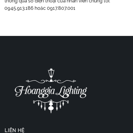
thông qua số điện thoại của nhân viên chúng tôi:
0945.913.186 hoăc 0917.807.001
LIÊN HỆ