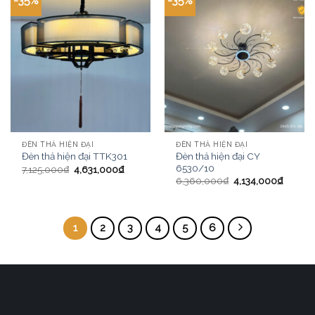
-35%
-35%
ĐÈN THẢ HIỆN ĐẠI
ĐÈN THẢ HIỆN ĐẠI
Đèn thả hiện đại CY
Đèn thả hiện đại TTK301
6530/10
7,125,000
₫
4,631,000
₫
6,360,000
₫
4,134,000
₫
1
2
3
4
5
6