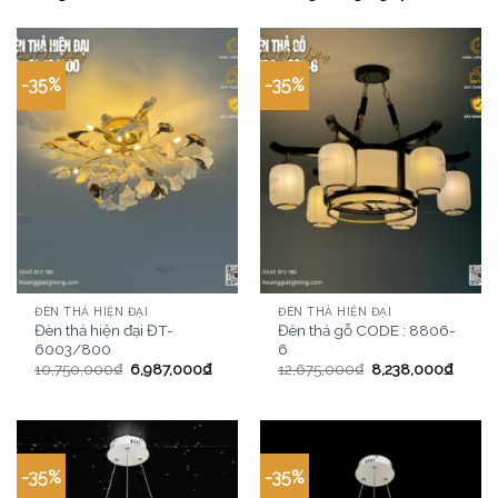
-35%
-35%
ĐÈN THẢ HIỆN ĐẠI
ĐÈN THẢ HIỆN ĐẠI
Đèn thả hiện đại ĐT-
Đèn thả gỗ CODE : 8806-
6003/800
6
10,750,000
₫
6,987,000
₫
12,675,000
₫
8,238,000
₫
-35%
-35%