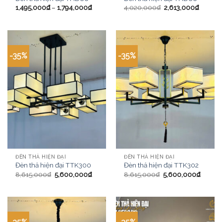
1,495,000
₫
–
1,794,000
₫
4,020,000
₫
2,613,000
₫
-35%
-35%
ĐÈN THẢ HIỆN ĐẠI
ĐÈN THẢ HIỆN ĐẠI
Đèn thả hiện đại TTK300
Đèn thả hiện đại TTK302
8,615,000
₫
5,600,000
₫
8,615,000
₫
5,600,000
₫