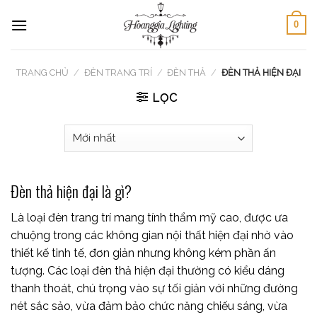
Skip
0
to
content
TRANG CHỦ
/
ĐÈN TRANG TRÍ
/
ĐÈN THẢ
/
ĐÈN THẢ HIỆN ĐẠI
LỌC
Đèn thả hiện đại là gì?
Là loại đèn trang trí mang tính thẩm mỹ cao, được ưa
chuộng trong các không gian nội thất hiện đại nhờ vào
thiết kế tinh tế, đơn giản nhưng không kém phần ấn
tượng. Các loại đèn thả hiện đại thường có kiểu dáng
thanh thoát, chú trọng vào sự tối giản với những đường
nét sắc sảo, vừa đảm bảo chức năng chiếu sáng, vừa