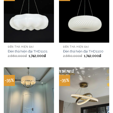
ĐÈN THẢ HIỆN ĐẠI
ĐÈN THẢ HIỆN ĐẠI
Đèn thả hiện đại THD1101
Đèn thả hiện đại THD1100
2,680,000
₫
1,742,000
₫
2,680,000
₫
1,742,000
₫
-35%
-35%