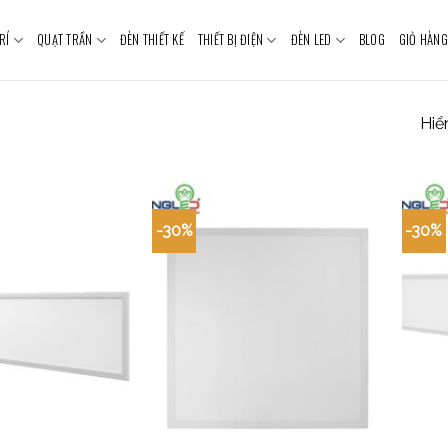
RÍ
QUẠT TRẦN
ĐÈN THIẾT KẾ
THIẾT BỊ ĐIỆN
ĐÈN LED
BLOG
GIỎ HÀNG
Hiển
-30%
-30%