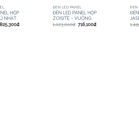
EL
ĐÈN LED PANEL
ĐÈN 
ANEL HỘP
ĐÈN LED PANEL HỘP
ĐÈN
HỮ NHẬT
ZOISITE – VUÔNG
JAS
825,300
₫
1,023,000
₫
716,100
₫
1,49