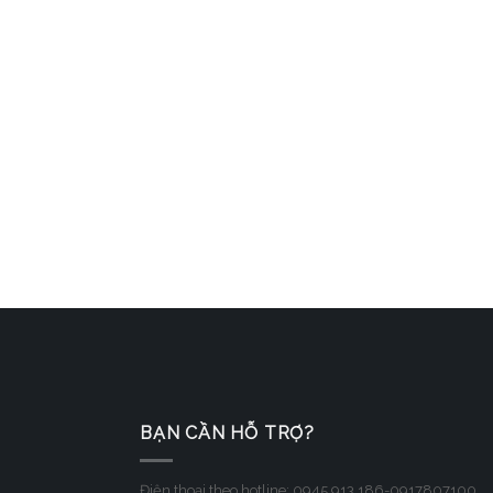
BẠN CẦN HỖ TRỢ?
Điện thoại theo hotline: 0945.913.186-0917807100