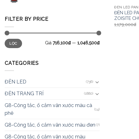
ĐÈN LED PAN
ĐÈN LED P
ZOISITE C
FILTER BY PRICE
1,179,000
₫
Giá
716,100₫
—
1,046,500₫
LỌC
CATEGORIES
ĐÈN LED
(736)
ĐÈN TRANG TRÍ
(1880)
G8-Công tắc, ổ cắm vân xước màu cà
(14)
phê
G8-Công tắc, ổ cắm vân xước màu đen
(7)
G8-Công tắc, ổ cắm vân xước màu