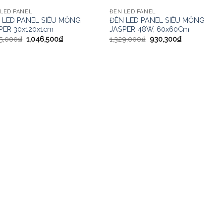
LED PANEL
ĐÈN LED PANEL
 LED PANEL SIÊU MỎNG
ĐÈN LED PANEL SIÊU MỎNG
PER 30x120x1cm
JASPER 48W, 60x60Cm
5,000
₫
1,046,500
₫
1,329,000
₫
930,300
₫