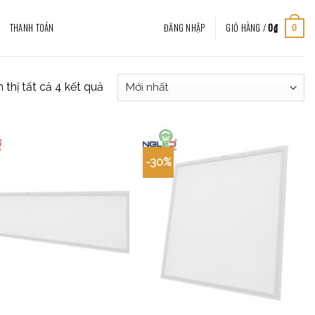
THANH TOÁN
ĐĂNG NHẬP
GIỎ HÀNG /
0
₫
0
 thị tất cả 4 kết quả
-30%