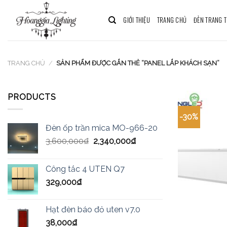
Skip
to
GIỚI THIỆU
TRANG CHỦ
ĐÈN TRANG T
content
TRANG CHỦ
/
SẢN PHẨM ĐƯỢC GẮN THẺ “PANEL LẮP KHÁCH SẠN”
PRODUCTS
-30%
Đèn ốp trần mica MO-966-20
3,600,000
₫
2,340,000
₫
Công tắc 4 UTEN Q7
329,000
₫
Hạt đèn báo đỏ uten v7.0
38,000
₫