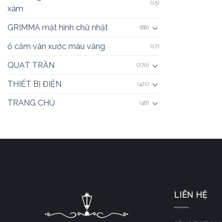
(15)
xám
GRIMMA mặt hình chữ nhật
(68)
ổ cắm vân xước màu vàng
(17)
QUẠT TRẦN
(270)
THIẾT BỊ ĐIỆN
(421)
TRANG CHỦ
(48)
LIÊN HỆ