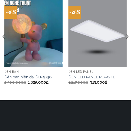
-35%
-25%
ĐÈN BÀN
ĐÈN LED PANEL
Đèn bàn hiện đại ĐB-1998
ĐÈN LED PANEL PLPA24L
2,500,000
₫
1,625,000
₫
1,217,000
₫
913,000
₫