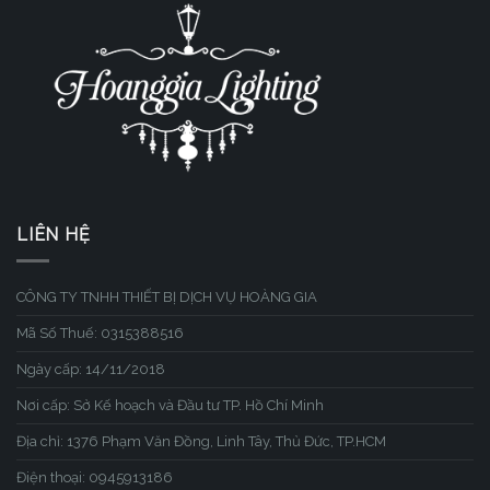
LIÊN HỆ
CÔNG TY TNHH THIẾT BỊ DỊCH VỤ HOÀNG GIA
Mã Số Thuế: 0315388516
Ngày cấp: 14/11/2018
Nơi cấp: Sở Kế hoạch và Đầu tư TP. Hồ Chí Minh
Địa chỉ: 1376 Phạm Văn Đồng, Linh Tây, Thủ Đức, TP.HCM
Điện thoại: 0945913186