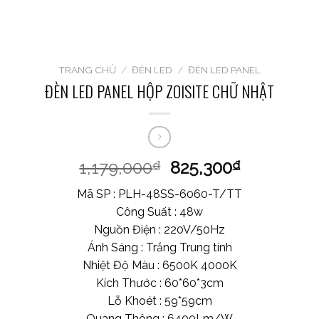
TRANG CHỦ
/
ĐÈN LED
/
ĐÈN LED PANEL
ĐÈN LED PANEL HỘP ZOISITE CHỮ NHẬT
1,179,000
825,300
₫
₫
Mã SP : PLH-48SS-6060-T/TT
Công Suất : 48w
Nguồn Điện : 220V/50Hz
Ánh Sáng : Trắng Trung tính
Nhiệt Độ Màu : 6500K 4000K
Kích Thước : 60*60*3cm
Lỗ Khoét : 59*59cm
Quang Thông : 6400Lm/W