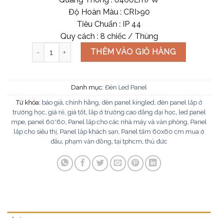
Độ Hoàn Màu : CRI>90
Tiêu Chuẩn : IP 44
Quy cách : 8 chiếc / Thùng
ĐÈN LED PANEL HỘP ZOISITE CHỮ NHẬT số lượng
THÊM VÀO GIỎ HÀNG
Danh mục:
Đèn Led Panel
Từ khóa:
báo giá
,
chính hãng
,
đèn panel kingled
,
đèn panel lắp ở
trường học
,
giá rẻ
,
giá tốt
,
lắp ở trường cao đẳng đại học
,
led panel
mpe
,
panel 60*60
,
Panel lắp cho các nhà máy và văn phòng
,
Panel
lắp cho siêu thị
,
Panel lắp khách sạn
,
Panel tấm 60x60 cm mua ở
đâu
,
phạm văn đồng
,
tại tphcm
,
thủ đức