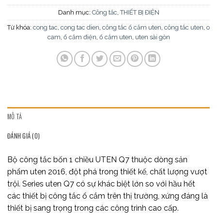
Danh mục:
Công tắc
,
THIẾT BỊ ĐIỆN
Từ khóa:
cong tac
,
cong tac dien
,
công tắc ổ cắm uten
,
công tắc uten
,
o
cam
,
ổ cắm điện
,
ổ cắm uten
,
uten sài gòn
MÔ TẢ
ĐÁNH GIÁ (0)
Bộ công tắc bốn 1 chiều UTEN Q7 thuộc dòng sản
phẩm uten 2016, đột phá trong thiết kế, chất lượng vượt
trội. Series uten Q7 có sự khác biệt lớn so với hầu hết
các thiết bị công tắc ổ cắm trên thị trường, xứng đáng là
thiết bị sang trọng trong các công trình cao cấp.