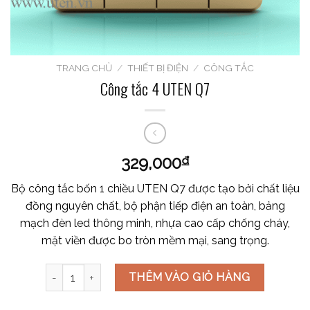
TRANG CHỦ
/
THIẾT BỊ ĐIỆN
/
CÔNG TẮC
Công tắc 4 UTEN Q7
329,000
₫
Bộ công tắc bốn 1 chiều UTEN Q7 được tạo bởi chất liệu
đồng nguyên chất, bộ phận tiếp điện an toàn, bảng
mạch đèn led thông minh, nhựa cao cấp chống cháy,
mặt viền được bo tròn mềm mại, sang trọng.
Công tắc 4 UTEN Q7 số lượng
THÊM VÀO GIỎ HÀNG