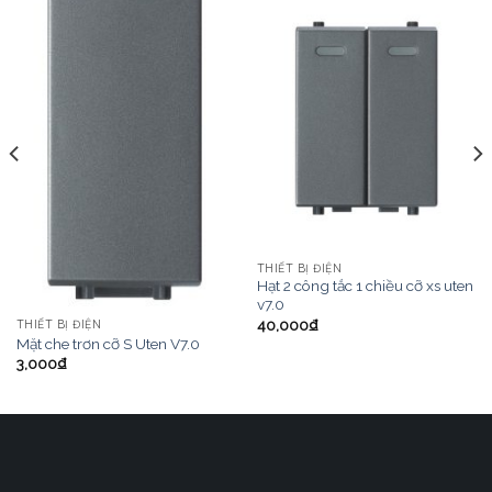
THIẾT BỊ ĐIỆN
Hạt 2 công tắc 1 chiều cỡ xs uten
v7.0
40,000
₫
THIẾT BỊ ĐIỆN
Mặt che trơn cỡ S Uten V7.0
3,000
₫