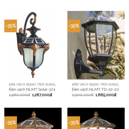
-35%
-35%
ĐÈN VÁCH NGOÀI TRỜI NĂNG LƯỢNG MẶT TRỜI
ĐÈN VÁCH NGOÀI TRỜI NĂNG LƯỢNG MẶT TRỜI
Đèn vách NLMT Solar-301
Đèn vách NLMT TD-22-20
1,980,000
₫
1,287,000
₫
2,900,000
₫
1,885,000
₫
-35%
-35%