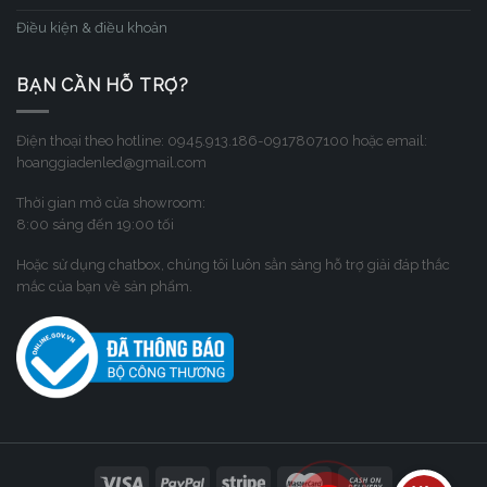
Điều kiện & điều khoản
BẠN CẦN HỖ TRỢ?
Điện thoại theo hotline: 0945.913.186-0917807100 hoặc email:
hoanggiadenled@gmail.com
Thời gian mở cửa showroom:
8:00 sáng đến 19:00 tối
Hoặc sử dụng chatbox, chúng tôi luôn sẳn sàng hỗ trợ giải đáp thắc
mắc của bạn về sản phẩm.