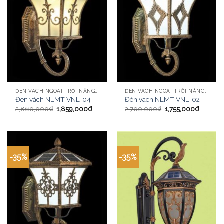
ĐÈN VÁCH NGOÀI TRỜI NĂNG LƯỢNG MẶT TRỜI
ĐÈN VÁCH NGOÀI TRỜI NĂNG LƯỢNG MẶT TRỜI
Đèn vách NLMT VNL-04
Đèn vách NLMT VNL-02
2,860,000
₫
1,859,000
₫
2,700,000
₫
1,755,000
₫
-35%
-35%