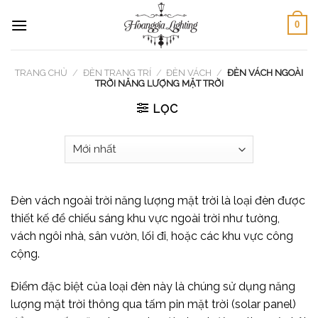
Skip
0
to
content
TRANG CHỦ
/
ĐÈN TRANG TRÍ
/
ĐÈN VÁCH
/
ĐÈN VÁCH NGOÀI
TRỜI NĂNG LƯỢNG MẶT TRỜI
LỌC
Đèn vách ngoài trời năng lượng mặt trời là loại đèn được
thiết kế để chiếu sáng khu vực ngoài trời như tường,
vách ngôi nhà, sân vườn, lối đi, hoặc các khu vực công
cộng.
Điểm đặc biệt của loại đèn này là chúng sử dụng năng
lượng mặt trời thông qua tấm pin mặt trời (solar panel)