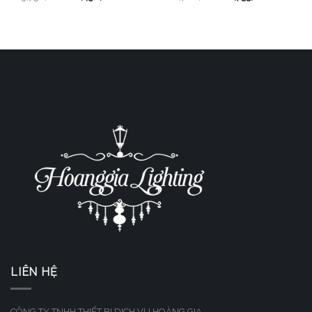
LIÊN HỆ
CÔNG TY TNHH THIẾT BỊ DỊCH VỤ HOÀNG GIA