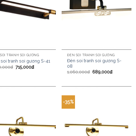
SOI TRANH SOI GƯƠNG
ĐÈN SOI TRANH SOI GƯƠNG
Đèn soi tranh soi gương S-
soi tranh soi gương S-41
08
0,000
₫
715,000
₫
1,060,000
₫
689,000
₫
-35%