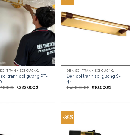
SOI TRANH SOI GƯƠNG
ĐÈN SOI TRANH SOI GƯƠNG
soi tranh soi gương PT-
Đèn soi tranh soi gương S-
0L
44
12,000
₫
7,222,000
₫
1,400,000
₫
910,000
₫
-35%