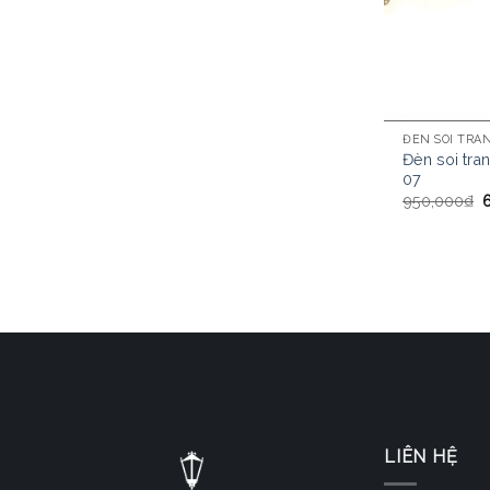
ĐÈN SOI TRA
Đèn soi tra
07
950,000
₫
LIÊN HỆ