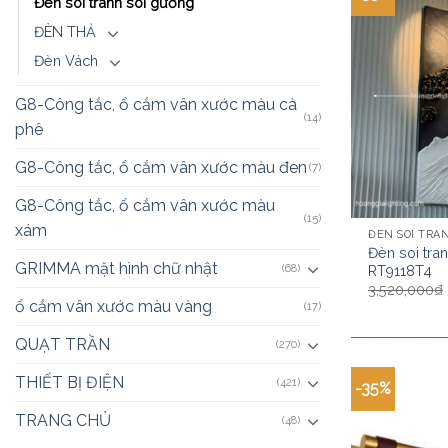
Đèn soi tranh soi gương
ĐÈN THẢ
Đèn Vách
G8-Công tắc, ổ cắm vân xước màu cà
(14)
phê
G8-Công tắc, ổ cắm vân xước màu đen
(7)
G8-Công tắc, ổ cắm vân xước màu
(15)
xám
ĐÈN SOI TRA
Đèn soi tra
GRIMMA mặt hình chữ nhật
(68)
RT9118T4
3,520,000
₫
ổ cắm vân xước màu vàng
(17)
QUẠT TRẦN
(270)
THIẾT BỊ ĐIỆN
(421)
-35%
TRANG CHỦ
(48)