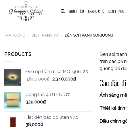
Skip
to
GIỚI THIỆU
TRANG CHỦ
ĐÈN TRANG T
content
TRANG CHỦ
/
ĐÈN TRANG TRÍ
/
ĐÈN SOI TRANH SOI GƯƠNG
PRODUCTS
Đèn soi tran
trên các bề m
gương để đảm
Đèn ốp trần mica MO-966-20
3,600,000
₫
2,340,000
₫
Các đặc đi
Công tắc 4 UTEN Q7
Ánh sáng m
329,000
₫
Thiết kế tinh 
Hạt đèn báo đỏ uten v7.0
Điều chỉnh g
38,000
₫