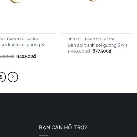
SOI TRANH SOI GƯƠNG
ĐÈN SOI TRANH SOI GƯƠNG
soi tranh soi gương S-
Đèn soi tranh soi gương S-39
1,350,000
₫
877,500
₫
0,000
₫
942,500
₫
5
BẠN CẦN HỖ TRỢ?