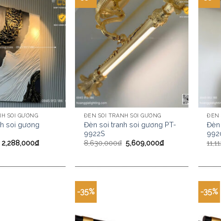
NH SOI GƯƠNG
ĐÈN SOI TRANH SOI GƯƠNG
ĐÈN 
nh soi gương
Đèn soi tranh soi gương PT-
Đèn 
9922S
992
2,288,000
₫
8,630,000
₫
5,609,000
₫
11,1
-35%
-35%