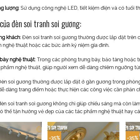
ng lượng
: Sử dụng công nghệ LED, tiết kiệm điện và có tuổi t
ủa đèn soi tranh soi gương:
òng khách
: Đèn soi tranh soi gương thường được lắp đặt trên
 nghệ thuật hoặc các bức ảnh kỷ niệm gia đình.
bày nghệ thuật
: Trong các phòng trưng bày, bảo tàng hoặc t
 phẩm nghệ thuật, giúp người xem dễ dàng chiêm ngưỡng từng
 Đèn soi gương thường được lắp đặt ở gần gương trong phòng
dễ dàng trang điểm hoặc thực hiện các công việc cần phản ch
đèn soi tranh soi gương không chỉ giúp chiếu sáng mà còn làm
ó thể tận hưởng vẻ đẹp của các tác phẩm nghệ thuật hay các 
-35%
-35%