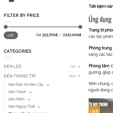
Tiết kiệm nă
FILTER BY PRICE
Ứng dụng c
Trang trí ph
Giá
323,700₫
—
7,222,000₫
LỌC
các tác phẩm
Phòng trưng 
CATEGORIES
sáng các tác
Phòng tắm
:
ĐÈN LED
(736)
gương, giúp 
ĐÈN TRANG TRÍ
(1885)
Nhìn chung, 
Đèn Bàn Và Đèn Cây
người dùng c
Đèn Chùm
Đèn Mâm
Đèn Ngoại Thất
-35%