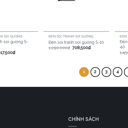
NH SOI GƯƠNG
ĐÈN SOI TRANH SOI GƯƠNG
ĐÈN 
nh soi gương S-
Đèn 
Đèn soi tranh soi gương S-10
40
1,090,000
₫
708,500
₫
617,500
₫
1,45
1
2
3
4
CHÍNH SÁCH