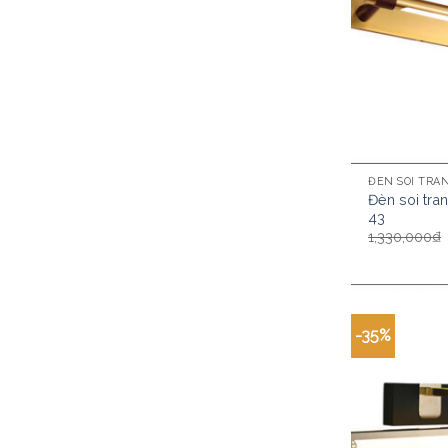
ĐÈN SOI TRA
Đèn soi tra
43
1,330,000
₫
-35%