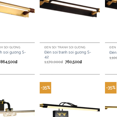
NH SOI GƯƠNG
ĐÈN SOI TRANH SOI GƯƠNG
ĐÈN 
nh soi gương S-
Đèn soi tranh soi gương S-
Đèn 
42
1,10
864,500
₫
1,170,000
₫
760,500
₫
-35%
-35%