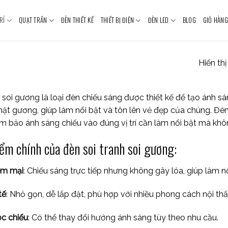
RÍ
QUẠT TRẦN
ĐÈN THIẾT KẾ
THIẾT BỊ ĐIỆN
ĐÈN LED
BLOG
GIỎ HÀNG
Hiển th
h soi gương là loại đèn chiếu sáng được thiết kế để tạo ánh 
ặt gương, giúp làm nổi bật và tôn lên vẻ đẹp của chúng. Đèn 
 bảo ánh sáng chiếu vào đúng vị trí cần làm nổi bật mà khôn
ểm chính của đèn soi tranh soi gương:
ềm mại
: Chiếu sáng trực tiếp nhưng không gây lóa, giúp làm n
tế
: Nhỏ gọn, dễ lắp đặt, phù hợp với nhiều phong cách nội thấ
óc chiếu
: Có thể thay đổi hướng ánh sáng tùy theo nhu cầu.