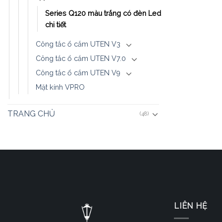
Series Q120 màu trắng có đèn Led
chi tiết
Công tắc ổ cắm UTEN V3
Công tắc ổ cắm UTEN V7.0
Công tắc ổ cắm UTEN V9
Mặt kính VPRO
TRANG CHỦ
(48)
LIÊN HỆ