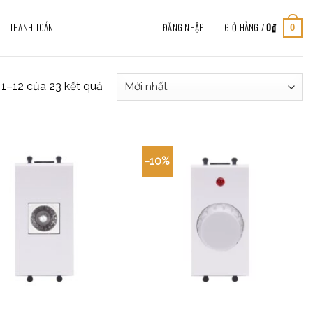
THANH TOÁN
ĐĂNG NHẬP
GIỎ HÀNG /
0
₫
0
ị 1–12 của 23 kết quả
-10%