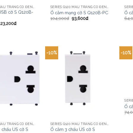
SERIES Q120 MÀU TRẮNG CÓ ĐÈN LED CHI TIẾT
SERIES Q120 MÀU TRẮNG CÓ ĐÈN LED CHI TIẾT
USB cỡ S Q120B-
Ổ cắm mạng cỡ S Q120B-PC
Ổ c
104,000
₫
93,600
₫
64,
223,200
₫
-10%
-10%
Ổ c
74,
SERIES Q120 MÀU TRẮNG CÓ ĐÈN LED CHI TIẾT
SERIES Q120 MÀU TRẮNG CÓ ĐÈN LED CHI TIẾT
3 chấu US cỡ S
Ổ cắm 3 chấu US cỡ S