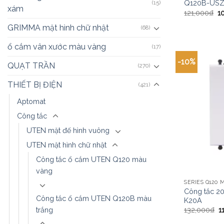
Q120B-US
(15)
xám
121,000
₫
1
GRIMMA mặt hình chữ nhật
(68)
ổ cắm vân xước màu vàng
(17)
-10%
QUẠT TRẦN
(270)
THIẾT BỊ ĐIỆN
(421)
Aptomat
Công tắc
UTEN mặt đế hình vuông
UTEN mặt hình chữ nhật
Công tắc ổ cắm UTEN Q120 màu
vàng
Công tắc 2
Công tắc ổ cắm UTEN Q120B màu
K20A
trắng
132,000
₫
1