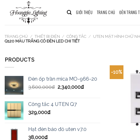
Skip
to
GIỚI THIỆU
TRANG CHỦ
ĐÈN TRANG T
content
TRANG CHỦ
/
THIẾT BỊ ĐIỆN
/
CÔNG TẮC
/
UTEN MẶT HÌNH CHỮ N
Q120 MÀU TRẮNG CÓ ĐÈN LED CHI TIẾT
PRODUCTS
-10%
Đèn ốp trần mica MO-966-20
3,600,000
₫
2,340,000
₫
Công tắc 4 UTEN Q7
329,000
₫
Hạt đèn báo đỏ uten v7.0
38,000
₫