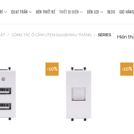
RÍ
QUẠT TRẦN
ĐÈN THIẾT KẾ
THIẾT BỊ ĐIỆN
ĐÈN LED
BLOG
GIỎ HÀNG
HẬT
/
CÔNG TẮC Ổ CẮM UTEN Q120B MÀU TRẮNG
/
SERIES
Hiển th
-10%
-10%