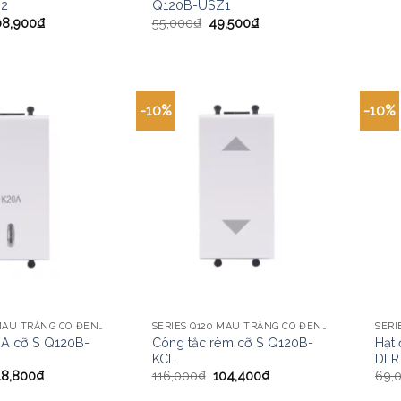
Z2
Q120B-USZ1
08,900
₫
55,000
₫
49,500
₫
-10%
-10%
SERIES Q120 MÀU TRẮNG CÓ ĐÈN LED CHI TIẾT
SERIES Q120 MÀU TRẮNG CÓ ĐÈN LED CHI TIẾT
0A cỡ S Q120B-
Công tắc rèm cỡ S Q120B-
Hạt
KCL
DLR
18,800
₫
116,000
₫
104,400
₫
69,