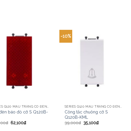
-10%
SERIES Q120 MÀU TRẮNG CÓ ĐÈN LED CHI TIẾT
SERIES Q120 MÀU TRẮNG CÓ ĐÈN LED CHI TIẾT
 đèn báo đỏ cỡ S Q120B-
Công tắc chuông cỡ S
Q120B-KML
000
₫
62,100
₫
39,000
₫
35,100
₫