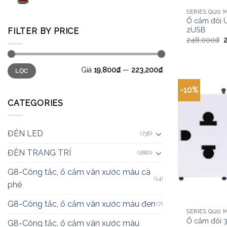
Ổ cắm đôi 
2USB
FILTER BY PRICE
248,000
₫
Giá
19,800₫
—
223,200₫
LỌC
-10%
CATEGORIES
ĐÈN LED
(736)
ĐÈN TRANG TRÍ
(1880)
G8-Công tắc, ổ cắm vân xước màu cà
(14)
phê
G8-Công tắc, ổ cắm vân xước màu đen
(7)
Ổ cắm đôi 
G8-Công tắc, ổ cắm vân xước màu