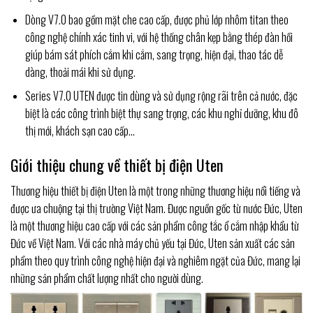
Dòng V7.0 bao gồm
mặt che cao cấp, được phủ lớp nhôm titan theo
công nghệ chính xác tinh vi, với hệ thống chân kẹp bằng thép đàn hồi
giúp bám sát phích cắm khi cắm, sang trọng, hiện đại, thao tác dễ
dàng, thoải mái khi sử dụng.
Series V7.0 UTEN được tin dùng và sử dụng rộng rãi trên cả nước, đặc
biệt là các công trình biệt thự sang trọng, các khu nghỉ dưỡng, khu đô
thị mới, khách sạn cao cấp…
Giới thiệu chung về thiết bị điện Uten
Thương hiệu thiết bị điện Uten là một trong những thương hiệu nổi tiếng và
được ưa chuộng tại thị trường Việt Nam. Được nguồn gốc từ nước Đức, Uten
là một thương hiệu cao cấp với các sản phẩm công tắc ổ cắm nhập khẩu từ
Đức về Việt Nam. Với các nhà máy chủ yếu tại Đức, Uten sản xuất các sản
phẩm theo quy trình công nghệ hiện đại và nghiêm ngặt của Đức, mang lại
những sản phẩm chất lượng nhất cho người dùng.