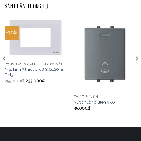
SẢN PHẨM TƯƠNG TỰ
-10%
CÔNG TẮC Ổ CẮM UTEN Q120 MÀU VÀNG
Mặt kính 3 thiết bị cỡ S Q120-E-
PM3
259,000
₫
233,000
₫
THIẾT BỊ ĐIỆN
Nút chuông uten v7.0
35,000
₫