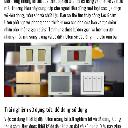
Một trong những lợi thế của thiết bị điện Uten là đa dạng về thiết kế và mẫu
mã. Thương hiệu này cung cấp cho người tiêu dùng một loạt các lựa chọn
về kiểu dáng, màu sắc và chất liệu. Bạn có thể tìm thấy công tắc ổ cắm
Uten phù hợp với phong cách thiết kế của căn nhà của bạn và tạo điểm
nhấn cho không gian sống. Từ những thiết kế đơn giản và hiện đại đến
những mẫu mã sang trọng và cổ điển, Uten sẽ đáp ứng nhu cầu của bạn.
Trải nghiệm sử dụng tốt, dễ dàng sử dụng
Việc sử dụng thiết bị điện Uten mang lại trải nghiệm tốt và dễ dàng. Công
tắc ổ cắm Uten được thiết kế để dễ dàng lắp đặt và sử dụng. Điều này giúp