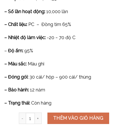
– Số lần hoạt động:
10,000 lần
– Chất liệu:
PC – Đồng tím 65%
– Nhiệt độ làm việc:
-20 ~ 70 độ C
–
Độ ẩm:
95%
– Màu sắc:
Màu ghi
– Đóng gói:
30 cái/ hộp – 900 cái/ thùng
– Bảo hành:
12 năm
– Trạng thái:
Còn hàng
Công tắc bình nước nóng 20A V7.0PGK20A số lượng
THÊM VÀO GIỎ HÀNG