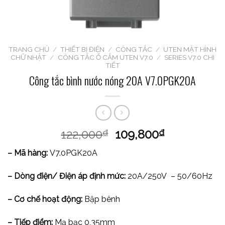
TRANG CHỦ
/
THIẾT BỊ ĐIỆN
/
CÔNG TẮC
/
UTEN MẶT HÌNH
CHỮ NHẬT
/
CÔNG TẮC Ổ CẮM UTEN V7.0
/
SERIES V7.0 CHI
TIẾT
Công tắc bình nước nóng 20A V7.0PGK20A
122,000
109,800
₫
₫
– Mã hàng:
V7.0PGK20A
– Dòng điện/ Điện áp định mức:
20A/250V – 50/60Hz
– Cơ chế hoạt động:
Bập bênh
– Tiếp điểm:
Mạ bạc 0,35mm