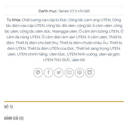
Danh mục:
Series V7.0 chi tiết
Từ khóa:
Chất lượng cao cấp từ Đức
,
Công tắc cảm ứng UTEN
,
Công
tắc điện cao cấp UTEN
,
công tắc đôi uten
,
công tắc ổ cắm uten
,
công
tắc uten
,
công tắc uten đức
,
Hoanggia uten
,
Ổ cắm âm tường UTEN
,
Ổ
cắm đa năng UTEN
,
Ổ cắm điện âm sàn UTEN
,
ổ cắm uten
,
Thiết bị
điện
,
Thiết bị điện cho biệt thự
,
Thiết bị điện chuẩn châu Âu
,
Thiết bị
điện UTEN
,
Thiết bị điện UTEN của Đức
,
Thiết kế sang trọng UTEN
,
uten
,
UTEN chính hãng
,
Uten Đức
,
UTEN hình vuông
,
uten sài gòn
,
UTEN THỦ ĐỨC
,
uten tốt
MÔ TẢ
ĐÁNH GIÁ (0)