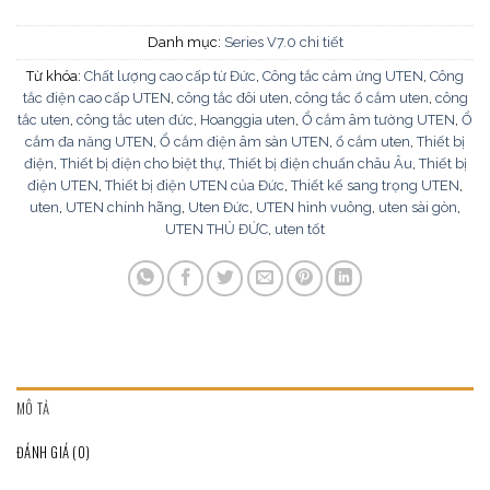
Danh mục:
Series V7.0 chi tiết
Từ khóa:
Chất lượng cao cấp từ Đức
,
Công tắc cảm ứng UTEN
,
Công
tắc điện cao cấp UTEN
,
công tắc đôi uten
,
công tắc ổ cắm uten
,
công
tắc uten
,
công tắc uten đức
,
Hoanggia uten
,
Ổ cắm âm tường UTEN
,
Ổ
cắm đa năng UTEN
,
Ổ cắm điện âm sàn UTEN
,
ổ cắm uten
,
Thiết bị
điện
,
Thiết bị điện cho biệt thự
,
Thiết bị điện chuẩn châu Âu
,
Thiết bị
điện UTEN
,
Thiết bị điện UTEN của Đức
,
Thiết kế sang trọng UTEN
,
uten
,
UTEN chính hãng
,
Uten Đức
,
UTEN hình vuông
,
uten sài gòn
,
UTEN THỦ ĐỨC
,
uten tốt
MÔ TẢ
ĐÁNH GIÁ (0)