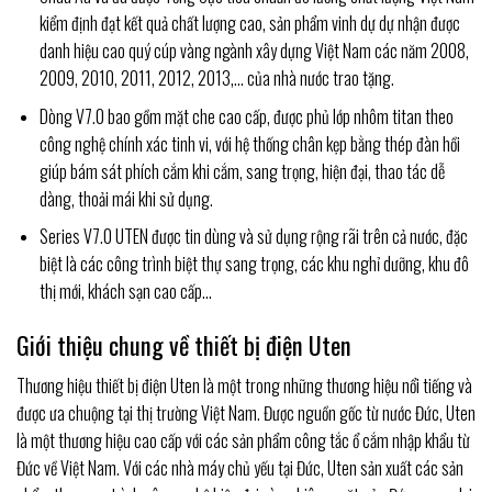
kiểm định đạt kết quả chất lượng cao, sản phẩm vinh dự dự nhận được
danh hiệu cao quý cúp vàng ngành xây dựng Việt Nam các năm 2008,
2009, 2010, 2011, 2012, 2013,… của nhà nước trao tặng.
Dòng V7.0 bao gồm
mặt che cao cấp, được phủ lớp nhôm titan theo
công nghệ chính xác tinh vi, với hệ thống chân kẹp bằng thép đàn hồi
giúp bám sát phích cắm khi cắm, sang trọng, hiện đại, thao tác dễ
dàng, thoải mái khi sử dụng.
Series V7.0 UTEN được tin dùng và sử dụng rộng rãi trên cả nước, đặc
biệt là các công trình biệt thự sang trọng, các khu nghỉ dưỡng, khu đô
thị mới, khách sạn cao cấp…
Giới thiệu chung về thiết bị điện Uten
Thương hiệu thiết bị điện Uten là một trong những thương hiệu nổi tiếng và
được ưa chuộng tại thị trường Việt Nam. Được nguồn gốc từ nước Đức, Uten
là một thương hiệu cao cấp với các sản phẩm công tắc ổ cắm nhập khẩu từ
Đức về Việt Nam. Với các nhà máy chủ yếu tại Đức, Uten sản xuất các sản