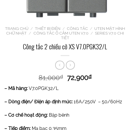
TRANG CHỦ
/
THIẾT BỊ ĐIỆN
/
CÔNG TẮC
/
UTEN MẶT HÌNH
CHỮ NHẬT
/
CÔNG TẮC Ổ CẮM UTEN V7.0
/
SERIES V7.0 CHI
TIẾT
Công tắc 2 chiều cỡ XS V7.0PGK32/L
81,000
72,900
₫
₫
– Mã hàng:
V7.0PGK32/L
– Dòng điện/ Điện áp định mức:
16A/250V – 50/60Hz
– Cơ chế hoạt động:
Bập bênh
– Tiếp điểm:
Mạ bạc 0,35mm