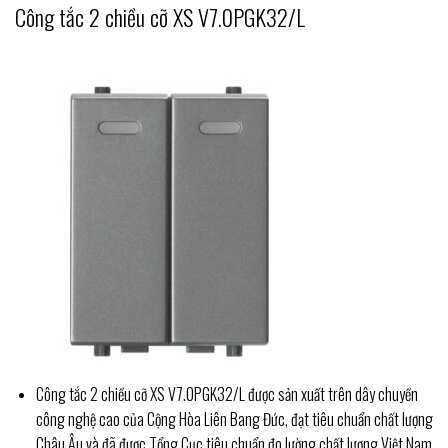
Công tắc 2 chiều cỡ XS V7.0PGK32/L
Công tắc 2 chiều cỡ XS V7.0PGK32/L được sản xuất trên dây chuyền
công nghệ cao của Cộng Hòa Liên Bang Đức, đạt tiêu chuẩn chất lượng
Châu Âu và đã được Tổng Cục tiêu chuẩn đo lường chất lượng Việt Nam