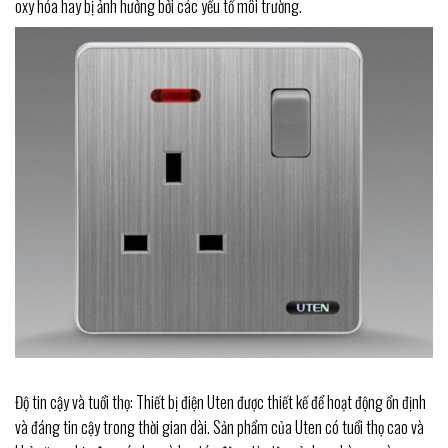
oxy hóa hay bị ảnh hưởng bởi các yếu tố môi trường.
Độ tin cậy và tuổi thọ: Thiết bị điện Uten được thiết kế để hoạt động ổn định
và đáng tin cậy trong thời gian dài. Sản phẩm của Uten có tuổi thọ cao và