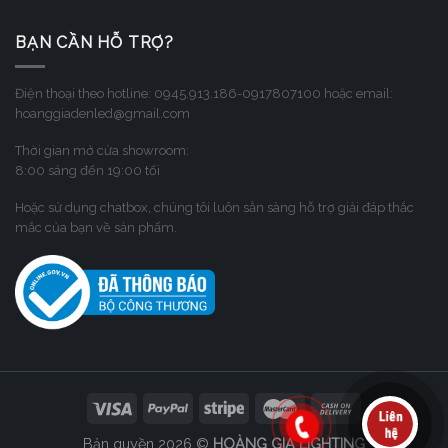
BẠN CẦN HỖ TRỢ?
Điện thoại theo hotline: 0945.913.186-0917807100 hoặc email:
hoanggiadenled@gmail.com
Thời gian mở cửa showroom:
8:00 sáng đến 19:00 tối
Hoặc sử dụng chatbox, chúng tôi luôn sẳn sàng hỗ trợ giải đáp thắc
mắc của bạn về sản phẩm.
Bản quyền 2026 ©
HOÀNG GIA LIGHTING