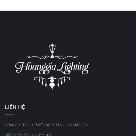
LIÊN HỆ
CÔNG TY TNHH THIẾT BỊ DỊCH VỤ HOÀNG GIA
Mã Số Thuế: 0315388516