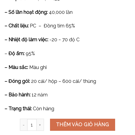
– Số lần hoạt động:
40,000 lần
– Chất liệu:
PC – Đồng tím 65%
– Nhiệt độ làm việc:
-20 ~ 70 độ C
–
Độ ẩm:
95%
– Màu sắc:
Màu ghi
– Đóng gói:
20 cái/ hộp – 600 cái/ thùng
– Bảo hành:
12 năm
– Trạng thái:
Còn hàng
Công tắc 2 chiều cỡ XS V7.0PGK32/L số lượng
THÊM VÀO GIỎ HÀNG