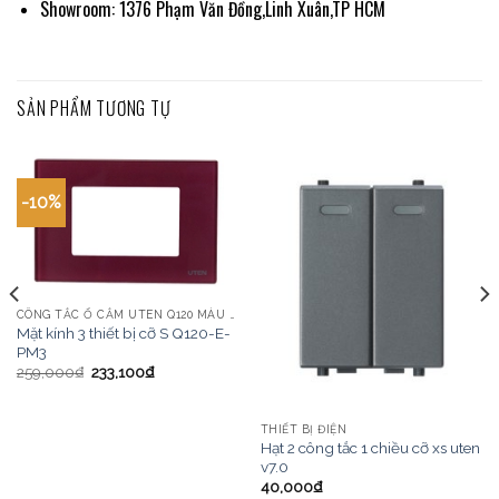
Showroom: 1376 Phạm Văn Đồng,Linh Xuân,TP HCM
SẢN PHẨM TƯƠNG TỰ
-10%
CÔNG TẮC Ổ CẮM UTEN Q120 MÀU VÀNG
Mặt kính 3 thiết bị cỡ S Q120-E-
PM3
259,000
₫
233,100
₫
THIẾT BỊ ĐIỆN
Hạt 2 công tắc 1 chiều cỡ xs uten
v7.0
40,000
₫