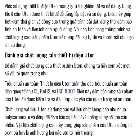
Việc sử dụng thiết bị điện Uten mang lại trải nghiệm tốt và dễ dàng. Công
tắc ổ cắm Uten được thiết kế để dễ dàng lắp đặt và sử dụng. Điều này giúp
tiết kiệm thời gian và công sức trong quá trình cài đặt, đồng thời đảm bảo
tính an toàn và tiện ích cho người dùng. Với các tính năng thông minh và
chất lượng cao, sản phẩm Uten sẽ mang đến sự tự tin và thoải mái cho bạn
khi sử dụng.
Đánh giá chất lượng của thiết bị điện Uten
Để đánh giá chất lượng của thiết bị điện Uten, chúng ta hãy xem xét một
số yếu tố quan trọng như:
Tiêu chuẩn an toàn: Thiết bị điện Uten tuân thủ các tiêu chuẩn an toàn
điện quốc tế như CE,
RoHS
, và
ISO 9001
. Điều này đảm bảo rằng sản phẩm
của Uten đã được kiểm tra và đáp ứng các yêu cầu quan trọng về an toàn.
Chất lượng vật liệu: Uten sử dụng các vật liệu chất lượng cao như nhựa
polycarbonate và đồng để đảm bảo sự bền bỉ và chống cháy nổ cho sản
phẩm. Vật liệu chất lượng cao này cũng giúp sản phẩm của Uten không bị
oxy hóa hay bị ảnh hưởng bởi các yếu tố môi trường.