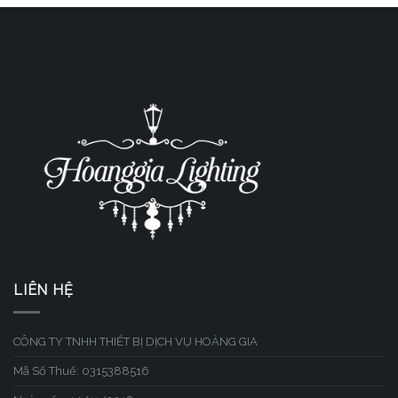
LIÊN HỆ
CÔNG TY TNHH THIẾT BỊ DỊCH VỤ HOÀNG GIA
Mã Số Thuế: 0315388516