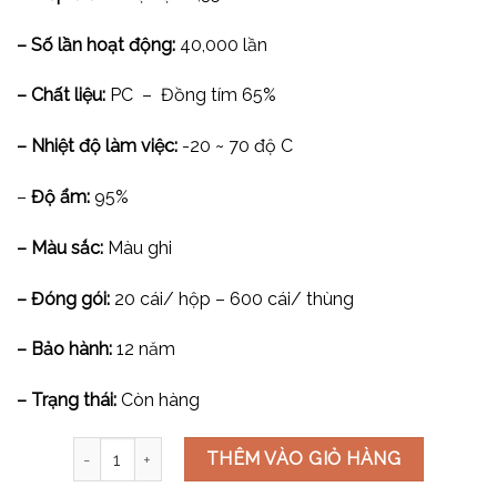
– Số lần hoạt động:
40,000 lần
– Chất liệu:
PC – Đồng tím 65%
– Nhiệt độ làm việc:
-20 ~ 70 độ C
–
Độ ẩm:
95%
– Màu sắc:
Màu ghi
– Đóng gói:
20 cái/ hộp – 600 cái/ thùng
– Bảo hành:
12 năm
– Trạng thái:
Còn hàng
Công tắc nút nhấn chuông cỡ M V7.0PGK/M số lượng
THÊM VÀO GIỎ HÀNG