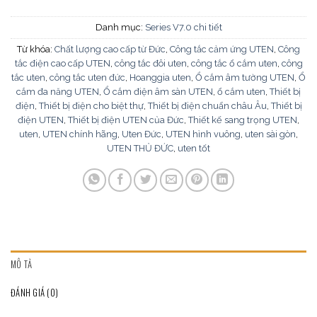
Danh mục:
Series V7.0 chi tiết
Từ khóa:
Chất lượng cao cấp từ Đức
,
Công tắc cảm ứng UTEN
,
Công
tắc điện cao cấp UTEN
,
công tắc đôi uten
,
công tắc ổ cắm uten
,
công
tắc uten
,
công tắc uten đức
,
Hoanggia uten
,
Ổ cắm âm tường UTEN
,
Ổ
cắm đa năng UTEN
,
Ổ cắm điện âm sàn UTEN
,
ổ cắm uten
,
Thiết bị
điện
,
Thiết bị điện cho biệt thự
,
Thiết bị điện chuẩn châu Âu
,
Thiết bị
điện UTEN
,
Thiết bị điện UTEN của Đức
,
Thiết kế sang trọng UTEN
,
uten
,
UTEN chính hãng
,
Uten Đức
,
UTEN hình vuông
,
uten sài gòn
,
UTEN THỦ ĐỨC
,
uten tốt
MÔ TẢ
ĐÁNH GIÁ (0)