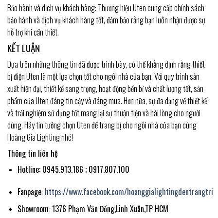
Bảo hành và dịch vụ khách hàng: Thương hiệu Uten cung cấp chính sách
bảo hành và dịch vụ khách hàng tốt, đảm bảo rằng bạn luôn nhận được sự
hỗ trợ khi cần thiết.
KẾT LUẬN
Dựa trên những thông tin đã được trình bày, có thể khẳng định rằng thiết
bị điện Uten là một lựa chọn tốt cho ngôi nhà của bạn. Với quy trình sản
xuất hiện đại, thiết kế sang trọng, hoạt động bền bỉ và chất lượng tốt, sản
phẩm của Uten đáng tin cậy và đáng mua. Hơn nữa, sự đa dạng về thiết kế
và trải nghiệm sử dụng tốt mang lại sự thuận tiện và hài lòng cho người
dùng. Hãy tin tưởng chọn Uten để trang bị cho ngôi nhà của bạn cùng
Hoàng Gia Lighting nhé!
Thông tin liên hệ
Hotline: 0945.913.186 ; 0917.807.100
Fanpage:
https://www.facebook.com/hoanggialightingdentrangtri
Showroom: 1376 Phạm Văn Đồng,Linh Xuân,TP HCM