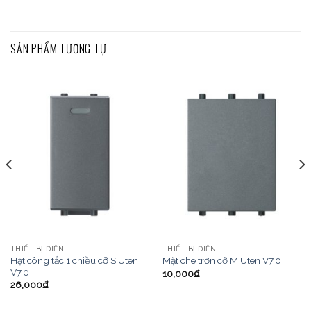
SẢN PHẨM TƯƠNG TỰ
THIẾT BỊ ĐIỆN
THIẾT BỊ ĐIỆN
Hạt công tắc 1 chiều cỡ S Uten
Mặt che trơn cỡ M Uten V7.0
V7.0
10,000
₫
26,000
₫