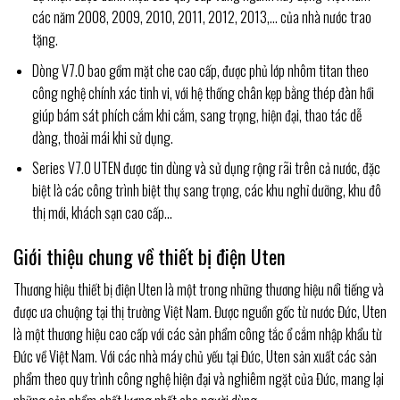
các năm 2008, 2009, 2010, 2011, 2012, 2013,… của nhà nước trao
tặng.
Dòng V7.0 bao gồm
mặt che cao cấp, được phủ lớp nhôm titan theo
công nghệ chính xác tinh vi, với hệ thống chân kẹp bằng thép đàn hồi
giúp bám sát phích cắm khi cắm, sang trọng, hiện đại, thao tác dễ
dàng, thoải mái khi sử dụng.
Series V7.0 UTEN được tin dùng và sử dụng rộng rãi trên cả nước, đặc
biệt là các công trình biệt thự sang trọng, các khu nghỉ dưỡng, khu đô
thị mới, khách sạn cao cấp…
Giới thiệu chung về thiết bị điện Uten
Thương hiệu thiết bị điện Uten là một trong những thương hiệu nổi tiếng và
được ưa chuộng tại thị trường Việt Nam. Được nguồn gốc từ nước Đức, Uten
là một thương hiệu cao cấp với các sản phẩm công tắc ổ cắm nhập khẩu từ
Đức về Việt Nam. Với các nhà máy chủ yếu tại Đức, Uten sản xuất các sản
phẩm theo quy trình công nghệ hiện đại và nghiêm ngặt của Đức, mang lại