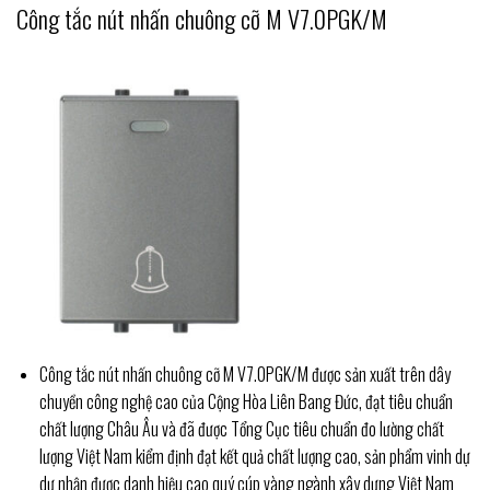
Công tắc nút nhấn chuông cỡ M V7.0PGK/M
Công tắc nút nhấn chuông cỡ M V7.0PGK/M được sản xuất trên dây
chuyền công nghệ cao của Cộng Hòa Liên Bang Đức, đạt tiêu chuẩn
chất lượng Châu Âu và đã được Tổng Cục tiêu chuẩn đo lường chất
lượng Việt Nam kiểm định đạt kết quả chất lượng cao, sản phẩm vinh dự
dự nhận được danh hiệu cao quý cúp vàng ngành xây dựng Việt Nam