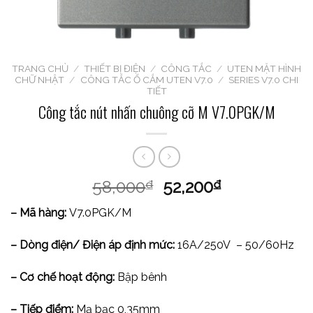
TRANG CHỦ
/
THIẾT BỊ ĐIỆN
/
CÔNG TẮC
/
UTEN MẶT HÌNH
CHỮ NHẬT
/
CÔNG TẮC Ổ CẮM UTEN V7.0
/
SERIES V7.0 CHI
TIẾT
Công tắc nút nhấn chuông cỡ M V7.0PGK/M
58,000
52,200
₫
₫
– Mã hàng:
V7.0PGK/M
– Dòng điện/ Điện áp định mức:
16A/250V – 50/60Hz
– Cơ chế hoạt động:
Bập bênh
– Tiếp điểm:
Mạ bạc 0,35mm