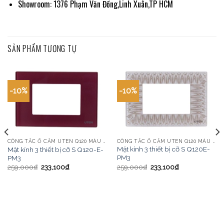
Showroom: 1376 Phạm Văn Đồng,Linh Xuân,TP HCM
SẢN PHẨM TƯƠNG TỰ
-10%
-10%
CÔNG TẮC Ổ CẮM UTEN Q120 MÀU VÀNG
CÔNG TẮC Ổ CẮM UTEN Q120 MÀU VÀNG
Mặt kính 3 thiết bị cỡ S Q120E-
Mặt kính 3 thiết bị cỡ S Q120-E-
PM3
PM3
259,000
₫
233,100
₫
259,000
₫
233,100
₫