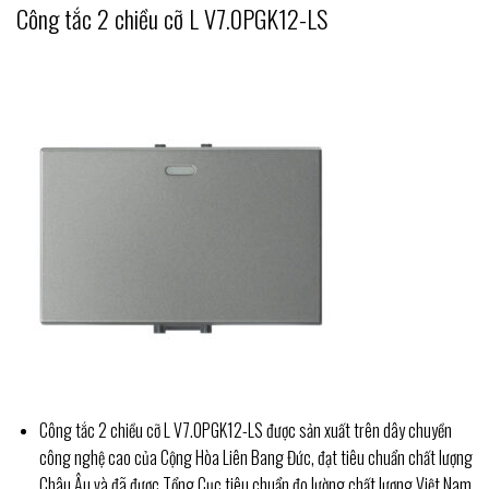
Công tắc 2 chiều cỡ L V7.0PGK12-LS
Công tắc 2 chiều cỡ L V7.0PGK12-LS được sản xuất trên dây chuyền
công nghệ cao của Cộng Hòa Liên Bang Đức, đạt tiêu chuẩn chất lượng
Châu Âu và đã được Tổng Cục tiêu chuẩn đo lường chất lượng Việt Nam