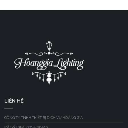
LIÊN HỆ
CÔNG TY TNHH THIẾT BỊ DỊCH VỤ HOÀNG GIA
Mã Số Thuế: 0315388516