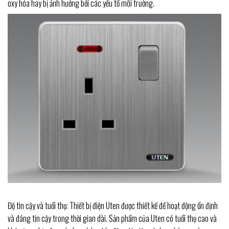
oxy hóa hay bị ảnh hưởng bởi các yếu tố môi trường.
Độ tin cậy và tuổi thọ: Thiết bị điện Uten được thiết kế để hoạt động ổn định
và đáng tin cậy trong thời gian dài. Sản phẩm của Uten có tuổi thọ cao và