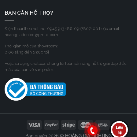
BẠN CẦN HỖ TRỢ?
Điện thoại theo hotline: 0945.913.186-0917807100 hoặc email:
hoanggiadenled@gmail.com
Thời gian mở cửa showroom:
8:00 sáng đến 19:00 tối
Hoặc sử dụng chatbox, chúng tôi luôn sẳn sàng hỗ trợ giải đáp thắc
mắc của bạn về sản phẩm.
Bản quyền 2026 ©
HOÀNG GIA LIGHTING