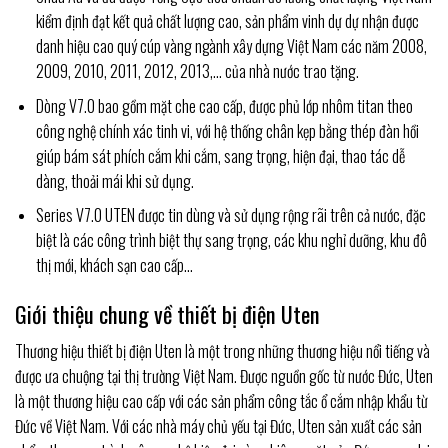
kiểm định đạt kết quả chất lượng cao, sản phẩm vinh dự dự nhận được
danh hiệu cao quý cúp vàng ngành xây dựng Việt Nam các năm 2008,
2009, 2010, 2011, 2012, 2013,… của nhà nước trao tặng.
Dòng V7.0 bao gồm
mặt che cao cấp, được phủ lớp nhôm titan theo
công nghệ chính xác tinh vi, với hệ thống chân kẹp bằng thép đàn hồi
giúp bám sát phích cắm khi cắm, sang trọng, hiện đại, thao tác dễ
dàng, thoải mái khi sử dụng.
Series V7.0 UTEN được tin dùng và sử dụng rộng rãi trên cả nước, đặc
biệt là các công trình biệt thự sang trọng, các khu nghỉ dưỡng, khu đô
thị mới, khách sạn cao cấp…
Giới thiệu chung về thiết bị điện Uten
Thương hiệu thiết bị điện Uten là một trong những thương hiệu nổi tiếng và
được ưa chuộng tại thị trường Việt Nam. Được nguồn gốc từ nước Đức, Uten
là một thương hiệu cao cấp với các sản phẩm công tắc ổ cắm nhập khẩu từ
Đức về Việt Nam. Với các nhà máy chủ yếu tại Đức, Uten sản xuất các sản