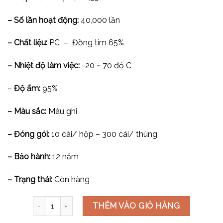
– Số lần hoạt động:
40,000 lần
– Chất liệu:
PC – Đồng tím 65%
– Nhiệt độ làm việc:
-20 ~ 70 độ C
–
Độ ẩm:
95%
– Màu sắc:
Màu ghi
– Đóng gói:
10 cái/ hộp – 300 cái/ thùng
– Bảo hành:
12 năm
– Trạng thái:
Còn hàng
Công tắc 2 chiều cỡ L V7.0PGK12-LS số lượng
THÊM VÀO GIỎ HÀNG