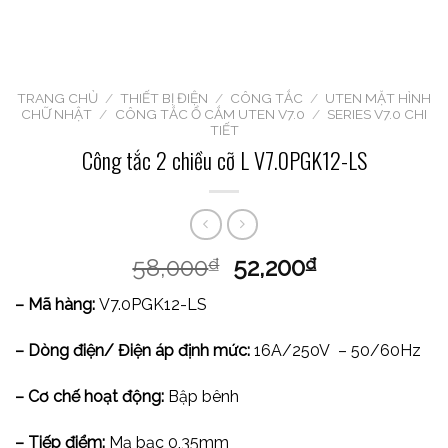
TRANG CHỦ
/
THIẾT BỊ ĐIỆN
/
CÔNG TẮC
/
UTEN MẶT HÌNH
CHỮ NHẬT
/
CÔNG TẮC Ổ CẮM UTEN V7.0
/
SERIES V7.0 CHI
TIẾT
Công tắc 2 chiều cỡ L V7.0PGK12-LS
58,000
52,200
₫
₫
– Mã hàng:
V7.0PGK12-LS
– Dòng điện/ Điện áp định mức:
16A/250V – 50/60Hz
– Cơ chế hoạt động:
Bập bênh
– Tiếp điểm:
Mạ bạc 0,35mm