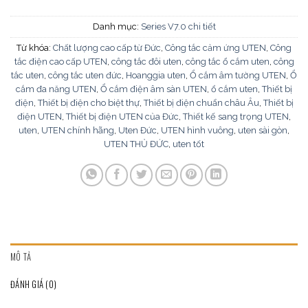
Danh mục:
Series V7.0 chi tiết
Từ khóa:
Chất lượng cao cấp từ Đức
,
Công tắc cảm ứng UTEN
,
Công
tắc điện cao cấp UTEN
,
công tắc đôi uten
,
công tắc ổ cắm uten
,
công
tắc uten
,
công tắc uten đức
,
Hoanggia uten
,
Ổ cắm âm tường UTEN
,
Ổ
cắm đa năng UTEN
,
Ổ cắm điện âm sàn UTEN
,
ổ cắm uten
,
Thiết bị
điện
,
Thiết bị điện cho biệt thự
,
Thiết bị điện chuẩn châu Âu
,
Thiết bị
điện UTEN
,
Thiết bị điện UTEN của Đức
,
Thiết kế sang trọng UTEN
,
uten
,
UTEN chính hãng
,
Uten Đức
,
UTEN hình vuông
,
uten sài gòn
,
UTEN THỦ ĐỨC
,
uten tốt
MÔ TẢ
ĐÁNH GIÁ (0)