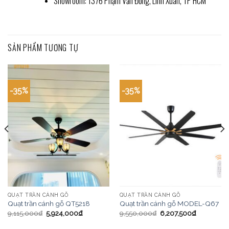
Showroom: 1376 Phạm Văn Đồng, Linh Xuân, TP HCM
SẢN PHẨM TƯƠNG TỰ
-35%
-35%
QUẠT TRẦN CÁNH GỖ
QUẠT TRẦN CÁNH GỖ
Quạt trần cánh gỗ QT5218
Quạt trần cánh gỗ MODEL-Q67
9,115,000
₫
5,924,000
₫
9,550,000
₫
6,207,500
₫