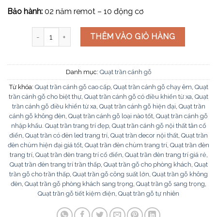
Bảo hành:
02 năm remot – 10 động cơ
Quạt trần cánh gỗ QT5277 số lượng
THÊM VÀO GIỎ HÀNG
Danh mục:
Quạt trần cánh gỗ
Từ khóa:
Quạt trần cánh gỗ cao cấp
,
Quạt trần cánh gỗ chạy êm
,
Quạt
trần cánh gỗ cho biệt thự
,
Quạt trần cánh gỗ có điều khiển từ xa
,
Quạt
trần cánh gỗ điều khiển từ xa
,
Quạt trần cánh gỗ hiện đại
,
Quạt trần
cánh gỗ không đèn
,
Quạt trần cánh gỗ loại nào tốt
,
Quạt trần cánh gỗ
nhập khẩu. Quạt trần trang trí đẹp
,
Quạt trần cánh gỗ nội thất tân cổ
điển
,
Quạt trần có đèn led trang trí
,
Quạt trần decor nội thất
,
Quạt trần
đèn chùm hiện đại giá tốt
,
Quạt trần đèn chùm trang trí
,
Quạt trần đèn
trang trí
,
Quạt trần đèn trang trí cổ điển
,
Quạt trần đèn trang trí giá rẻ
,
Quạt trần đèn trang trí trần thấp
,
Quạt trần gỗ cho phòng khách
,
Quạt
trần gỗ cho trần thấp
,
Quạt trần gỗ công suất lớn
,
Quạt trần gỗ không
đèn
,
Quạt trần gỗ phòng khách sang trọng
,
Quạt trần gỗ sang trọng
,
Quạt trần gỗ tiết kiệm điện
,
Quạt trần gỗ tự nhiên