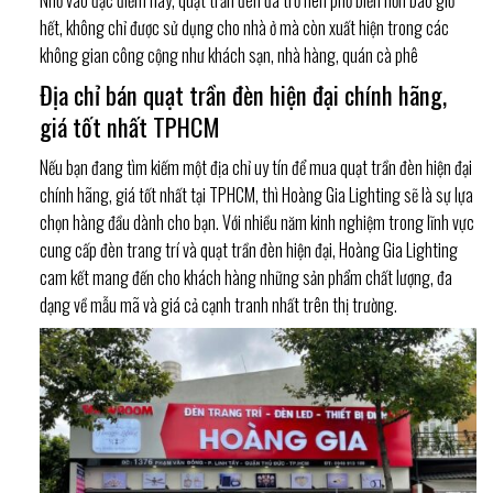
Nhờ vào đặc điểm này, quạt trần đèn đã trở nên phổ biến hơn bao giờ
hết, không chỉ được sử dụng cho nhà ở mà còn xuất hiện trong các
không gian công cộng như khách sạn, nhà hàng, quán cà phê
Địa chỉ bán quạt trần đèn hiện đại chính hãng,
giá tốt nhất TPHCM
Nếu bạn đang tìm kiếm một địa chỉ uy tín để mua quạt trần đèn hiện đại
chính hãng, giá tốt nhất tại TPHCM, thì Hoàng Gia Lighting sẽ là sự lựa
chọn hàng đầu dành cho bạn. Với nhiều năm kinh nghiệm trong lĩnh vực
cung cấp đèn trang trí và quạt trần đèn hiện đại, Hoàng Gia Lighting
cam kết mang đến cho khách hàng những sản phẩm chất lượng, đa
dạng về mẫu mã và giá cả cạnh tranh nhất trên thị trường.