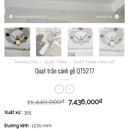
TRANG CHỦ
/
QUẠT TRẦN
/
QUẠT TRẦN CÁNH GỖ
Quạt trần cánh gỗ QT5277
11,440,000
7,436,000
₫
₫
Xuất xứ :
355
Đường kính
: 1270 mm