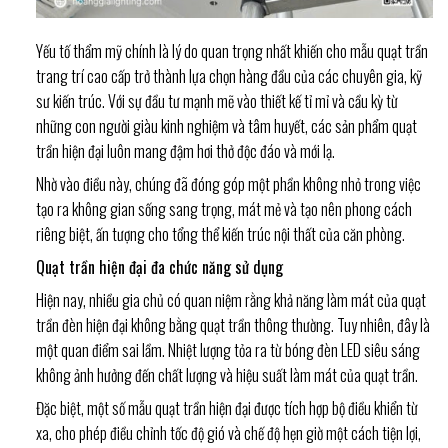
Yếu tố thẩm mỹ chính là lý do quan trọng nhất khiến cho mẫu quạt trần
trang trí cao cấp trở thành lựa chọn hàng đầu của các chuyên gia, kỹ
sư kiến trúc. Với sự đầu tư mạnh mẽ vào thiết kế tỉ mỉ và cầu kỳ từ
những con người giàu kinh nghiệm và tâm huyết, các sản phẩm quạt
trần hiện đại luôn mang đậm hơi thở độc đáo và mới lạ.
Nhờ vào điều này, chúng đã đóng góp một phần không nhỏ trong việc
tạo ra không gian sống sang trọng, mát mẻ và tạo nên phong cách
riêng biệt, ấn tượng cho tổng thể kiến trúc nội thất của căn phòng.
Quạt trần hiện đại đa chức năng sử dụng
Hiện nay, nhiều gia chủ có quan niệm rằng khả năng làm mát của quạt
trần đèn hiện đại không bằng quạt trần thông thường. Tuy nhiên, đây là
một quan điểm sai lầm. Nhiệt lượng tỏa ra từ bóng đèn LED siêu sáng
không ảnh hưởng đến chất lượng và hiệu suất làm mát của quạt trần.
Đặc biệt, một số mẫu quạt trần hiện đại được tích hợp bộ điều khiển từ
xa, cho phép điều chỉnh tốc độ gió và chế độ hẹn giờ một cách tiện lợi,