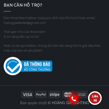
BẠN CẦN HỖ TRỢ?
Điện thoại theo hotline: 0945.913.186-0917807100 hoặc email:
hoanggiadenled@gmail.com
Thời gian mở cửa showroom:
8:00 sáng đến 19:00 tối
Hoặc sử dụng chatbox, chúng tôi luôn sẳn sàng hỗ trợ giải đáp thắc
mắc của bạn về sản phẩm.
Bản quyền 2026 ©
HOÀNG GIA LIGHTING