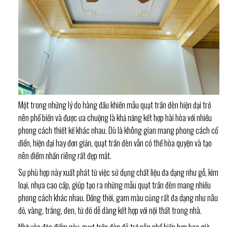
Một trong những lý do hàng đầu khiến mẫu quạt trần đèn hiện đại trở
nên phổ biến và được ưa chuộng là khả năng kết hợp hài hòa với nhiều
phong cách thiết kế khác nhau. Dù là không gian mang phong cách cổ
điển, hiện đại hay đơn giản, quạt trần đèn vẫn có thể hòa quyện và tạo
nên điểm nhấn riêng rất đẹp mắt.
Sự phù hợp này xuất phát từ việc sử dụng chất liệu đa dạng như gỗ, kim
loại, nhựa cao cấp, giúp tạo ra những mẫu quạt trần đèn mang nhiều
phong cách khác nhau. Đồng thời, gam màu cũng rất đa dạng như nâu
đỏ, vàng, trắng, đen, từ đó dễ dàng kết hợp với nội thất trong nhà.