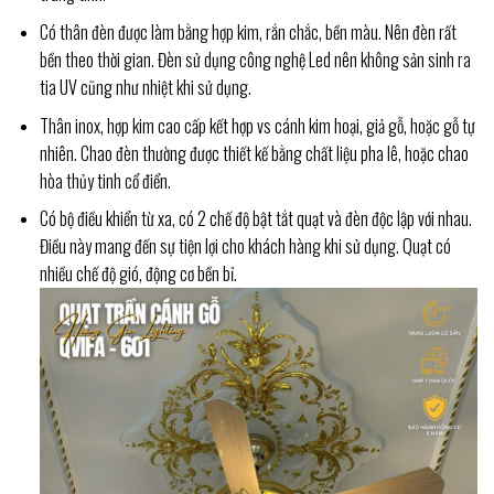
Có thân đèn được làm bằng hợp kim, rắn chắc, bền màu. Nên đèn rất
bền theo thời gian. Đèn sử dụng công nghệ Led nên không sản sinh ra
tia UV cũng như nhiệt khi sử dụng.
Thân inox, hợp kim cao cấp kết hợp vs cánh kim hoại, giả gỗ, hoặc gỗ tự
nhiên. Chao đèn thường được thiết kế bằng chất liệu pha lê, hoặc chao
hòa thủy tinh cổ điển.
Có bộ điều khiển từ xa, có 2 chế độ bật tắt quạt và đèn độc lập với nhau.
Điều này mang đến sự tiện lợi cho khách hàng khi sử dụng. Quạt có
nhiều chế độ gió, động cơ bền bỉ.