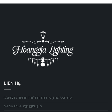
LIÊN HỆ
CÔNG TY TNHH THIẾT BỊ DỊCH VỤ HOÀNG GIA
Mã Số Thuế: 0315388516