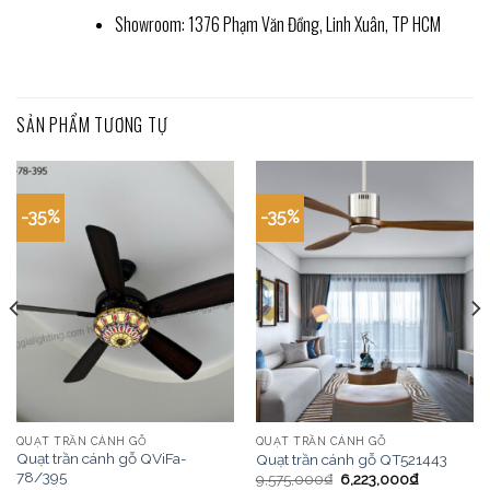
Showroom: 1376 Phạm Văn Đồng, Linh Xuân, TP HCM
SẢN PHẨM TƯƠNG TỰ
-35%
-35%
QUẠT TRẦN CÁNH GỖ
QUẠT TRẦN CÁNH GỖ
Quạt trần cánh gỗ QViFa-
Quạt trần cánh gỗ QT521443
78/395
9,575,000
₫
6,223,000
₫