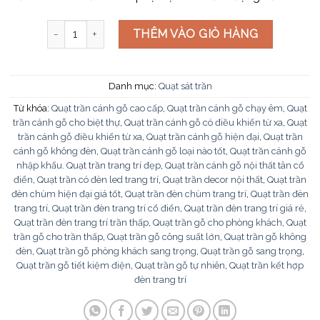
Quạt sát trần QT521442 số lượng
THÊM VÀO GIỎ HÀNG
Danh mục:
Quạt sát trần
Từ khóa:
Quạt trần cánh gỗ cao cấp
,
Quạt trần cánh gỗ chạy êm
,
Quạt
trần cánh gỗ cho biệt thự
,
Quạt trần cánh gỗ có điều khiển từ xa
,
Quạt
trần cánh gỗ điều khiển từ xa
,
Quạt trần cánh gỗ hiện đại
,
Quạt trần
cánh gỗ không đèn
,
Quạt trần cánh gỗ loại nào tốt
,
Quạt trần cánh gỗ
nhập khẩu. Quạt trần trang trí đẹp
,
Quạt trần cánh gỗ nội thất tân cổ
điển
,
Quạt trần có đèn led trang trí
,
Quạt trần decor nội thất
,
Quạt trần
đèn chùm hiện đại giá tốt
,
Quạt trần đèn chùm trang trí
,
Quạt trần đèn
trang trí
,
Quạt trần đèn trang trí cổ điển
,
Quạt trần đèn trang trí giá rẻ
,
Quạt trần đèn trang trí trần thấp
,
Quạt trần gỗ cho phòng khách
,
Quạt
trần gỗ cho trần thấp
,
Quạt trần gỗ công suất lớn
,
Quạt trần gỗ không
đèn
,
Quạt trần gỗ phòng khách sang trọng
,
Quạt trần gỗ sang trọng
,
Quạt trần gỗ tiết kiệm điện
,
Quạt trần gỗ tự nhiên
,
Quạt trần kết hợp
đèn trang trí