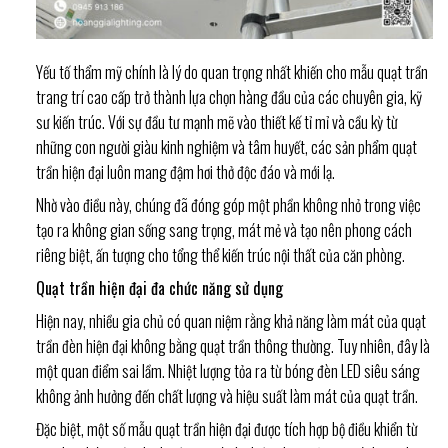
Yếu tố thẩm mỹ chính là lý do quan trọng nhất khiến cho mẫu quạt trần
trang trí cao cấp trở thành lựa chọn hàng đầu của các chuyên gia, kỹ
sư kiến trúc. Với sự đầu tư mạnh mẽ vào thiết kế tỉ mỉ và cầu kỳ từ
những con người giàu kinh nghiệm và tâm huyết, các sản phẩm quạt
trần hiện đại luôn mang đậm hơi thở độc đáo và mới lạ.
Nhờ vào điều này, chúng đã đóng góp một phần không nhỏ trong việc
tạo ra không gian sống sang trọng, mát mẻ và tạo nên phong cách
riêng biệt, ấn tượng cho tổng thể kiến trúc nội thất của căn phòng.
Quạt trần hiện đại đa chức năng sử dụng
Hiện nay, nhiều gia chủ có quan niệm rằng khả năng làm mát của quạt
trần đèn hiện đại không bằng quạt trần thông thường. Tuy nhiên, đây là
một quan điểm sai lầm. Nhiệt lượng tỏa ra từ bóng đèn LED siêu sáng
không ảnh hưởng đến chất lượng và hiệu suất làm mát của quạt trần.
Đặc biệt, một số mẫu quạt trần hiện đại được tích hợp bộ điều khiển từ