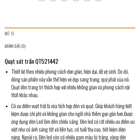
MÔ TẢ
ĐÁNH GIÁ (0)
Quạt sát trần QT521442
Thiết kế theo nhiều phong cách đơn giản, hiện đại, dễ vệ sinh. Do đó,
dòng sản phẩm này vẫn thể hiện vẻ đẹp sang trọng, quý phái của nó.
Quạt đèn trang trí thích hợp với nhiều không gian và phong cách nội
thất khác nhau.
Có ưu điểm vượt trội là vừa tích hợp đèn và quạt. Giúp khách hàng kiết
kiệm được chi phi và không gian cho ngôi nhà thêm gọn gàn hơn.Được
ứng dụng đèn Led làm đèn chiếu sáng. Đèn led có rất nhiều ưu điểm ưu
việt như có ánh sáng tốt và liên tục, có tuổi thọ cao, tiết kiệm điện
năng. Ngoài ra, Đèn led còn có nhiều gam màu từ trắng, vàng đến