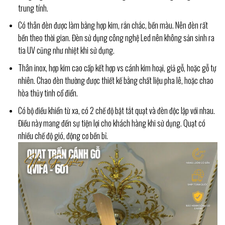
trung tính.
Có thân đèn được làm bằng hợp kim, rắn chắc, bền màu. Nên đèn rất
bền theo thời gian. Đèn sử dụng công nghệ Led nên không sản sinh ra
tia UV cũng như nhiệt khi sử dụng.
Thân inox, hợp kim cao cấp kết hợp vs cánh kim hoại, giả gỗ, hoặc gỗ tự
nhiên. Chao đèn thường được thiết kế bằng chất liệu pha lê, hoặc chao
hòa thủy tinh cổ điển.
Có bộ điều khiển từ xa, có 2 chế độ bật tắt quạt và đèn độc lập với nhau.
Điều này mang đến sự tiện lợi cho khách hàng khi sử dụng. Quạt có
nhiều chế độ gió, động cơ bền bỉ.