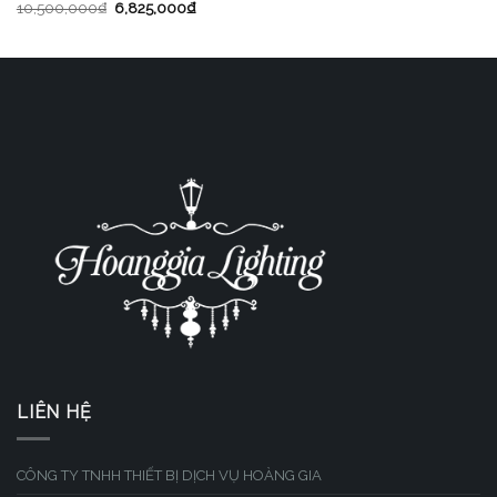
10,500,000
₫
6,825,000
₫
LIÊN HỆ
CÔNG TY TNHH THIẾT BỊ DỊCH VỤ HOÀNG GIA