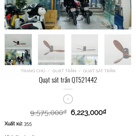
TRANG CHỦ
/
QUẠT TRẦN
/
QUẠT SÁT TRẦN
Quạt sát trần QT521442
9,575,000
6,223,000
₫
₫
Xuất xứ:
355