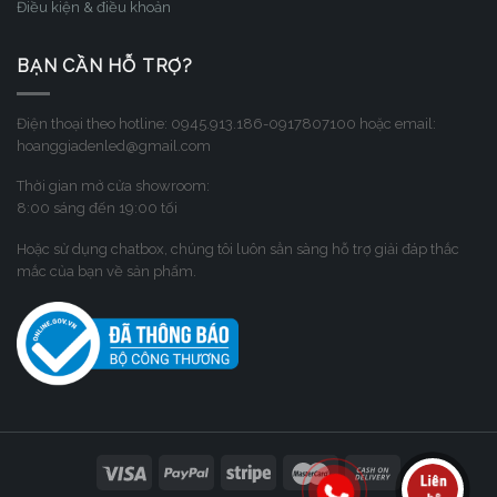
Điều kiện & điều khoản
BẠN CẦN HỖ TRỢ?
Điện thoại theo hotline: 0945.913.186-0917807100 hoặc email:
hoanggiadenled@gmail.com
Thời gian mở cửa showroom:
8:00 sáng đến 19:00 tối
Hoặc sử dụng chatbox, chúng tôi luôn sẳn sàng hỗ trợ giải đáp thắc
mắc của bạn về sản phẩm.