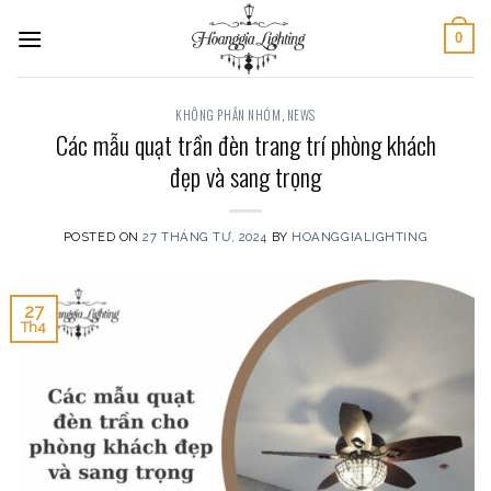
Skip
0
to
content
KHÔNG PHÂN NHÓM
,
NEWS
Các mẫu quạt trần đèn trang trí phòng khách
đẹp và sang trọng
POSTED ON
27 THÁNG TƯ, 2024
BY
HOANGGIALIGHTING
27
Th4