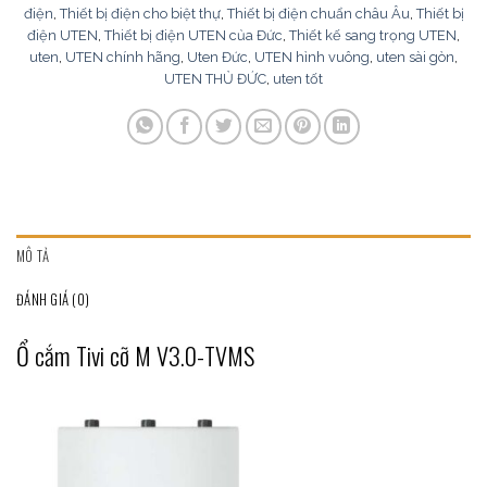
điện
,
Thiết bị điện cho biệt thự
,
Thiết bị điện chuẩn châu Âu
,
Thiết bị
điện UTEN
,
Thiết bị điện UTEN của Đức
,
Thiết kế sang trọng UTEN
,
uten
,
UTEN chính hãng
,
Uten Đức
,
UTEN hình vuông
,
uten sài gòn
,
UTEN THỦ ĐỨC
,
uten tốt
MÔ TẢ
ĐÁNH GIÁ (0)
Ổ cắm Tivi cỡ M V3.0-TVMS