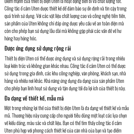
Điểm mạnh của thiết bị điện Uten là hoạt động bền bỉ và chất lượng tốt.
Công tắc ổ cắm Uten được thiết kế để đảm bảo sự ổn định và tin cậy trong
quá trình sử dụng. Với các vật liệu chất lượng cao và công nghệ tiên tiến,
sản phẩm của Uten không chỉ đáp ứng được yêu cầu về an toàn điện mà
còn cho phép bạn sử dụng lâu dài mà không gặp phải các vấn đề về hư
hỏng hay hỏng hóc.
Được ứng dụng sử dụng rộng rãi
Thiết bị điện Uten có thể được ứng dụng và sử dụng rộng rãi trong nhiều
loại kiến trúc và không gian khác nhau. Công tắc ổ cắm Uten có thể được
sử dụng trong gia đình, các khu công nghiệp, văn phòng, khách sạn, nhà
hàng và nhiều nơi khác. Khả năng ứng dụng đa dạng của sản phẩm Uten
cho phép bạn linh hoạt sử dụng và tận dụng tối đa lợi ích của thiết bị này.
Đa dạng về thiết kế, mẫu mã
Một trong những lợi thế của thiết bị điện Uten là đa dạng về thiết kế và mẫu
mã. Thương hiệu này cung cấp cho người tiêu dùng một loạt các lựa chọn
về kiểu dáng, màu sắc và chất liệu. Bạn có thể tìm thấy công tắc ổ cắm
Uten phù hợp với phong cách thiết kế của căn nhà của bạn và tạo điểm