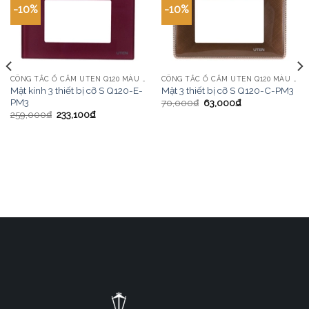
-10%
-10%
CÔNG TẮC Ổ CẮM UTEN Q120 MÀU VÀNG
CÔNG TẮC Ổ CẮM UTEN Q120 MÀU VÀNG
Mặt 3 thiết bị cỡ S Q120-C-PM3
Mặt kính 3 thiết bị cỡ S Q120-E-
PM3
70,000
₫
63,000
₫
259,000
₫
233,100
₫