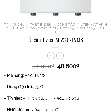
TRANG CHỦ
/
THIẾT BỊ ĐIỆN
/
CÔNG TẮC
/
UTEN MẶT HÌNH
CHỮ NHẬT
/
CÔNG TẮC Ổ CẮM UTEN V3
/
SERIES V3.0 CHI
TIẾT
Ổ cắm Tivi cỡ M V3.0-TVMS
54,000
48,600
₫
₫
– Mã hàng:
V3.0-TVMS
– Dòng điện trở:
75 Ω
– Tín hiệu:
VHF 3.5 dB, UHF < 5dB, ± 1.0dB
– Nhiệt độ làm việc:
-20 ~ 70°C