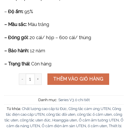
–
Độ ẩm:
95%
– Mầu sắc:
Màu trắng
– Đóng gói:
20 cái/ hộp – 600 cái/ thùng
– Bảo hành:
12 năm
– Trạng thái:
Còn hàng
Ổ cắm Tivi cỡ M V3.0-TVMS số lượng
THÊM VÀO GIỎ HÀNG
Danh mục:
Series V3.0 chi tiết
Từ khóa:
Chất lượng cao cấp từ Đức
,
Công tắc cảm ứng UTEN
,
Công
tắc điện cao cấp UTEN
,
công tắc đôi uten
,
công tắc ổ cắm uten
,
công
tắc uten
,
công tắc uten đức
,
Hoanggia uten
,
Ổ cắm âm tường UTEN
,
Ổ
cắm đa năng UTEN
,
Ổ cắm điện âm sàn UTEN
,
ổ cắm uten
,
Thiết bị