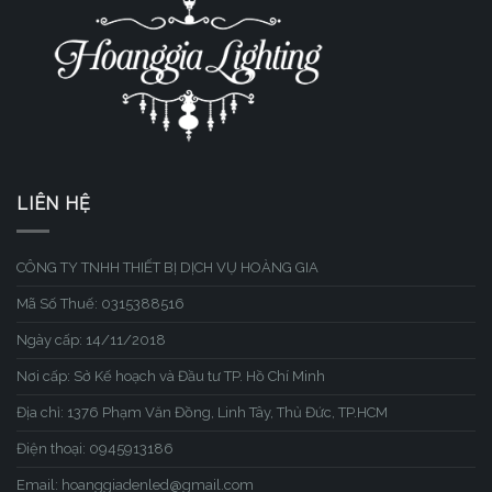
LIÊN HỆ
CÔNG TY TNHH THIẾT BỊ DỊCH VỤ HOÀNG GIA
Mã Số Thuế: 0315388516
Ngày cấp: 14/11/2018
Nơi cấp: Sở Kế hoạch và Đầu tư TP. Hồ Chí Minh
Địa chỉ: 1376 Phạm Văn Đồng, Linh Tây, Thủ Đức, TP.HCM
Điện thoại: 0945913186
Email: hoanggiadenled@gmail.com