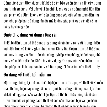
Công tắc ổ cắm Uten được thiết kế để đảm bảo sự ổn định và tin cậy trong
quá trình sử dụng. Với các vật liệu chất lượng cao và công nghệ tiên tiến,
sản phẩm của Uten không chỉ đáp ứng được yêu cầu về an toàn điện mà
còn cho phép bạn sử dụng lâu dài mà không gặp phải các vấn đề về hư
hỏng hay hỏng hóc.
Được ứng dụng sử dụng rộng rãi
Thiết bị điện Uten có thể được ứng dụng và sử dụng rộng rãi trong nhiều
loại kiến trúc và không gian khác nhau. Công tắc ổ cắm Uten có thể được
sử dụng trong gia đình, các khu công nghiệp, văn phòng, khách sạn, nhà
hàng và nhiều nơi khác. Khả năng ứng dụng đa dạng của sản phẩm Uten
cho phép bạn linh hoạt sử dụng và tận dụng tối đa lợi ích của thiết bị này.
Đa dạng về thiết kế, mẫu mã
Một trong những lợi thế của thiết bị điện Uten là đa dạng về thiết kế và mẫu
mã. Thương hiệu này cung cấp cho người tiêu dùng một loạt các lựa chọn
về kiểu dáng, màu sắc và chất liệu. Bạn có thể tìm thấy công tắc ổ cắm
Uten phù hợp với phong cách thiết kế của căn nhà của bạn và tạo điểm
nhấn cho không gian sống. Từ những thiết kế đơn giản và hiện đại đến