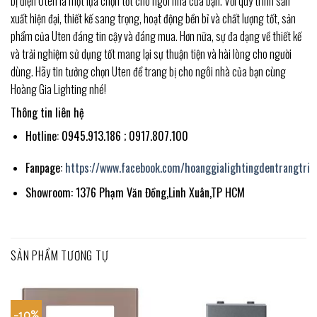
bị điện Uten là một lựa chọn tốt cho ngôi nhà của bạn. Với quy trình sản
xuất hiện đại, thiết kế sang trọng, hoạt động bền bỉ và chất lượng tốt, sản
phẩm của Uten đáng tin cậy và đáng mua. Hơn nữa, sự đa dạng về thiết kế
và trải nghiệm sử dụng tốt mang lại sự thuận tiện và hài lòng cho người
dùng. Hãy tin tưởng chọn Uten để trang bị cho ngôi nhà của bạn cùng
Hoàng Gia Lighting nhé!
Thông tin liên hệ
Hotline: 0945.913.186 ; 0917.807.100
Fanpage:
https://www.facebook.com/hoanggialightingdentrangtri
Showroom: 1376 Phạm Văn Đồng,Linh Xuân,TP HCM
SẢN PHẨM TƯƠNG TỰ
-10%