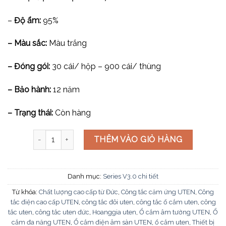
–
Độ ẩm:
95%
– Màu sắc:
Màu trắng
– Đóng gói:
30 cái/ hộp – 900 cái/ thùng
– Bảo hành:
12 năm
– Trạng thái:
Còn hàng
Ổ cắm Tivi cỡ S V3.0-TVSS số lượng
THÊM VÀO GIỎ HÀNG
Danh mục:
Series V3.0 chi tiết
Từ khóa:
Chất lượng cao cấp từ Đức
,
Công tắc cảm ứng UTEN
,
Công
tắc điện cao cấp UTEN
,
công tắc đôi uten
,
công tắc ổ cắm uten
,
công
tắc uten
,
công tắc uten đức
,
Hoanggia uten
,
Ổ cắm âm tường UTEN
,
Ổ
cắm đa năng UTEN
,
Ổ cắm điện âm sàn UTEN
,
ổ cắm uten
,
Thiết bị