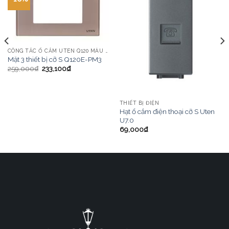
CÔNG TẮC Ổ CẮM UTEN Q120 MÀU VÀNG
Mặt 3 thiết bị cỡ S Q120E-PM3
259,000
₫
233,100
₫
THIẾT BỊ ĐIỆN
Hạt ổ cắm điện thoại cỡ S Uten
U7.0
69,000
₫