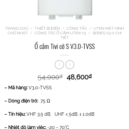
TRANG CHỦ
/
THIẾT BỊ ĐIỆN
/
CÔNG TẮC
/
UTEN MẶT HÌNH
CHỮ NHẬT
/
CÔNG TẮC Ổ CẮM UTEN V3
/
SERIES V3.0 CHI
TIẾT
Ổ cắm Tivi cỡ S V3.0-TVSS
54,000
48,600
₫
₫
– Mã hàng:
V3.0-TVSS
– Dòng điện trở:
75 Ω
– Tín hiệu:
VHF 3.5 dB, UHF < 5dB, ± 1.0dB
– Nhiệt độ làm việc:
-20 ~ 70°C