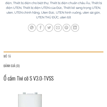
điện
,
Thiết bị điện cho biệt thự
,
Thiết bị điện chuẩn châu Âu
,
Thiết bị
điện UTEN
,
Thiết bị điện UTEN của Đức
,
Thiết kế sang trọng UTEN
,
uten
,
UTEN chính hãng
,
Uten Đức
,
UTEN hình vuông
,
uten sài gòn
,
UTEN THỦ ĐỨC
,
uten tốt
MÔ TẢ
ĐÁNH GIÁ (0)
Ổ cắm Tivi cỡ S V3.0-TVSS