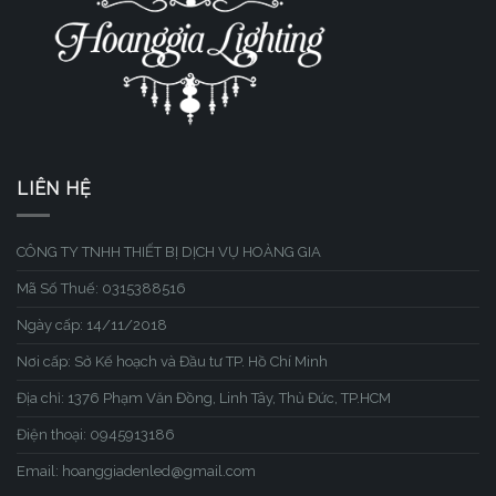
LIÊN HỆ
CÔNG TY TNHH THIẾT BỊ DỊCH VỤ HOÀNG GIA
Mã Số Thuế: 0315388516
Ngày cấp: 14/11/2018
Nơi cấp: Sở Kế hoạch và Đầu tư TP. Hồ Chí Minh
Địa chỉ: 1376 Phạm Văn Đồng, Linh Tây, Thủ Đức, TP.HCM
Điện thoại: 0945913186
Email: hoanggiadenled@gmail.com