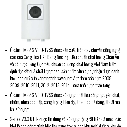
Ổ cắm Tivi cỡ S V3.0-TVSS được sản xuất trên dây chuyền công nghệ
cao của Cộng Hòa Liên Bang Đức, đạt tiêu chuẩn chất lượng Châu Âu
và đã được Tổng Cục tiêu chuẩn đo lường chất lượng Việt Nam kiểm
định đạt kết quả chất lượng cao, sản phẩm vinh dự dự nhận được danh
hiệu cao quý cúp vàng ngành xây dựng Việt Nam các năm 2008,
2009, 2010, 2011, 2012, 2013, 2014… của nhà nước trao tặng.
Ổ cắm Tivi cỡ S V3.0-TVSS được sử dụng chất liệu đồng nguyên chất,
nhôm, nhựa cao cấp, sang trọng, hiện đại, thao tác dễ dàng, thoải mái
khi sử dụng.
Series V3.0 UTEN được tin dùng và sử dụng rộng rãi trên cả nước, đặc
biệt là các công trình biệt thự sang trọng, các khu nghỉ dưỡng, khu đô