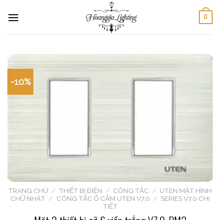
Skip
0
to
content
-10%
TRANG CHỦ
/
THIẾT BỊ ĐIỆN
/
CÔNG TẮC
/
UTEN MẶT HÌNH
CHỮ NHẬT
/
CÔNG TẮC Ổ CẮM UTEN V7.0
/
SERIES V7.0 CHI
TIẾT