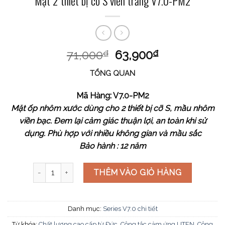
Mặt 2 thiết bị cỡ S viền trắng V7.0-PM2
71,000
63,900
₫
₫
TỔNG QUAN
Mã Hàng: V7.0-PM2
Mặt ốp nhôm xước dùng cho 2 thiết bị cỡ S, mầu nhôm
viền bạc. Đem lại cảm giác thuận lợi, an toàn khi sử
dụng. Phù hợp với nhiều không gian và mầu sắc
Bảo hành : 12 năm
Mặt 2 thiết bị cỡ S viền trắng V7.0-PM2 số lượng
THÊM VÀO GIỎ HÀNG
Danh mục:
Series V7.0 chi tiết
Từ khóa:
Chất lượng cao cấp từ Đức
,
Công tắc cảm ứng UTEN
,
Công