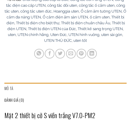
tắc điện cao cấp UTEN
,
công tắc đôi uten
,
công tắc ổ cắm uten
,
công
tắc uten
,
công tắc uten đức
,
Hoanggia uten
,
Ổ cắm âm tường UTEN
,
Ổ
cắm đa năng UTEN
,
Ổ cắm điện âm sàn UTEN
,
ổ cắm uten
,
Thiết bị
điện
,
Thiết bị điện cho biệt thự
,
Thiết bị điện chuẩn châu Âu
,
Thiết bị
điện UTEN
,
Thiết bị điện UTEN của Đức
,
Thiết kế sang trọng UTEN
,
uten
,
UTEN chính hãng
,
Uten Đức
,
UTEN hình vuông
,
uten sài gòn
,
UTEN THỦ ĐỨC
,
uten tốt
MÔ TẢ
ĐÁNH GIÁ (0)
Mặt 2 thiết bị cỡ S viền trắng V7.0-PM2