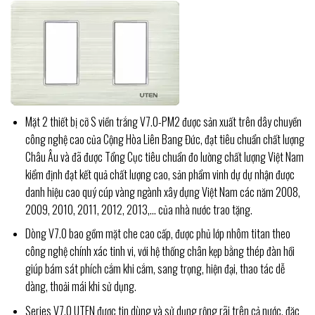
Mặt 2 thiết bị cỡ S viền trắng V7.0-PM2 được sản xuất trên dây chuyền
công nghệ cao của Cộng Hòa Liên Bang Đức, đạt tiêu chuẩn chất lượng
Châu Âu và đã được Tổng Cục tiêu chuẩn đo lường chất lượng Việt Nam
kiểm định đạt kết quả chất lượng cao, sản phẩm vinh dự dự nhận được
danh hiệu cao quý cúp vàng ngành xây dựng Việt Nam các năm 2008,
2009, 2010, 2011, 2012, 2013,… của nhà nước trao tặng.
Dòng V7.0 bao gồm
mặt che cao cấp, được phủ lớp nhôm titan theo
công nghệ chính xác tinh vi, với hệ thống chân kẹp bằng thép đàn hồi
giúp bám sát phích cắm khi cắm, sang trọng, hiện đại, thao tác dễ
dàng, thoải mái khi sử dụng.
Series V7.0 UTEN được tin dùng và sử dụng rộng rãi trên cả nước, đặc