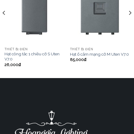
THIẾT BỊ ĐIỆN
THIẾT BỊ ĐIỆN
Hạt công tắc 1 chiều cỡ S Uten
Hạt ổ cắm mạng cỡ M Uten V7.0
V7.0
85,000
₫
26,000
₫