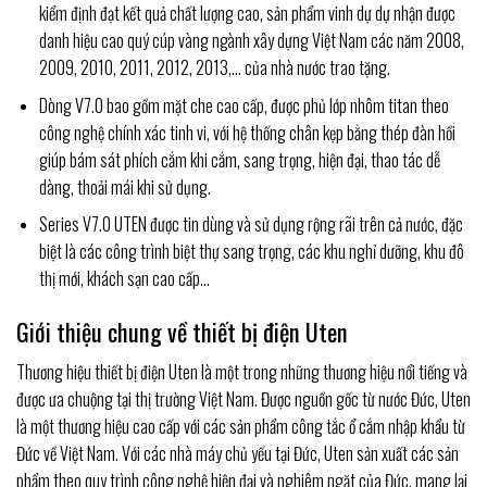
kiểm định đạt kết quả chất lượng cao, sản phẩm vinh dự dự nhận được
danh hiệu cao quý cúp vàng ngành xây dựng Việt Nam các năm 2008,
2009, 2010, 2011, 2012, 2013,… của nhà nước trao tặng.
Dòng V7.0 bao gồm
mặt che cao cấp, được phủ lớp nhôm titan theo
công nghệ chính xác tinh vi, với hệ thống chân kẹp bằng thép đàn hồi
giúp bám sát phích cắm khi cắm, sang trọng, hiện đại, thao tác dễ
dàng, thoải mái khi sử dụng.
Series V7.0 UTEN được tin dùng và sử dụng rộng rãi trên cả nước, đặc
biệt là các công trình biệt thự sang trọng, các khu nghỉ dưỡng, khu đô
thị mới, khách sạn cao cấp…
Giới thiệu chung về thiết bị điện Uten
Thương hiệu thiết bị điện Uten là một trong những thương hiệu nổi tiếng và
được ưa chuộng tại thị trường Việt Nam. Được nguồn gốc từ nước Đức, Uten
là một thương hiệu cao cấp với các sản phẩm công tắc ổ cắm nhập khẩu từ
Đức về Việt Nam. Với các nhà máy chủ yếu tại Đức, Uten sản xuất các sản
phẩm theo quy trình công nghệ hiện đại và nghiêm ngặt của Đức, mang lại