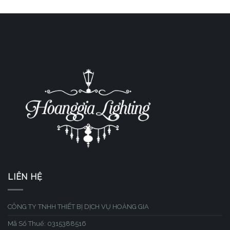
LIÊN HỆ
CÔNG TY TNHH THIẾT BỊ DỊCH VỤ HOÀNG GIA
Mã Số Thuế: 0315388516