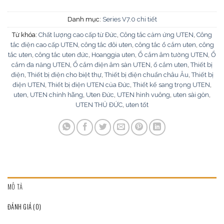
Danh mục:
Series V7.0 chi tiết
Từ khóa:
Chất lượng cao cấp từ Đức
,
Công tắc cảm ứng UTEN
,
Công
tắc điện cao cấp UTEN
,
công tắc đôi uten
,
công tắc ổ cắm uten
,
công
tắc uten
,
công tắc uten đức
,
Hoanggia uten
,
Ổ cắm âm tường UTEN
,
Ổ
cắm đa năng UTEN
,
Ổ cắm điện âm sàn UTEN
,
ổ cắm uten
,
Thiết bị
điện
,
Thiết bị điện cho biệt thự
,
Thiết bị điện chuẩn châu Âu
,
Thiết bị
điện UTEN
,
Thiết bị điện UTEN của Đức
,
Thiết kế sang trọng UTEN
,
uten
,
UTEN chính hãng
,
Uten Đức
,
UTEN hình vuông
,
uten sài gòn
,
UTEN THỦ ĐỨC
,
uten tốt
MÔ TẢ
ĐÁNH GIÁ (0)