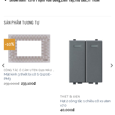
SẢN PHẨM TƯƠNG TỰ
-10%
CÔNG TẮC Ổ CẮM UTEN Q120 MÀU VÀNG
Mặt kính 3 thiết bị cỡ S Q120E-
PM3
259,000
₫
233,100
₫
THIẾT BỊ ĐIỆN
Hạt 2 công tắc 1 chiều cỡ xs uten
v7.0
40,000
₫