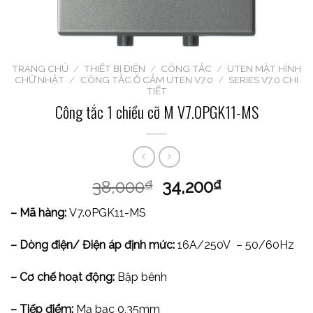
TRANG CHỦ
/
THIẾT BỊ ĐIỆN
/
CÔNG TẮC
/
UTEN MẶT HÌNH
CHỮ NHẬT
/
CÔNG TẮC Ổ CẮM UTEN V7.0
/
SERIES V7.0 CHI
TIẾT
Công tắc 1 chiều cỡ M V7.0PGK11-MS
38,000
34,200
₫
₫
– Mã hàng:
V7.0PGK11-MS
– Dòng điện/ Điện áp định mức:
16A/250V – 50/60Hz
– Cơ chế hoạt động:
Bập bênh
– Tiếp điểm:
Mạ bạc 0,35mm