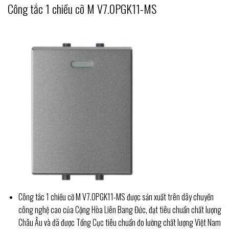
Công tắc 1 chiều cỡ M V7.0PGK11-MS
Công tắc 1 chiều cỡ M V7.0PGK11-MS được sản xuất trên dây chuyền
công nghệ cao của Cộng Hòa Liên Bang Đức, đạt tiêu chuẩn chất lượng
Châu Âu và đã được Tổng Cục tiêu chuẩn đo lường chất lượng Việt Nam