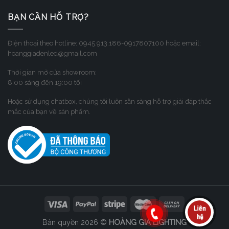
BẠN CẦN HỖ TRỢ?
Điện thoại theo hotline: 0945.913.186-0917807100 hoặc email:
hoanggiadenled@gmail.com
Thời gian mở cửa showroom:
8:00 sáng đến 19:00 tối
Hoặc sử dụng chatbox, chúng tôi luôn sẳn sàng hỗ trợ giải đáp thắc
mắc của bạn về sản phẩm.
Bản quyền 2026 ©
HOÀNG GIA LIGHTING