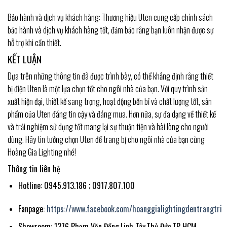
Bảo hành và dịch vụ khách hàng: Thương hiệu Uten cung cấp chính sách
bảo hành và dịch vụ khách hàng tốt, đảm bảo rằng bạn luôn nhận được sự
hỗ trợ khi cần thiết.
KẾT LUẬN
Dựa trên những thông tin đã được trình bày, có thể khẳng định rằng thiết
bị điện Uten là một lựa chọn tốt cho ngôi nhà của bạn. Với quy trình sản
xuất hiện đại, thiết kế sang trọng, hoạt động bền bỉ và chất lượng tốt, sản
phẩm của Uten đáng tin cậy và đáng mua. Hơn nữa, sự đa dạng về thiết kế
và trải nghiệm sử dụng tốt mang lại sự thuận tiện và hài lòng cho người
dùng. Hãy tin tưởng chọn Uten để trang bị cho ngôi nhà của bạn cùng
Hoàng Gia Lighting nhé!
Thông tin liên hệ
Hotline: 0945.913.186 ; 0917.807.100
Fanpage:
https://www.facebook.com/hoanggialightingdentrangtri
Showroom: 1376 Phạm Văn Đồng,Linh Tây,Thủ Đức,TP HCM