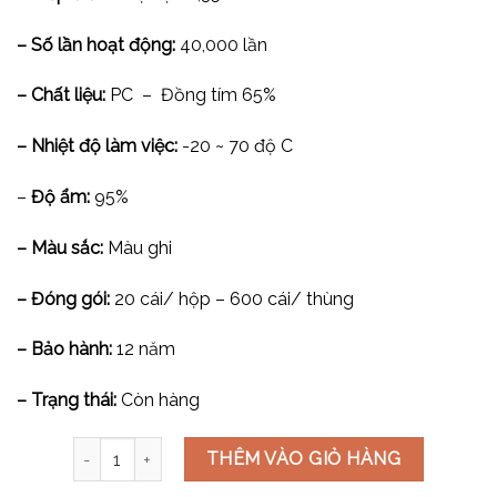
– Số lần hoạt động:
40,000 lần
– Chất liệu:
PC – Đồng tím 65%
– Nhiệt độ làm việc:
-20 ~ 70 độ C
–
Độ ẩm:
95%
– Màu sắc:
Màu ghi
– Đóng gói:
20 cái/ hộp – 600 cái/ thùng
– Bảo hành:
12 năm
– Trạng thái:
Còn hàng
Công tắc 1 chiều cỡ M V7.0PGK11-MS số lượng
THÊM VÀO GIỎ HÀNG