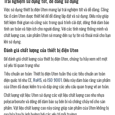
Trải nghiệm sử dụng tốt, dễ dàng sử dụng
Việc sử dụng thiết bị điện Uten mang lại trải nghiệm tốt và dễ dàng. Công
tắc ổ cắm Uten được thiết kế để dễ dàng lắp đặt và sử dụng. Điều này giúp
tiết kiệm thời gian và công sức trong quá trình cài đặt, đồng thời đảm bảo
tính an toàn và tiện ích cho người dùng. Với các tính năng thông minh và
chất lượng cao, sản phẩm Uten sẽ mang đến sự tự tin và thoải mái cho bạn
khi sử dụng.
Đánh giá chất lượng của thiết bị điện Uten
Để đánh giá chất lượng của thiết bị điện Uten, chúng ta hãy xem xét một
số yếu tố quan trọng như:
Tiêu chuẩn an toàn: Thiết bị điện Uten tuân thủ các tiêu chuẩn an toàn
điện quốc tế như CE,
RoHS
, và
ISO 9001
. Điều này đảm bảo rằng sản phẩm
của Uten đã được kiểm tra và đáp ứng các yêu cầu quan trọng về an toàn.
Chất lượng vật liệu: Uten sử dụng các vật liệu chất lượng cao như nhựa
polycarbonate và đồng để đảm bảo sự bền bỉ và chống cháy nổ cho sản
phẩm. Vật liệu chất lượng cao này cũng giúp sản phẩm của Uten không bị
oxy hóa hay bị ảnh hưởng bởi các yếu tố môi trường.