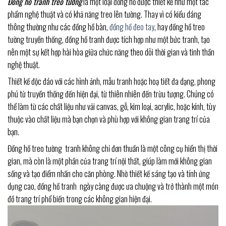
Đồng hồ tranh treo tường
là một loại đồng hồ được thiết kế như một tác
phẩm nghệ thuật và có khả năng treo lên tường. Thay vì có kiểu dáng
thông thường như các đồng hồ bàn,
đồng hồ đeo tay
, hay đồng hồ treo
tường truyền thống, đồng hồ tranh được tích hợp như một bức tranh, tạo
nên một sự kết hợp hài hòa giữa chức năng theo dõi thời gian và tinh thần
nghệ thuật.
Thiết kế độc đáo với các hình ảnh, mẫu tranh hoặc hoạ tiết đa dạng, phong
phú từ truyền thống đến hiện đại, từ thiên nhiên đến trừu tượng. Chúng có
thể làm từ các chất liệu như vải canvas, gỗ, kim loại, acrylic, hoặc kính, tùy
thuộc vào chất liệu mà bạn chọn và phù hợp với không gian trang trí của
bạn.
Đồng hồ treo tường tranh không chỉ đơn thuần là một công cụ hiển thị thời
gian, mà còn là một phần của trang trí nội thất, giúp làm mới không gian
sống và tạo điểm nhấn cho căn phòng. Nhờ thiết kế sáng tạo và tính ứng
dụng cao, đồng hồ tranh ngày càng được ưa chuộng và trở thành một món
đồ trang trí phổ biến trong các không gian hiện đại.