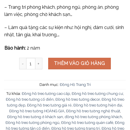
– Trang trí phòng khách, phòng ngủ, phòng ăn, phòng
làm việc, phòng chờ khách sạn…
– Làm quà tặng các sự kiện như: hội nghị, đám cưới, sinh
nhật, tân gia, khai trương,…
Bảo hành:
2 năm
Đồng hồ hiện đại ĐH-506 số lượng
THÊM VÀO GIỎ HÀNG
Danh mục:
Đồng Hồ Trang Trí
Từ khóa:
Đồng hồ treo tường cao cấp
,
Đồng hồ treo tường chung cư
,
Đồng hồ treo tường cổ điển
,
Đồng hồ treo tường decor
,
Đồng hồ treo
tường đẹp
,
Đồng hồ treo tường giá rẻ
,
Đồng hồ treo tường hiện đại
,
Đồng hồ treo tường HOÀNG GIA
,
Đồng hồ treo tường nghệ thuật
,
Đồng hồ treo tường ở khách sạn
,
đồng hồ treo tường phòng khách
,
Đồng hồ treo tường phòng ngủ
,
Đồng hồ treo tường quán café
,
Đồng
hồ treo tường tân cổ điển
,
Đồng hồ treo tường trang trí
,
Đồng hồ treo