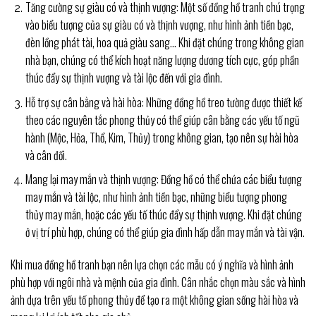
Tăng cường sự giàu có và thịnh vượng: Một số đồng hồ tranh chú trọng
vào biểu tượng của sự giàu có và thịnh vượng, như hình ảnh tiền bạc,
đèn lồng phát tài, hoa quả giàu sang… Khi đặt chúng trong không gian
nhà bạn, chúng có thể kích hoạt năng lượng dương tích cực, góp phần
thúc đẩy sự thịnh vượng và tài lộc đến với gia đình.
Hỗ trợ sự cân bằng và hài hòa: Những đồng hồ treo tường được thiết kế
theo các nguyên tắc phong thủy có thể giúp cân bằng các yếu tố ngũ
hành (Mộc, Hỏa, Thổ, Kim, Thủy) trong không gian, tạo nên sự hài hòa
và cân đối.
Mang lại may mắn và thịnh vượng: Đồng hồ có thể chứa các biểu tượng
may mắn và tài lộc, như hình ảnh tiền bạc, những biểu tượng phong
thủy may mắn, hoặc các yếu tố thúc đẩy sự thịnh vượng. Khi đặt chúng
ở vị trí phù hợp, chúng có thể giúp gia đình hấp dẫn may mắn và tài vận.
Khi mua đồng hồ tranh bạn nên lựa chọn các mẫu có ý nghĩa và hình ảnh
phù hợp với ngôi nhà và mệnh của gia đình. Cân nhắc chọn màu sắc và hình
ảnh dựa trên yếu tố phong thủy để tạo ra một không gian sống hài hòa và