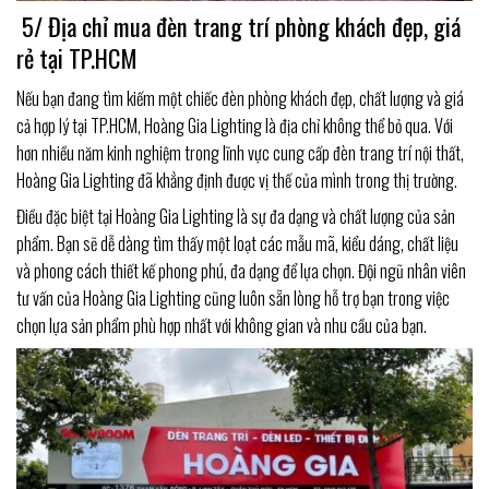
5/ Địa chỉ mua đèn trang trí phòng khách đẹp, giá
rẻ tại TP.HCM
Nếu bạn đang tìm kiếm một chiếc đèn phòng khách đẹp, chất lượng và giá
cả hợp lý tại TP.HCM, Hoàng Gia Lighting là địa chỉ không thể bỏ qua. Với
hơn nhiều năm kinh nghiệm trong lĩnh vực cung cấp đèn trang trí nội thất,
Hoàng Gia Lighting đã khẳng định được vị thế của mình trong thị trường.
Điều đặc biệt tại Hoàng Gia Lighting là sự đa dạng và chất lượng của sản
phẩm. Bạn sẽ dễ dàng tìm thấy một loạt các mẫu mã, kiểu dáng, chất liệu
và phong cách thiết kế phong phú, đa dạng để lựa chọn. Đội ngũ nhân viên
tư vấn của Hoàng Gia Lighting cũng luôn sẵn lòng hỗ trợ bạn trong việc
chọn lựa sản phẩm phù hợp nhất với không gian và nhu cầu của bạn.