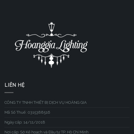
LIÊN HỆ
CÔNG TY TNHH THIẾT BỊ DỊCH VỤ HOÀNG GIA
Mã Số Thuế: 0315388516
Ngày cấp: 14/11/2018
Nơi cấp: Sở Kế hoạch và Đầu tư TP. Hồ Chí Minh