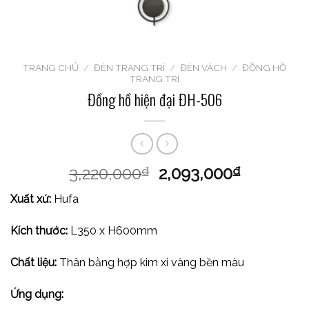
TRANG CHỦ
/
ĐÈN TRANG TRÍ
/
ĐÈN VÁCH
/
ĐỒNG HỒ
TRANG TRÍ
Đồng hồ hiện đại ĐH-506
3,220,000
2,093,000
₫
₫
Xuất xứ:
Hufa
Kích thước:
L350 x H600mm
Chất liệu:
Thân bằng hợp kim xi vàng bền màu
Ứng dụng: