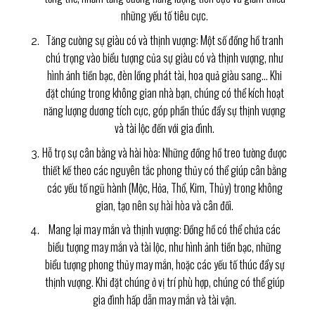
những yếu tố tiêu cực.
Tăng cường sự giàu có và thịnh vượng: Một số đồng hồ tranh
chú trọng vào biểu tượng của sự giàu có và thịnh vượng, như
hình ảnh tiền bạc, đèn lồng phát tài, hoa quả giàu sang… Khi
đặt chúng trong không gian nhà bạn, chúng có thể kích hoạt
năng lượng dương tích cực, góp phần thúc đẩy sự thịnh vượng
và tài lộc đến với gia đình.
Hỗ trợ sự cân bằng và hài hòa: Những đồng hồ treo tường được
thiết kế theo các nguyên tắc phong thủy có thể giúp cân bằng
các yếu tố ngũ hành (Mộc, Hỏa, Thổ, Kim, Thủy) trong không
gian, tạo nên sự hài hòa và cân đối.
Mang lại may mắn và thịnh vượng: Đồng hồ có thể chứa các
biểu tượng may mắn và tài lộc, như hình ảnh tiền bạc, những
biểu tượng phong thủy may mắn, hoặc các yếu tố thúc đẩy sự
thịnh vượng. Khi đặt chúng ở vị trí phù hợp, chúng có thể giúp
gia đình hấp dẫn may mắn và tài vận.