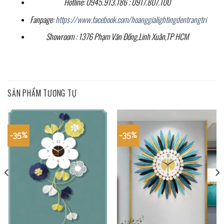
Hotline: 0945.913.186 ; 0917.807.100
Fanpage:
https://www.facebook.com/hoanggialightingdentrangtri
Showroom : 1376 Phạm Văn Đồng,Linh Xuân,TP HCM
SẢN PHẨM TƯƠNG TỰ
-35%
-35%