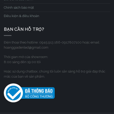
Chính sách bảo mật
Điều kiện & điều khoản
BẠN CẦN HỖ TRỢ?
Điện thoại theo hotline: 0945.913.186-0917807100 hoặc email:
hoanggiadenled@gmail.com
Thời gian mở cửa showroom:
8:00 sáng đến 19:00 tối
Hoặc sử dụng chatbox, chúng tôi luôn sẳn sàng hỗ trợ giải đáp thắc
mắc của bạn về sản phẩm.