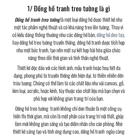
1/ Đồng hồ tranh treo tường là gì
Đồng hồ tranh treo tường
là một loại đồng hồ được thiết kế như
một tác phẩm nghệ thuật và có khả năng treo lên tường. Thay vì
có kiểu dáng thông thường như các đồng hồ bàn,
đồng hồ đeo tay
,
hay đồng hồ treo tường truyền thống, đồng hồ tranh được tích hợp
như một bức tranh, tạo nên một sự kết hợp hài hòa giữa chức
năng theo dõi thời gian và tinh thần nghệ thuật.
Thiết kế độc đáo với các hình ảnh, mẫu tranh hoặc hoạ tiết đa
dạng, phong phú từ truyền thống đến hiện đại, từ thiên nhiên đến
trừu tượng. Chúng có thể làm từ các chất liệu như vải canvas, gỗ,
kim loại, acrylic, hoặc kính, tùy thuộc vào chất liệu mà bạn chọn và
phù hợp với không gian trang trí của bạn.
Đồng hồ treo tường tranh không chỉ đơn thuần là một công cụ
hiển thị thời gian, mà còn là một phần của trang trí nội thất, giúp
làm mới không gian sống và tạo điểm nhấn cho căn phòng. Nhờ
thiết kế sáng tạo và tính ứng dụng cao, đồng hồ tranh ngày càng