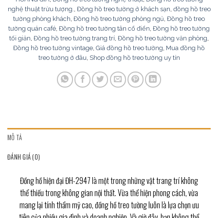
nghệ thuật trừu tượng.
,
Đồng hồ treo tường ở khách sạn
,
đồng hồ treo
tường phòng khách
,
Đồng hồ treo tường phòng ngủ
,
Đồng hồ treo
tường quán café
,
Đồng hồ treo tường tân cổ điển
,
Đồng hồ treo tường
tối giản
,
Đồng hồ treo tường trang trí
,
Đồng hồ treo tường văn phòng
,
Đồng hồ treo tường vintage
,
Giá đồng hồ treo tường
,
Mua đồng hồ
treo tường ở đâu
,
Shop đồng hồ treo tường uy tín
MÔ TẢ
ĐÁNH GIÁ (0)
Đồng hồ hiện đại ĐH-2947 là một trong những vật trang trí không
thể thiếu trong không gian nội thất. Vừa thể hiện phong cách, vừa
mang lại tính thẩm mỹ cao, đồng hồ treo tường luôn là lựa chọn ưu
tiên của nhiều gia đình và doanh nghiệp. Và giờ đây, bạn không thể