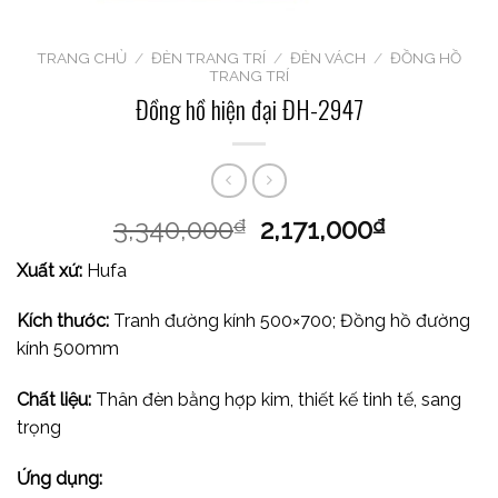
TRANG CHỦ
/
ĐÈN TRANG TRÍ
/
ĐÈN VÁCH
/
ĐỒNG HỒ
TRANG TRÍ
Đồng hồ hiện đại ĐH-2947
3,340,000
2,171,000
₫
₫
Xuất xứ:
Hufa
Kích thước:
Tranh đường kính 500×700; Đồng hồ đường
kính 500mm
Chất liệu:
Thân đèn bằng hợp kim, thiết kế tinh tế, sang
trọng
Ứng dụng: