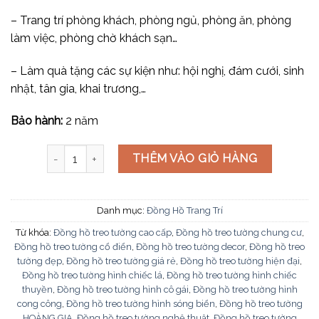
– Trang trí phòng khách, phòng ngủ, phòng ăn, phòng
làm việc, phòng chờ khách sạn…
– Làm quà tặng các sự kiện như: hội nghị, đám cưới, sinh
nhật, tân gia, khai trương,…
Bảo hành:
2 năm
Đồng hồ hiện đại ĐH-2947 số lượng
THÊM VÀO GIỎ HÀNG
Danh mục:
Đồng Hồ Trang Trí
Từ khóa:
Đồng hồ treo tường cao cấp
,
Đồng hồ treo tường chung cư
,
Đồng hồ treo tường cổ điển
,
Đồng hồ treo tường decor
,
Đồng hồ treo
tường đẹp
,
Đồng hồ treo tường giá rẻ
,
Đồng hồ treo tường hiện đại
,
Đồng hồ treo tường hình chiếc lá
,
Đồng hồ treo tường hình chiếc
thuyền
,
Đồng hồ treo tường hình cô gái
,
Đồng hồ treo tường hình
cong công
,
Đồng hồ treo tường hình sóng biển
,
Đồng hồ treo tường
HOÀNG GIA
,
Đồng hồ treo tường nghệ thuật
,
Đồng hồ treo tường