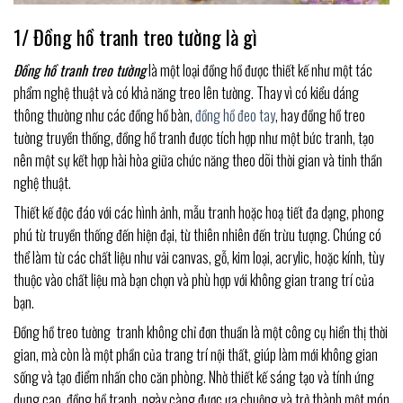
1/ Đồng hồ tranh treo tường là gì
Đồng hồ tranh treo tường
là một loại đồng hồ được thiết kế như một tác
phẩm nghệ thuật và có khả năng treo lên tường. Thay vì có kiểu dáng
thông thường như các đồng hồ bàn,
đồng hồ đeo tay
, hay đồng hồ treo
tường truyền thống, đồng hồ tranh được tích hợp như một bức tranh, tạo
nên một sự kết hợp hài hòa giữa chức năng theo dõi thời gian và tinh thần
nghệ thuật.
Thiết kế độc đáo với các hình ảnh, mẫu tranh hoặc hoạ tiết đa dạng, phong
phú từ truyền thống đến hiện đại, từ thiên nhiên đến trừu tượng. Chúng có
thể làm từ các chất liệu như vải canvas, gỗ, kim loại, acrylic, hoặc kính, tùy
thuộc vào chất liệu mà bạn chọn và phù hợp với không gian trang trí của
bạn.
Đồng hồ treo tường tranh không chỉ đơn thuần là một công cụ hiển thị thời
gian, mà còn là một phần của trang trí nội thất, giúp làm mới không gian
sống và tạo điểm nhấn cho căn phòng. Nhờ thiết kế sáng tạo và tính ứng
dụng cao, đồng hồ tranh ngày càng được ưa chuộng và trở thành một món