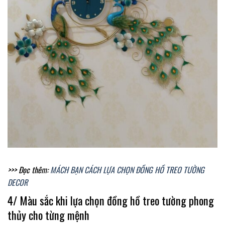
>>> Đọc thêm:
MÁCH BẠN CÁCH LỰA CHỌN ĐỒNG HỒ TREO TƯỜNG
DECOR
4/ Màu sắc khi lựa chọn đồng hồ treo tường phong
thủy cho từng mệnh