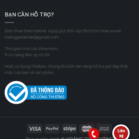
BẠN CẦN HỖ TRỢ?
Điện thoại theo hotline: 0945.913.186-0917807100 hoặc email:
hoanggiadenled@gmail.com
Thời gian mở cửa showroom:
8:00 sáng đến 19:00 tối
Hoặc sử dụng chatbox, chúng tôi luôn sẳn sàng hỗ trợ giải đáp thắc
mắc của bạn về sản phẩm.