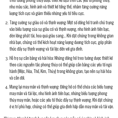
treo tường phong thủy được thiết kế dựa trên các yếu tố phong thủy,
như màu sắc, hình ảnh và thiết kế tổng thể, nhằm tăng cường năng
lượng tích cực và giảm thiểu những yếu tố tiêu cực.
Tăng cường sự giàu có và thịnh vượng: Một số đồng hồ tranh chú trọng
vào biểu tượng của sự giàu có và thịnh vượng, như hình ảnh tiền bạc,
đèn lồng phát tài, hoa quả giàu sang… Khi đặt chúng trong không gian
nhà bạn, chúng có thể kích hoạt năng lượng dương tích cực, góp phần
thúc đẩy sự thịnh vượng và tài lộc đến với gia đình.
Hỗ trợ sự cân bằng và hài hòa: Những đồng hồ treo tường được thiết kế
theo các nguyên tắc phong thủy có thể giúp cân bằng các yếu tố ngũ
hành (Mộc, Hỏa, Thổ, Kim, Thủy) trong không gian, tạo nên sự hài hòa
và cân đối.
Mang lại may mắn và thịnh vượng: Đồng hồ có thể chứa các biểu tượng
may mắn và tài lộc, như hình ảnh tiền bạc, những biểu tượng phong
thủy may mắn, hoặc các yếu tố thúc đẩy sự thịnh vượng. Khi đặt chúng
ở vị trí phù hợp, chúng có thể giúp gia đình hấp dẫn may mắn và tài vận.