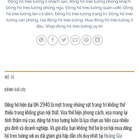
Đồng hồ treo tường ở khách sạn
,
đồng hồ treo tường phòng khách
,
Đồng hồ treo tường phòng ngủ
,
Đồng hồ treo tường quán café
,
Đồng
hồ treo tường tân cổ điển
,
Đồng hồ treo tường trang trí
,
Đồng hồ treo
tường văn phòng
,
Giá đồng hồ treo tường
,
Mua đồng hồ treo tường ở
đâu
,
Shop đồng hồ treo tường uy tín
MÔ TẢ
ĐÁNH GIÁ (0)
Đồng hồ hiện đại ĐH-2940 là một trong những vật trang trí không thể
thiếu trong không gian nội thất. Vừa thể hiện phong cách, vừa mang lại
tính thẩm mỹ cao, đồng hồ treo tường luôn là lựa chọn ưu tiên của nhiều
gia đình và doanh nghiệp. Và giờ đây, bạn không thể bỏ lỡ cơ hội mua đồng
hồ treo tường với ưu đãi giảm giá hấp dẫn chỉ duy nhất tại
Hoàng Gia