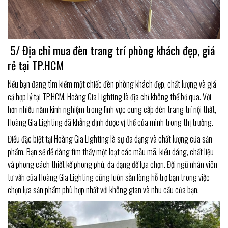
5/ Địa chỉ mua đèn trang trí phòng khách đẹp, giá
rẻ tại TP.HCM
Nếu bạn đang tìm kiếm một chiếc đèn phòng khách đẹp, chất lượng và giá
cả hợp lý tại TP.HCM, Hoàng Gia Lighting là địa chỉ không thể bỏ qua. Với
hơn nhiều năm kinh nghiệm trong lĩnh vực cung cấp đèn trang trí nội thất,
Hoàng Gia Lighting đã khẳng định được vị thế của mình trong thị trường.
Điều đặc biệt tại Hoàng Gia Lighting là sự đa dạng và chất lượng của sản
phẩm. Bạn sẽ dễ dàng tìm thấy một loạt các mẫu mã, kiểu dáng, chất liệu
và phong cách thiết kế phong phú, đa dạng để lựa chọn. Đội ngũ nhân viên
tư vấn của Hoàng Gia Lighting cũng luôn sẵn lòng hỗ trợ bạn trong việc
chọn lựa sản phẩm phù hợp nhất với không gian và nhu cầu của bạn.