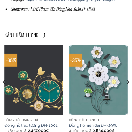
Showroom : 1376 Phạm Văn Đồng,Linh Xuân,TP HCM
SẢN PHẨM TƯƠNG TỰ
-35%
-35%
ĐỒNG HỒ TRANG TRÍ
ĐỒNG HỒ TRANG TRÍ
Đồng hồ treo tường ĐH-1001
Đồng hồ hiện đại ĐH-2956
3,780,000
₫
2,457,000
₫
4,360,000
₫
2,834,000
₫