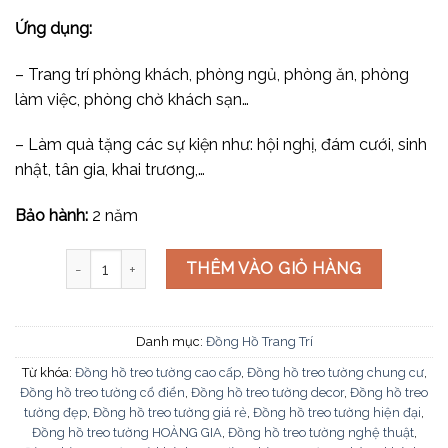
Ứng dụng:
– Trang trí phòng khách, phòng ngủ, phòng ăn, phòng
làm việc, phòng chờ khách sạn…
– Làm quà tặng các sự kiện như: hội nghị, đám cưới, sinh
nhật, tân gia, khai trương,…
Bảo hành:
2 năm
Đồng hồ hiện đại ĐH-2940 số lượng
THÊM VÀO GIỎ HÀNG
Danh mục:
Đồng Hồ Trang Trí
Từ khóa:
Đồng hồ treo tường cao cấp
,
Đồng hồ treo tường chung cư
,
Đồng hồ treo tường cổ điển
,
Đồng hồ treo tường decor
,
Đồng hồ treo
tường đẹp
,
Đồng hồ treo tường giá rẻ
,
Đồng hồ treo tường hiện đại
,
Đồng hồ treo tường HOÀNG GIA
,
Đồng hồ treo tường nghệ thuật
,