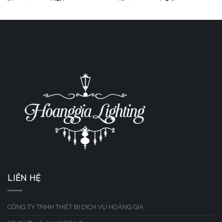
LIÊN HỆ
CÔNG TY TNHH THIẾT BỊ DỊCH VỤ HOÀNG GIA