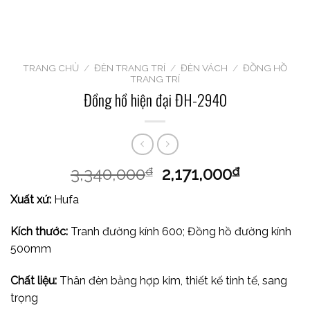
TRANG CHỦ
/
ĐÈN TRANG TRÍ
/
ĐÈN VÁCH
/
ĐỒNG HỒ
TRANG TRÍ
Đồng hồ hiện đại ĐH-2940
3,340,000
2,171,000
₫
₫
Xuất xứ:
Hufa
Kích thước:
Tranh đường kính 600; Đồng hồ đường kính
500mm
Chất liệu:
Thân đèn bằng hợp kim, thiết kế tinh tế, sang
trọng