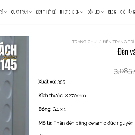
RÍ
QUẠT TRẦN
ĐÈN THIẾT KẾ
THIẾT BỊ ĐIỆN
ĐÈN LED
BLOG
GIỎ HÀNG
TRANG CHỦ
/
ĐÈN TRANG TRÍ
Đèn v
3,085
Xuất xứ:
355
Kích thước:
Ø270mm
Bóng:
G4 x 1
Mô tả:
Thân đèn bằng ceramic đúc nguyên k