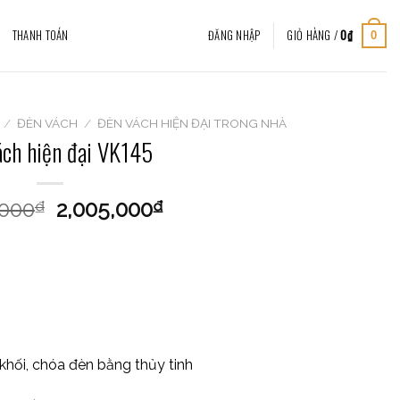
THANH TOÁN
ĐĂNG NHẬP
GIỎ HÀNG /
0
₫
0
/
ĐÈN VÁCH
/
ĐÈN VÁCH HIỆN ĐẠI TRONG NHÀ
ách hiện đại VK145
,000
2,005,000
₫
₫
hối, chóa đèn bằng thủy tinh