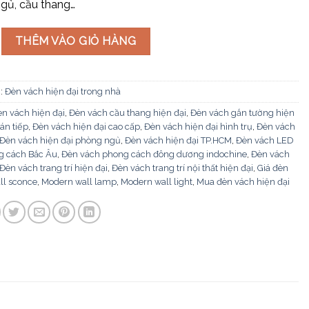
gủ, cầu thang…
ại VK145 số lượng
THÊM VÀO GIỎ HÀNG
:
Đèn vách hiện đại trong nhà
n vách hiện đại
,
Đèn vách cầu thang hiện đại
,
Đèn vách gắn tường hiện
án tiếp
,
Đèn vách hiện đại cao cấp
,
Đèn vách hiện đại hình trụ
,
Đèn vách
Đèn vách hiện đại phòng ngủ
,
Đèn vách hiện đại TP.HCM
,
Đèn vách LED
g cách Bắc Âu
,
Đèn vách phong cách đông dương indochine
,
Đèn vách
Đèn vách trang trí hiện đại
,
Đèn vách trang trí nội thất hiện đại
,
Giá đèn
ll sconce
,
Modern wall lamp
,
Modern wall light
,
Mua đèn vách hiện đại