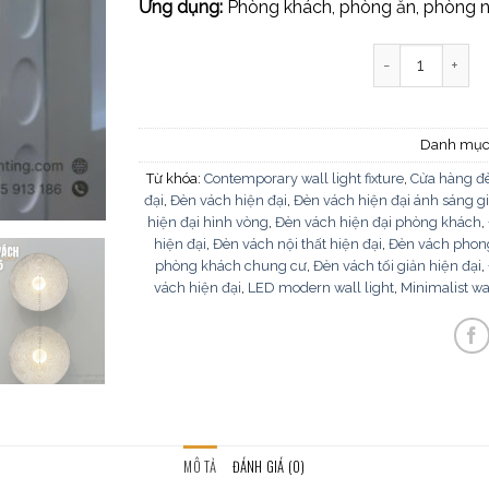
Ứng dụng:
Phòng khách, phòng ăn, phòng n
Đèn vách hiện đ
Danh mục
Từ khóa:
Contemporary wall light fixture
,
Cửa hàng đè
đại
,
Đèn vách hiện đại
,
Đèn vách hiện đại ánh sáng gi
hiện đại hình vòng
,
Đèn vách hiện đại phòng khách
,
hiện đại
,
Đèn vách nội thất hiện đại
,
Đèn vách phon
phòng khách chung cư
,
Đèn vách tối giản hiện đại
,
vách hiện đại
,
LED modern wall light
,
Minimalist wa
MÔ TẢ
ĐÁNH GIÁ (0)