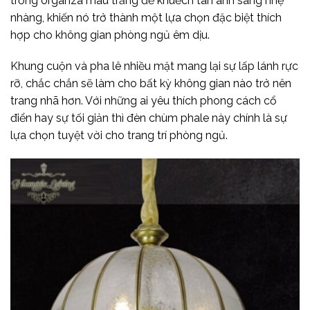
trống organza màu trắng để khuếch tán ánh sáng nhẹ
nhàng, khiến nó trở thành một lựa chọn đặc biệt thích
hợp cho không gian phòng ngủ êm dịu.
Khung cuộn và pha lê nhiều mặt mang lại sự lấp lánh rực
rỡ, chắc chắn sẽ làm cho bất kỳ không gian nào trở nên
trang nhã hơn. Với những ai yêu thích phong cách cổ
điển hay sự tối giản thì đèn chùm phale này chính là sự
lựa chọn tuyệt vời cho trang trí phòng ngủ.