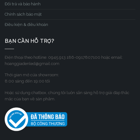
Đổi trả và bảo hành
Chính sách bảo mật
Điều kiện & điều khoản
BẠN CẦN HỖ TRỢ?
Điện thoại theo hotline: 0945.913.186-0917807100 hoặc email:
hoanggiadenled@gmail.com
Thời gian mở cửa showroom:
8:00 sáng đến 19:00 tối
Hoặc sử dụng chatbox, chúng tôi luôn sẳn sàng hỗ trợ giải đáp thắc
mắc của bạn về sản phẩm.