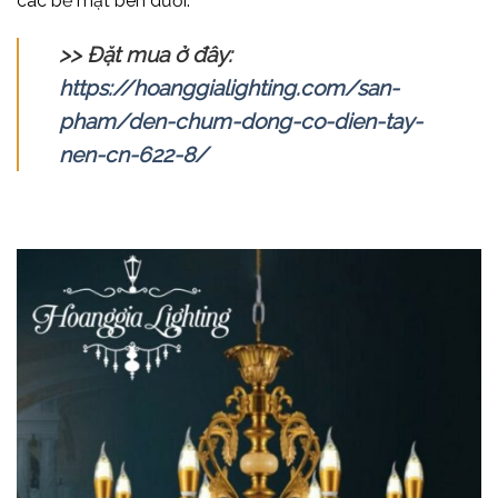
các bề mặt bên dưới.
>> Đặt mua ở đây:
https://hoanggialighting.com/san-
pham/den-chum-dong-co-dien-tay-
nen-cn-622-8/