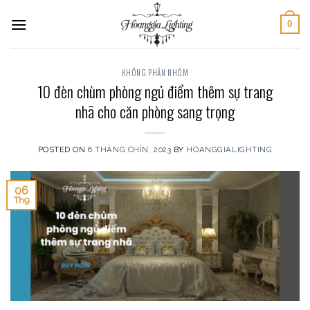
Skip
0
to
content
KHÔNG PHÂN NHÓM
10 đèn chùm phòng ngủ điểm thêm sự trang
nhã cho căn phòng sang trọng
POSTED ON
6 THÁNG CHÍN, 2023
BY
HOANGGIALIGHTING
06
Th9