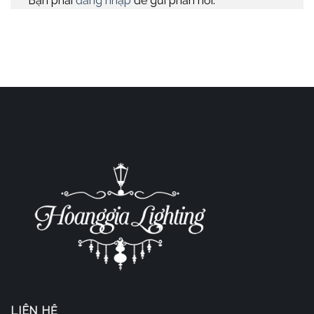
Bạn phải
đăng nhập
để gửi phản hồi.
LIÊN HỆ