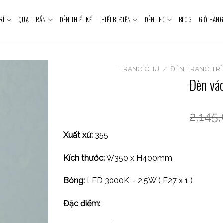
RÍ
QUẠT TRẦN
ĐÈN THIẾT KẾ
THIẾT BỊ ĐIỆN
ĐÈN LED
BLOG
GIỎ HÀNG
TRANG CHỦ
/
ĐÈN TRANG TRÍ
Đèn vá
2,145
Xuất xứ:
355
Kích thước:
W350 x H400mm
Bóng:
LED 3000K – 2.5W ( E27 x 1 )
Đặc điểm: