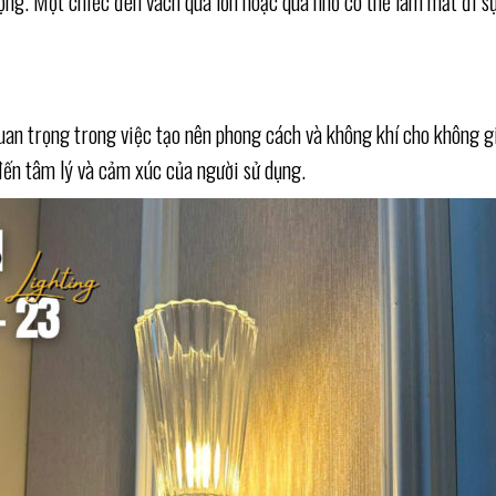
trọng. Một chiếc đèn vách quá lớn hoặc quá nhỏ có thể làm mất đi 
uan trọng trong việc tạo nên phong cách và không khí cho không gi
ến tâm lý và cảm xúc của người sử dụng.