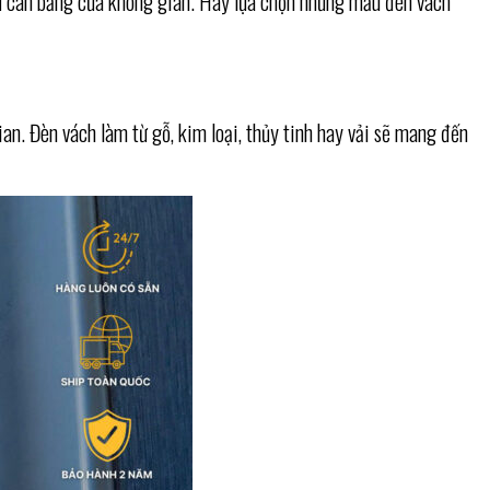
sự cân bằng của không gian. Hãy lựa chọn những mẫu đèn vách
an. Đèn vách làm từ gỗ, kim loại, thủy tinh hay vải sẽ mang đến