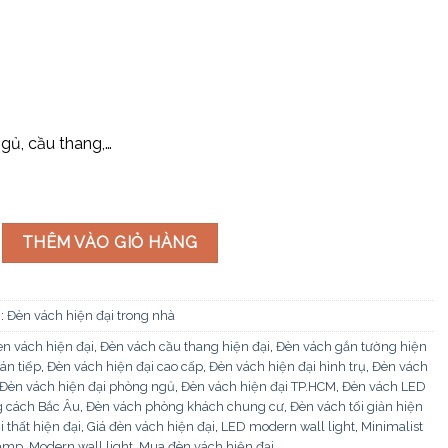
gủ, cầu thang,…
đại VDN506 số lượng
THÊM VÀO GIỎ HÀNG
:
Đèn vách hiện đại trong nhà
n vách hiện đại
,
Đèn vách cầu thang hiện đại
,
Đèn vách gắn tường hiện
án tiếp
,
Đèn vách hiện đại cao cấp
,
Đèn vách hiện đại hình trụ
,
Đèn vách
Đèn vách hiện đại phòng ngủ
,
Đèn vách hiện đại TP.HCM
,
Đèn vách LED
 cách Bắc Âu
,
Đèn vách phòng khách chung cư
,
Đèn vách tối giản hiện
i thất hiện đại
,
Giá đèn vách hiện đại
,
LED modern wall light
,
Minimalist
lamp
,
Modern wall light
,
Mua đèn vách hiện đại