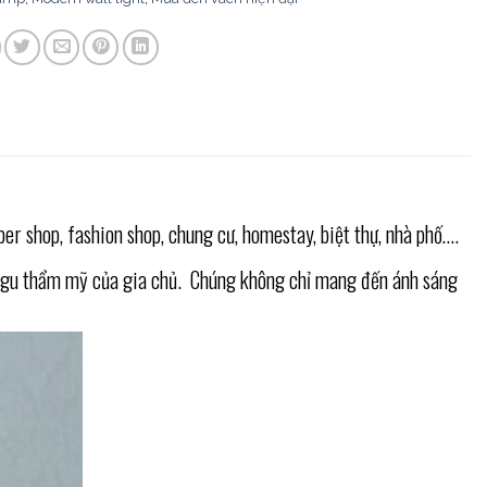
r shop, fashion shop, chung cư, homestay, biệt thự, nhà phố….
và gu thẩm mỹ của gia chủ. Chúng không chỉ mang đến ánh sáng