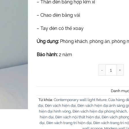
– Thân đèn bằng hợp kim xi
– Chao đèn bằng vải
– Tay đèn có thể xoay
Ứng dụng:
Phòng khách, phòng ăn, phòng n
Bảo hành:
2 năm
Đèn vách hiện 
Danh mục
Từ khóa:
Contemporary wall light fixture
,
Cửa hàng đè
đại
,
Đèn vách hiện đại
,
Đèn vách hiện đại ánh sáng gi
hiện đại hình vòng
,
Đèn vách hiện đại phòng khách
,
hiện đại
,
Đèn vách nội thất hiện đại
,
Đèn vách phong
đại
,
Đèn vách trang trí hiện đại
,
Đèn vách trang trí nộ
wall sconce
,
Modern wall 