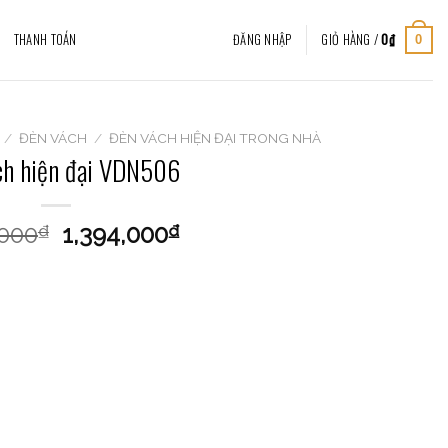
THANH TOÁN
ĐĂNG NHẬP
GIỎ HÀNG /
0
₫
0
/
ĐÈN VÁCH
/
ĐÈN VÁCH HIỆN ĐẠI TRONG NHÀ
ch hiện đại VDN506
,000
1,394,000
₫
₫