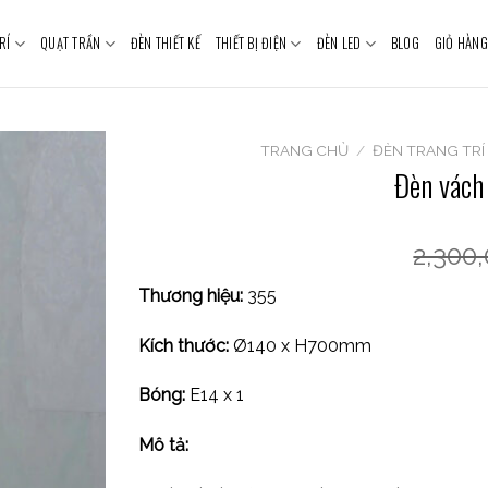
RÍ
QUẠT TRẦN
ĐÈN THIẾT KẾ
THIẾT BỊ ĐIỆN
ĐÈN LED
BLOG
GIỎ HÀNG
TRANG CHỦ
/
ĐÈN TRANG TRÍ
Đèn vách
2,300
Thương hiệu:
355
Kích thước:
Ø140 x H700mm
Bóng:
E14 x 1
Mô tả: