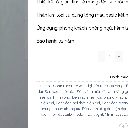
Thiết kế tối giản, tinh tế mang đến sự mộc 
Thân kim loại sử dụng tông màu basic kết h
Ứng dụng:
phòng khách, phòng ngủ, hành la
Bảo hành:
02 năm
Đèn vách hiện 
Danh mục
Từ khóa:
Contemporary wall light fixture
,
Cửa hàng đè
đại
,
Đèn vách hiện đại
,
Đèn vách hiện đại ánh sáng gi
hiện đại hình vòng
,
Đèn vách hiện đại phòng khách
,
hiện đại
,
Đèn vách nội thất hiện đại
,
Đèn vách phon
phòng khách chung cư
,
Đèn vách tối giản hiện đại
,
vách hiện đại
,
LED modern wall light
,
Minimalist wa