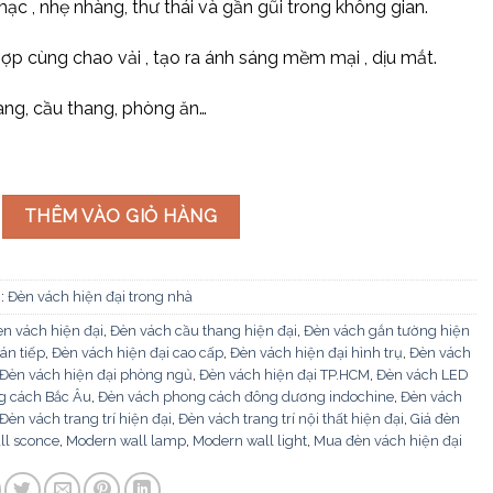
mạc , nhẹ nhàng, thư thái và gần gũi trong không gian.
ợp cùng chao vải , tạo ra ánh sáng mềm mại , dịu mắt.
ng, cầu thang, phòng ăn…
đại VK204 Vàng số lượng
THÊM VÀO GIỎ HÀNG
:
Đèn vách hiện đại trong nhà
n vách hiện đại
,
Đèn vách cầu thang hiện đại
,
Đèn vách gắn tường hiện
án tiếp
,
Đèn vách hiện đại cao cấp
,
Đèn vách hiện đại hình trụ
,
Đèn vách
Đèn vách hiện đại phòng ngủ
,
Đèn vách hiện đại TP.HCM
,
Đèn vách LED
g cách Bắc Âu
,
Đèn vách phong cách đông dương indochine
,
Đèn vách
Đèn vách trang trí hiện đại
,
Đèn vách trang trí nội thất hiện đại
,
Giá đèn
ll sconce
,
Modern wall lamp
,
Modern wall light
,
Mua đèn vách hiện đại