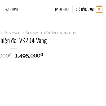
THANH TOÁN
ĐĂNG NHẬP
GIỎ HÀNG /
0
₫
0
/
ĐÈN VÁCH
/
ĐÈN VÁCH HIỆN ĐẠI TRONG NHÀ
 hiện đại VK204 Vàng
,000
1,495,000
₫
₫