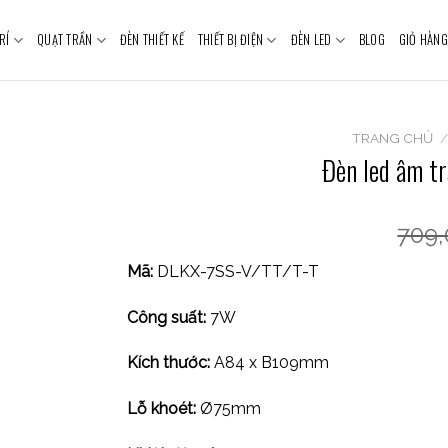
RÍ
QUẠT TRẦN
ĐÈN THIẾT KẾ
THIẾT BỊ ĐIỆN
ĐÈN LED
BLOG
GIỎ HÀNG
TRANG CHỦ
Đèn led âm t
709
Mã:
DLKX-7SS-V/TT/T-T
Công suất:
7W
Kích thước:
A84 x B109mm
Lỗ khoét:
Ø75mm