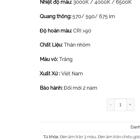
Nhiệt độ màu:
3000K / 4000K / 6500K
Quang thông:
570/ 590/ 675 lm
Độ hoàn màu:
CRI >90
Chất Liệu:
Thân nhôm
Màu vỏ:
Trắng
Xuất Xứ :
Việt Nam
Bảo hành:
Đổi mới 2 năm
Đèn led âm trầ
Dan
Từ khóa:
Đèn âm trần 3 màu
,
Đèn âm trần chiếu gó