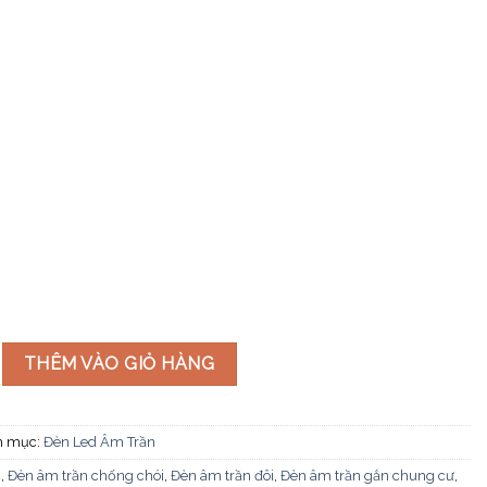
n kéo xoay 7W OBSIDIAN số lượng
THÊM VÀO GIỎ HÀNG
h mục:
Đèn Led Âm Trần
c
,
Đèn âm trần chống chói
,
Đèn âm trần đôi
,
Đèn âm trần gắn chung cư
,