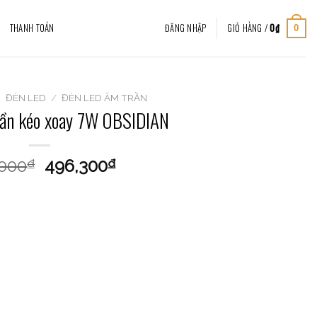
THANH TOÁN
ĐĂNG NHẬP
GIỎ HÀNG /
0
₫
0
/
ĐÈN LED
/
ĐÈN LED ÂM TRẦN
rần kéo xoay 7W OBSIDIAN
,000
496,300
₫
₫