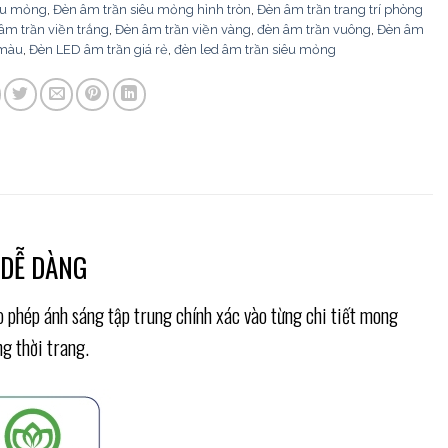
iêu mỏng
,
Đèn âm trần siêu mỏng hình tròn
,
Đèn âm trần trang trí phòng
âm trần viền trắng
,
Đèn âm trần viền vàng
,
đèn âm trần vuông
,
Đèn âm
 màu
,
Đèn LED âm trần giá rẻ
,
đèn led âm trần siêu mỏng
 DỄ DÀNG
o phép ánh sáng tập trung chính xác vào từng chi tiết mong
g thời trang.