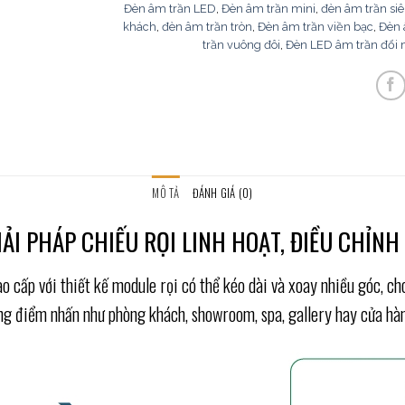
Đèn âm trần LED
,
Đèn âm trần mini
,
đèn âm trần s
khách
,
đèn âm trần tròn
,
Đèn âm trần viền bạc
,
Đèn 
trần vuông đôi
,
Đèn LED âm trần đổi
MÔ TẢ
ĐÁNH GIÁ (0)
IẢI PHÁP CHIẾU RỌI LINH HOẠT, ĐIỀU CHỈNH
cấp với thiết kế module rọi có thể kéo dài và xoay nhiều góc, ch
ng điểm nhấn như phòng khách, showroom, spa, gallery hay cửa hàn