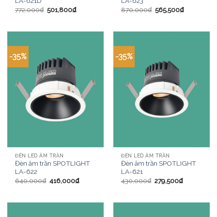
LA-621D
LA-623
772,000
₫
501,800
₫
870,000
₫
565,500
₫
-35%
-35%
ĐÈN LED ÂM TRẦN
ĐÈN LED ÂM TRẦN
Đèn âm trần SPOTLIGHT
Đèn âm trần SPOTLIGHT
LA-622
LA-621
640,000
₫
416,000
₫
430,000
₫
279,500
₫