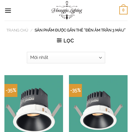
Skip
0
to
content
TRANG CHỦ
/
SẢN PHẨM ĐƯỢC GẮN THẺ “ĐÈN ÂM TRẦN 3 MÀU”
LỌC
-35%
-35%