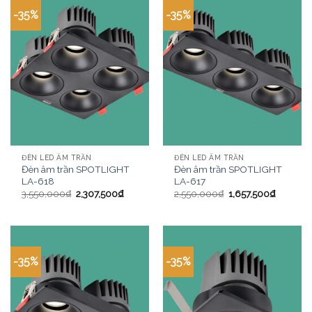
-35%
-35%
ĐÈN LED ÂM TRẦN
ĐÈN LED ÂM TRẦN
Đèn âm trần SPOTLIGHT
Đèn âm trần SPOTLIGHT
LA-618
LA-617
3,550,000
₫
2,307,500
₫
2,550,000
₫
1,657,500
₫
-35%
-35%