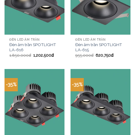
ĐÈN LED ÂM TRẦN
ĐÈN LED ÂM TRẦN
Đèn âm trần SPOTLIGHT
Đèn âm trần SPOTLIGHT
LA-616
LA-615
1,850,000
₫
1,202,500
₫
955,000
₫
620,750
₫
-35%
-35%