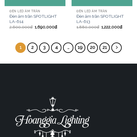
ĐÈN LED ÂM TRẦN
ĐÈN LED ÂM TRẦN
Đèn âm trần SPOTLIGHT
Đèn âm trần SPOTLIGHT
LA-614
LA-613
2,600,000
₫
1,690,000
₫
1,880,000
₫
1,222,000
₫
1
2
3
4
…
19
20
21