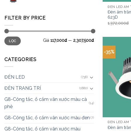
ĐÈN LED ÂM
Đèn âm trầ
623D
FILTER BY PRICE
1,372,000
₫
Giá
117,000₫
—
2,307,500₫
LỌC
-35%
CATEGORIES
ĐÈN LED
(736)
ĐÈN TRANG TRÍ
(1880)
G8-Công tắc, ổ cắm vân xước màu cà
(14)
phê
G8-Công tắc, ổ cắm vân xước màu đen
(7)
ĐÈN LED ÂM
Đèn âm trầ
G8-Công tắc, ổ cắm vân xước màu