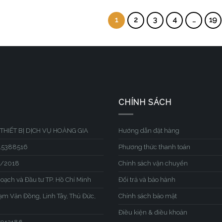
1
2
3
4
…
19
CHÍNH SÁCH
THIẾT BỊ DỊCH VỤ HOÀNG GIA
Hướng dẫn đặt hàng
315388516
Phương thức thanh toán
1/2018
Chính sách vận chuyển
hoạch và Đầu tư TP. Hồ Chí Minh
Đổi trả và bảo hành
hạm Văn Đồng, Linh Tây, Thủ Đức,
Chính sách bảo mật
Điều kiện & điều khoản