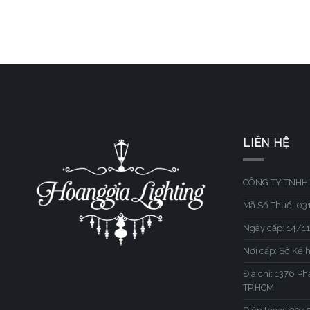
LIÊN HỆ
CÔNG TY TNHH 
Mã Số Thuế: 0
Ngày cấp: 14/1
Nơi cấp: Sở Kế 
Địa chỉ: 1376 P
TP.HCM