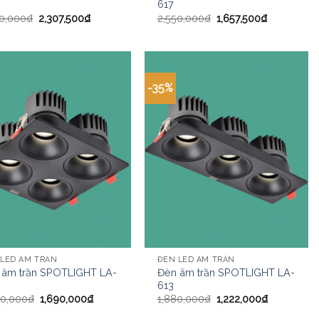
617
50,000
₫
2,307,500
₫
2,550,000
₫
1,657,500
₫
-35%
 LED ÂM TRẦN
ĐÈN LED ÂM TRẦN
 âm trần SPOTLIGHT LA-
Đèn âm trần SPOTLIGHT LA-
613
00,000
₫
1,690,000
₫
1,880,000
₫
1,222,000
₫