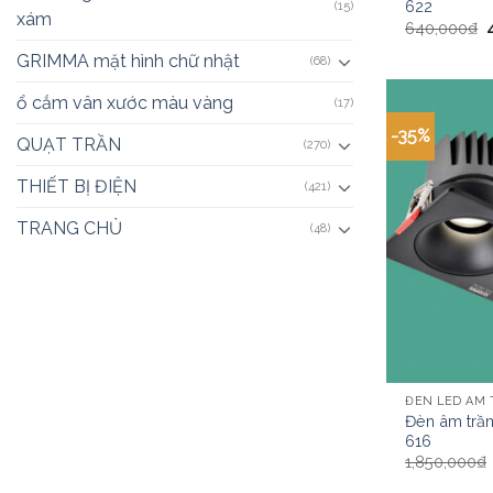
622
(15)
xám
640,000
₫
GRIMMA mặt hình chữ nhật
(68)
ổ cắm vân xước màu vàng
(17)
-35%
QUẠT TRẦN
(270)
THIẾT BỊ ĐIỆN
(421)
TRANG CHỦ
(48)
ĐÈN LED ÂM
Đèn âm trầ
616
1,850,000
₫