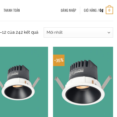
THANH TOÁN
ĐĂNG NHẬP
GIỎ HÀNG /
0
₫
0
1–12 của 242 kết quả
-35%