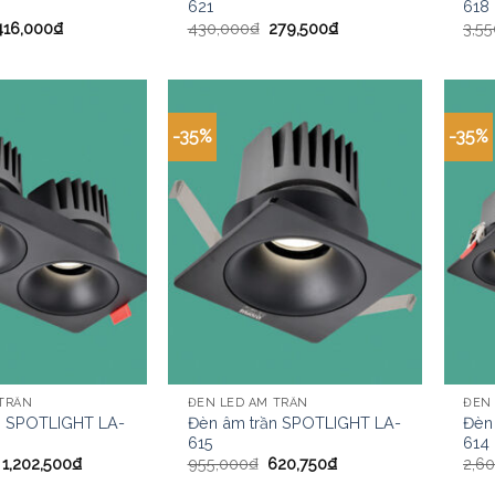
621
618
416,000
₫
430,000
₫
279,500
₫
3,5
-35%
-35%
 TRẦN
ĐÈN LED ÂM TRẦN
ĐÈN
n SPOTLIGHT LA-
Đèn âm trần SPOTLIGHT LA-
Đèn
615
614
1,202,500
₫
955,000
₫
620,750
₫
2,6