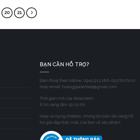
20
21
BẠN CẦN HỖ TRỢ?
Điện thoại theo hotline: 0945.913.186-0917807100
hoặc email: hoanggiadenled@gmail.com
Thời gian mở cửa showroom:
8:00 sáng đến 19:00 tối
Hoặc sử dụng chatbox, chúng tôi luôn sẳn sàng hỗ
trợ giải đáp thắc mắc của bạn về sản phẩm.