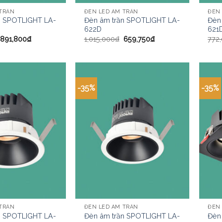
 TRẦN
ĐÈN LED ÂM TRẦN
ĐÈN
n SPOTLIGHT LA-
Đèn âm trần SPOTLIGHT LA-
Đèn
622D
621
891,800
₫
1,015,000
₫
659,750
₫
772
-35%
-35%
 TRẦN
ĐÈN LED ÂM TRẦN
ĐÈN
n SPOTLIGHT LA-
Đèn âm trần SPOTLIGHT LA-
Đèn