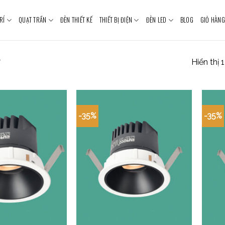
RÍ
QUẠT TRẦN
ĐÈN THIẾT KẾ
THIẾT BỊ ĐIỆN
ĐÈN LED
BLOG
GIỎ HÀNG
Hiển thị 
”
-35%
-35%