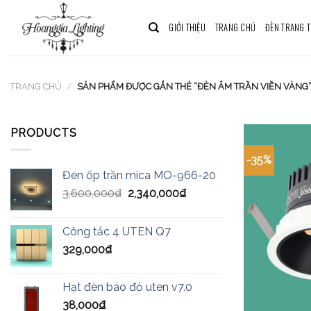
Skip
to
GIỚI THIỆU
TRANG CHỦ
ĐÈN TRANG T
content
TRANG CHỦ
/
SẢN PHẨM ĐƯỢC GẮN THẺ “ĐÈN ÂM TRẦN VIỀN VÀNG
PRODUCTS
-35%
Đèn ốp trần mica MO-966-20
3,600,000
₫
2,340,000
₫
Công tắc 4 UTEN Q7
329,000
₫
Hạt đèn báo đỏ uten v7.0
38,000
₫