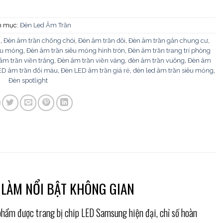
h mục:
Đèn Led Âm Trần
c
,
Đèn âm trần chống chói
,
Đèn âm trần đôi
,
Đèn âm trần gắn chung cư
,
iêu mỏng
,
Đèn âm trần siêu mỏng hình tròn
,
Đèn âm trần trang trí phòng
âm trần viền trắng
,
Đèn âm trần viền vàng
,
đèn âm trần vuông
,
Đèn âm
ED âm trần đổi màu
,
Đèn LED âm trần giá rẻ
,
đèn led âm trần siêu mỏng
,
Đèn spotlight
, LÀM NỔI BẬT KHÔNG GIAN
phẩm được trang bị chip LED Samsung hiện đại, chỉ số hoàn