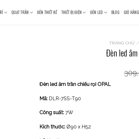
RÍ
QUẠT TRẦN
ĐÈN THIẾT KẾ
THIẾT BỊ ĐIỆN
ĐÈN LED
BLOG
GIỎ HÀNG
TRANG CHỦ
Đèn led âm
309
Đèn led âm trần chiếu rọi OPAL
Mã:
DLR-7SS-T90
Công suất:
7W
Kích thước:
Ø90 x H52