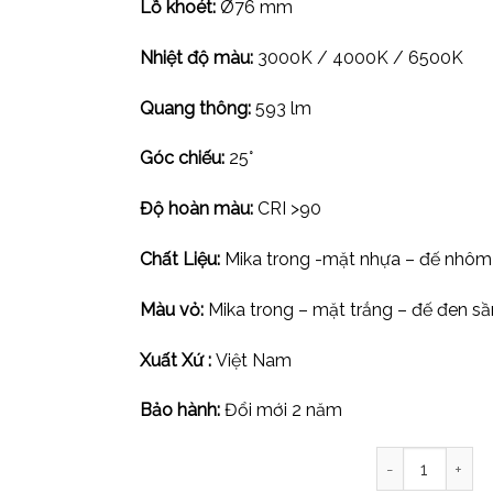
Lỗ khoét:
Ø76 mm
Nhiệt độ màu:
3000K / 4000K / 6500K
Quang thông:
593 lm
Góc chiếu:
25°
Độ hoàn màu:
CRI >90
Chất Liệu:
Mika trong -mặt nhựa – đế nhôm
Màu vỏ:
Mika trong – mặt trắng – đế đen sầ
Xuất Xứ :
Việt Nam
Bảo hành:
Đổi mới 2 năm
Đèn led âm trần