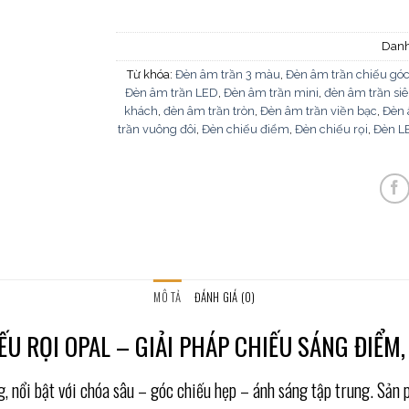
Dan
Từ khóa:
Đèn âm trần 3 màu
,
Đèn âm trần chiếu gó
Đèn âm trần LED
,
Đèn âm trần mini
,
đèn âm trần s
khách
,
đèn âm trần tròn
,
Đèn âm trần viền bạc
,
Đèn 
trần vuông đôi
,
Đèn chiếu điểm
,
Đèn chiếu rọi
,
Đèn L
MÔ TẢ
ĐÁNH GIÁ (0)
IẾU RỌI OPAL – GIẢI PHÁP CHIẾU SÁNG ĐIỂM
, nổi bật với chóa sâu – góc chiếu hẹp – ánh sáng tập trung. Sản 