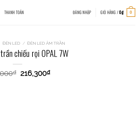
THANH TOÁN
ĐĂNG NHẬP
GIỎ HÀNG /
0
₫
0
/
ĐÈN LED
/
ĐÈN LED ÂM TRẦN
 trần chiếu rọi OPAL 7W
,000
216,300
₫
₫