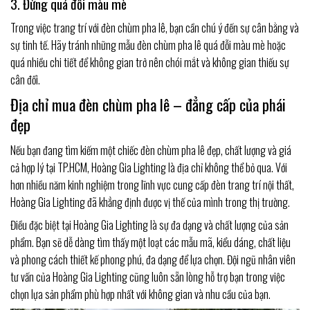
3. Đừng quá đỗi màu mè
Trong việc trang trí với đèn chùm pha lê, bạn cần chú ý đến sự cân bằng và
sự tinh tế. Hãy tránh những mẫu đèn chùm pha lê quá đỗi màu mè hoặc
quá nhiều chi tiết để không gian trở nên chói mắt và không gian thiếu sự
cân đối.
Địa chỉ mua đèn chùm pha lê – đẳng cấp của phái
đẹp
Nếu bạn đang tìm kiếm một chiếc đèn chùm pha lê đẹp, chất lượng và giá
cả hợp lý tại TP.HCM, Hoàng Gia Lighting là địa chỉ không thể bỏ qua. Với
hơn nhiều năm kinh nghiệm trong lĩnh vực cung cấp đèn trang trí nội thất,
Hoàng Gia Lighting đã khẳng định được vị thế của mình trong thị trường.
Điều đặc biệt tại Hoàng Gia Lighting là sự đa dạng và chất lượng của sản
phẩm. Bạn sẽ dễ dàng tìm thấy một loạt các mẫu mã, kiểu dáng, chất liệu
và phong cách thiết kế phong phú, đa dạng để lựa chọn. Đội ngũ nhân viên
tư vấn của Hoàng Gia Lighting cũng luôn sẵn lòng hỗ trợ bạn trong việc
chọn lựa sản phẩm phù hợp nhất với không gian và nhu cầu của bạn.