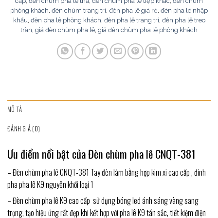
cấp
,
đèn chùm pha lê thả
,
đèn chùm pha lê tiệp khắc
,
đèn chùm
phòng khách
,
đèn chùm trang trí
,
đèn pha lê giá rẻ
,
đèn pha lê nhập
khẩu
,
đèn pha lê phòng khách
,
đèn pha lê trang trí
,
đèn pha lê treo
trần
,
giá đèn chùm pha lê
,
giá đèn chùm pha lê phòng khách
MÔ TẢ
ĐÁNH GIÁ (0)
Ưu điểm nổi bật của Đèn chùm pha lê CNQT-381
– Đèn chùm pha lê CNQT-381 Tay đèn làm bằng hợp kim xi cao cấp , đính
pha pha lê K9 nguyên khối loại 1
– Đèn chùm pha lê K9 cao cấp sử dụng bóng led ánh sáng vàng sang
trọng, tạo hiệu ứng rất đẹp khi kết hợp với pha lê K9 tán sắc, tiết kiệm điện