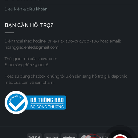
Điều kiện & điều khoản
BẠN CẦN HỖ TRỢ?
Điện thoại theo hotline: 0945.913.186-0917807100 hoặc email:
hoanggiadenled@gmail.com
Thời gian mở cửa showroom:
8:00 sáng đến 19:00 tối
Hoặc sử dụng chatbox, chúng tôi luôn sẳn sàng hỗ trợ giải đáp thắc
mắc của bạn về sản phẩm.