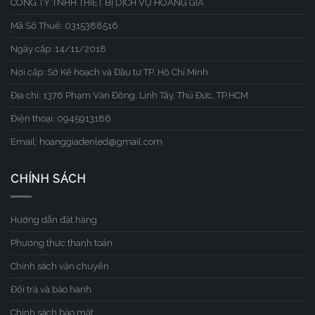
CÔNG TY TNHH THIẾT BỊ DỊCH VỤ HOÀNG GIA
Mã Số Thuế: 0315388516
Ngày cấp: 14/11/2018
Nơi cấp: Sở Kế hoạch và Đầu tư TP. Hồ Chí Minh
Địa chỉ: 1376 Phạm Văn Đồng, Linh Tây, Thủ Đức, TP.HCM
Điện thoại: 0945913186
Email: hoanggiadenled@gmail.com
CHÍNH SÁCH
Hướng dẫn đặt hàng
Phương thức thanh toán
Chính sách vận chuyển
Đổi trả và bảo hành
Chính sách bảo mật