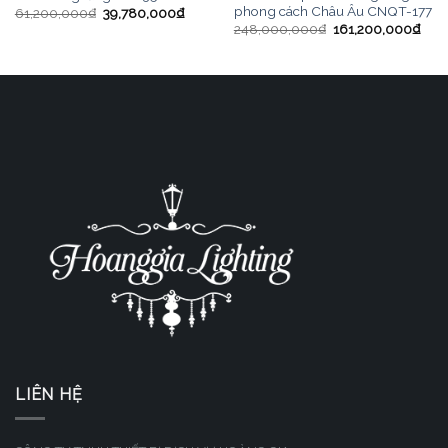
phong cách Châu Âu CNQT-177
61,200,000
₫
39,780,000
₫
248,000,000
₫
161,200,000
₫
LIÊN HỆ