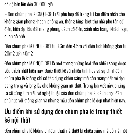
có độ bền lên đến 30.000 giờ
– Đèn chùm pha lê CNQT-381 rất phù hợp để trang trí tạo điểm nhấn cho
không gian phòng khách, phòng ăn, thông tầng, biệt thự nhà phố tân cổ
điển, hiện đại, lâu đài mang phong cách cổ điển, sảnh nhà hàng, khách sạn,
quán cà phê …
Đèn chùm pha lê CNQT-381 từ 3.6m đến 4.5m với diện tích không gian từ
20m2 đến 40m2
Đèn chùm pha lê CNQT-381 là một trong những loại đèn chiếu sáng được
yêu thích nhất hiện nay. Được thiết kế với nhiều tinh hoa và sự tỉ mỉ, đèn
chùm pha lê không chỉ có tác dụng chiếu sáng mà còn mang đến vẻ đẹp
sang trọng và lộng lẫy cho không gian nội thất. Trong bài viết này, chúng
ta sẽ cùng tìm hiểu về nghệ thuật của đèn chùm pha lê, cách chọn đèn
phù hợp với không gian và những mẫu đèn chùm pha lê đẹp nhất hiện nay.
Ưu điểm khi sử dụng đèn chùm pha lê trong thiết
kế nội thất
Đèn chùm pha lê không chỉ đơn thuần là thiết bị chiếu sáng mà còn là một