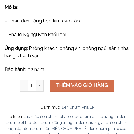
Mô tả:
– Thân đèn bằng hợp kim cao cấp
– Pha lê K9 nguyên khối loại I
Ứng dụng:
Phòng khách, phòng ăn, phòng ngủ, sảnh nhà
hàng, khách sạn,…
Bảo hành:
02 năm
Đèn chùm pha lê CNQT-381 số lượng
THÊM VÀO GIỎ HÀNG
Danh mục:
Đèn Chùm Pha Lê
Từ khóa:
các mẫu đèn chùm pha lê
,
den chum pha le trang tri
,
đèn
chùm biệt thự
,
đèn chùm đồng trang trí
,
đèn chùm giá rẻ
,
đèn chùm
hiện đại
,
đèn chùm nến
,
ĐÈN CHÙM PHA LÊ
,
đèn chùm pha lê cao