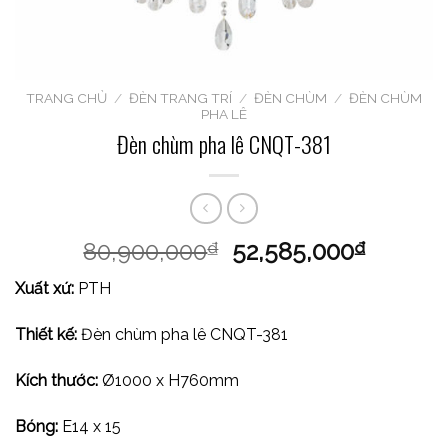
TRANG CHỦ
/
ĐÈN TRANG TRÍ
/
ĐÈN CHÙM
/
ĐÈN CHÙM
PHA LÊ
Đèn chùm pha lê CNQT-381
80,900,000
52,585,000
₫
₫
Xuất xứ:
PTH
Thiết kế:
Đèn chùm pha lê CNQT-381
Kích thước:
Ø1000 x H760mm
Bóng:
E14 x 15