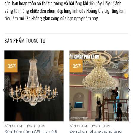
dẫn, bạn hoàn toàn có thể tin tưởng và hài lòng khi đến đây. Hãy để ánh
sáng từ những chiếc đèn chùm đẹp lung linh của Hoàng Gia Lighting lan
tỏa, làm mới lên không gian sống của bạn ngay hôm nay!
SẢN PHẨM TƯƠNG TỰ
-35%
-35%
ĐÈN CHÙM THÔNG TẦNG
ĐÈN CHÙM THÔNG TẦNG
Đèn chùm pha lê thông tầng
Đèn thông tầng CFL 3521/18