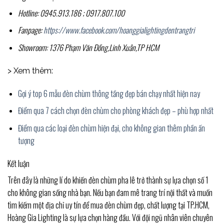
Hotline: 0945.913.186 ; 0917.807.100
Fanpage:
https://www.facebook.com/hoanggialightingdentrangtri
Showroom: 1376 Phạm Văn Đồng,Linh Xuân,TP HCM
> Xem thêm:
Gợi ý top 6 mẫu đèn chùm thông tầng đẹp bán chạy nhất hiện nay
Điểm qua 7 cách chọn đèn chùm cho phòng khách đẹp – phù hợp nhất
Điểm qua các loại đèn chùm hiện đại, cho không gian thêm phần ấn
tượng
Kết luận
Trên đây là những lí do khiến đèn chùm pha lê trở thành sự lựa chọn số 1
cho không gian sống nhà bạn. Nếu bạn đam mê trang trí nội thất và muốn
tìm kiếm một địa chỉ uy tín để mua đèn chùm đẹp, chất lượng tại TP.HCM,
Hoàng Gia Lighting là sự lựa chọn hàng đầu. Với đội ngũ nhân viên chuyên