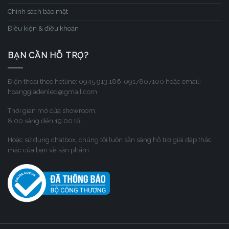
Chính sách bảo mật
Điều kiện & điều khoản
BẠN CẦN HỖ TRỢ?
Điện thoại theo hotline: 0945.913.186-0917807100 hoặc email:
hoanggiadenled@gmail.com
Thời gian mở cửa showroom:
8:00 sáng đến 19:00 tối
Hoặc sử dụng chatbox, chúng tôi luôn sẳn sàng hỗ trợ giải đáp thắc
mắc của bạn về sản phẩm.