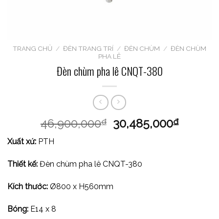
TRANG CHỦ
/
ĐÈN TRANG TRÍ
/
ĐÈN CHÙM
/
ĐÈN CHÙM
PHA LÊ
Đèn chùm pha lê CNQT-380
46,900,000
30,485,000
₫
₫
Xuất xứ:
PTH
Thiết kế:
Đèn chùm pha lê CNQT-380
Kích thước:
Ø800 x H560mm
Bóng:
E14 x 8