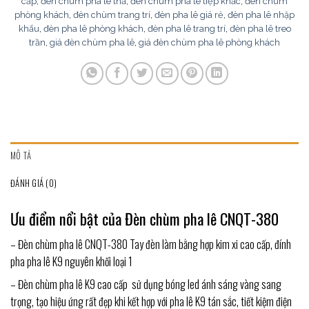
cấp
,
đèn chùm pha lê thả
,
đèn chùm pha lê tiệp khắc
,
đèn chùm
phòng khách
,
đèn chùm trang trí
,
đèn pha lê giá rẻ
,
đèn pha lê nhập
khẩu
,
đèn pha lê phòng khách
,
đèn pha lê trang trí
,
đèn pha lê treo
trần
,
giá đèn chùm pha lê
,
giá đèn chùm pha lê phòng khách
MÔ TẢ
ĐÁNH GIÁ (0)
Ưu điểm nổi bật của Đèn chùm pha lê CNQT-380
– Đèn chùm pha lê CNQT-380 Tay đèn làm bằng hợp kim xi cao cấp, đính
pha pha lê K9 nguyên khối loại 1
– Đèn chùm pha lê K9 cao cấp sử dụng bóng led ánh sáng vàng sang
trọng, tạo hiệu ứng rất đẹp khi kết hợp với pha lê K9 tán sắc, tiết kiệm điện