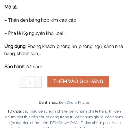
Mô tả:
– Thân đèn bằng hợp kim cao cấp
– Pha lê K9 nguyên khối loại I
Ứng dụng:
Phòng khách, phòng ăn, phòng ngủ, sảnh nhà
hàng, khách sạn,…
Bảo hành:
02 năm
Đèn chùm pha lê CNQT-380 số lượng
THÊM VÀO GIỎ HÀNG
Danh mục:
Đèn Chùm Pha Lê
Từ khóa:
các mẫu đèn chùm pha lê
,
den chum pha le trang tri
,
đèn
chùm biệt thự
,
đèn chùm đồng trang trí
,
đèn chùm giá rẻ
,
đèn chùm
hiện đại
,
đèn chùm nến
,
ĐÈN CHÙM PHA LÊ
,
đèn chùm pha lê cao