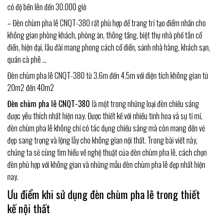
có độ bền lên đến 30.000 giờ
– Đèn chùm pha lê CNQT-380 rất phù hợp để trang trí tạo điểm nhấn cho
không gian phòng khách, phòng ăn, thông tầng, biệt thự nhà phố tân cổ
điển, hiện đại, lâu đài mang phong cách cổ điển, sảnh nhà hàng, khách sạn,
quán cà phê …
Đèn chùm pha lê CNQT-380 từ 3.6m đến 4.5m với diện tích không gian từ
20m2 đến 40m2
Đèn chùm pha lê CNQT-380
là một trong những loại đèn chiếu sáng
được yêu thích nhất hiện nay. Được thiết kế với nhiều tinh hoa và sự tỉ mỉ,
đèn chùm pha lê không chỉ có tác dụng chiếu sáng mà còn mang đến vẻ
đẹp sang trọng và lộng lẫy cho không gian nội thất. Trong bài viết này,
chúng ta sẽ cùng tìm hiểu về nghệ thuật của đèn chùm pha lê, cách chọn
đèn phù hợp với không gian và những mẫu đèn chùm pha lê đẹp nhất hiện
nay.
Ưu điểm khi sử dụng đèn chùm pha lê trong thiết
kế nội thất