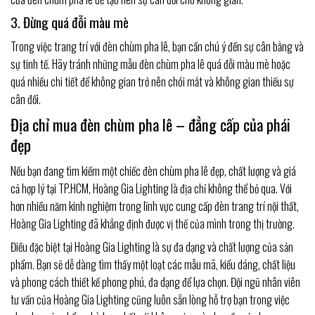
3. Đừng quá đỗi màu mè
Trong việc trang trí với đèn chùm pha lê, bạn cần chú ý đến sự cân bằng và
sự tinh tế. Hãy tránh những mẫu đèn chùm pha lê quá đỗi màu mè hoặc
quá nhiều chi tiết để không gian trở nên chói mắt và không gian thiếu sự
cân đối.
Địa chỉ mua đèn chùm pha lê – đẳng cấp của phái
đẹp
Nếu bạn đang tìm kiếm một chiếc đèn chùm pha lê đẹp, chất lượng và giá
cả hợp lý tại TP.HCM, Hoàng Gia Lighting là địa chỉ không thể bỏ qua. Với
hơn nhiều năm kinh nghiệm trong lĩnh vực cung cấp đèn trang trí nội thất,
Hoàng Gia Lighting đã khẳng định được vị thế của mình trong thị trường.
Điều đặc biệt tại Hoàng Gia Lighting là sự đa dạng và chất lượng của sản
phẩm. Bạn sẽ dễ dàng tìm thấy một loạt các mẫu mã, kiểu dáng, chất liệu
và phong cách thiết kế phong phú, đa dạng để lựa chọn. Đội ngũ nhân viên
tư vấn của Hoàng Gia Lighting cũng luôn sẵn lòng hỗ trợ bạn trong việc