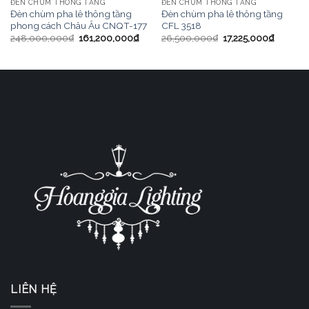
ĐÈN CHÙM THÔNG TẦNG
ĐÈN CHÙM THÔNG TẦNG
Đèn chùm pha lê thông tầng
Đèn chùm pha lê thông tầng
phong cách Châu Âu CNQT-177
CFL 3518
248,000,000
₫
161,200,000
₫
26,500,000
₫
17,225,000
₫
LIÊN HỆ