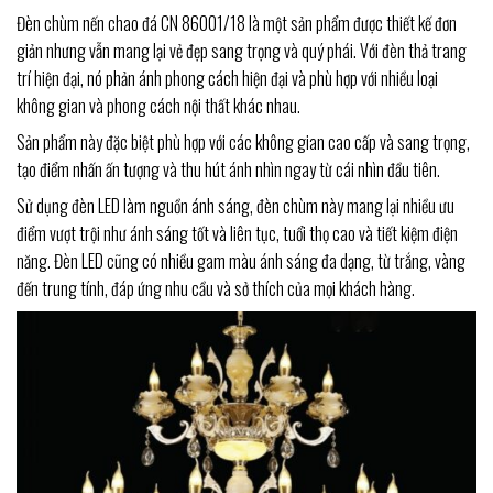
Đèn chùm nến chao đá CN 86001/18 là một sản phẩm được thiết kế đơn
giản nhưng vẫn mang lại vẻ đẹp sang trọng và quý phái. Với đèn thả trang
trí hiện đại, nó phản ánh phong cách hiện đại và phù hợp với nhiều loại
không gian và phong cách nội thất khác nhau.
Sản phẩm này đặc biệt phù hợp với các không gian cao cấp và sang trọng,
tạo điểm nhấn ấn tượng và thu hút ánh nhìn ngay từ cái nhìn đầu tiên.
Sử dụng đèn LED làm nguồn ánh sáng, đèn chùm này mang lại nhiều ưu
điểm vượt trội như ánh sáng tốt và liên tục, tuổi thọ cao và tiết kiệm điện
năng. Đèn LED cũng có nhiều gam màu ánh sáng đa dạng, từ trắng, vàng
đến trung tính, đáp ứng nhu cầu và sở thích của mọi khách hàng.