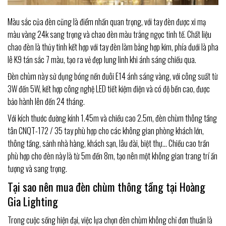
Màu sắc của đèn cũng là điểm nhấn quan trọng, với tay đèn được xi mạ
màu vàng 24k sang trọng và chao đèn màu trắng ngọc tinh tế. Chất liệu
chao đèn là thủy tinh kết hợp với tay đèn làm bằng hợp kim, phía dưới là pha
lê K9 tán sắc 7 màu, tạo ra vẻ đẹp lung linh khi ánh sáng chiếu qua.
Đèn chùm này sử dụng bóng nến đuôi E14 ánh sáng vàng, với công suất từ
3W đến 5W, kết hợp công nghệ LED tiết kiệm điện và có độ bền cao, được
bảo hành lên đến 24 tháng.
Với kích thước đường kính 1.45m và chiều cao 2.5m, đèn chùm thông tầng
tân CNQT-172 / 35 tay phù hợp cho các không gian phòng khách lớn,
thông tầng, sảnh nhà hàng, khách sạn, lâu đài, biệt thự… Chiều cao trần
phù hợp cho đèn này là từ 5m đến 8m, tạo nên một không gian trang trí ấn
tượng và sang trọng.
Tại sao nên mua đèn chùm thông tầng tại Hoàng
Gia Lighting
Trong cuộc sống hiện đại, việc lựa chọn đèn chùm không chỉ đơn thuần là