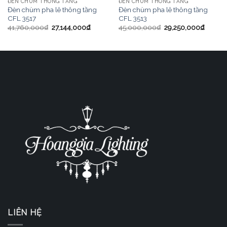
ĐÈN CHÙM THÔNG TẦNG
ĐÈN CHÙM THÔNG TẦNG
Đèn chùm pha lê thông tầng
Đèn chùm pha lê thông tầng
CFL 3517
CFL 3513
41,760,000
₫
27,144,000
₫
45,000,000
₫
29,250,000
₫
LIÊN HỆ