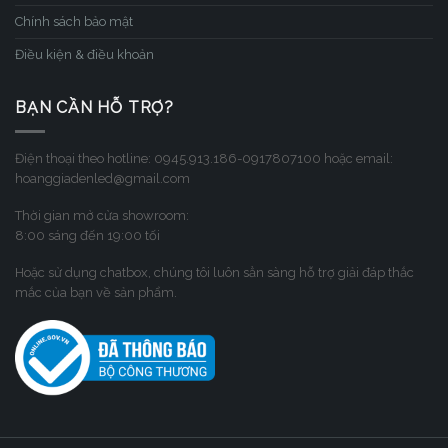
Chính sách bảo mật
Điều kiện & điều khoản
BẠN CẦN HỖ TRỢ?
Điện thoại theo hotline: 0945.913.186-0917807100 hoặc email:
hoanggiadenled@gmail.com
Thời gian mở cửa showroom:
8:00 sáng đến 19:00 tối
Hoặc sử dụng chatbox, chúng tôi luôn sẳn sàng hỗ trợ giải đáp thắc
mắc của bạn về sản phẩm.