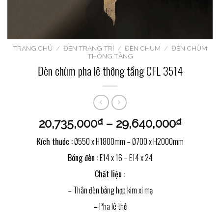
TRANG CHỦ
/
ĐÈN TRANG TRÍ
/
ĐÈN CHÙM
/
ĐÈN CHÙM
THÔNG TẦNG
Đèn chùm pha lê thông tầng CFL 3514
20,735,000
–
29,640,000
₫
₫
Kích thước :
Ø550 x H1800mm – Ø700 x H2000mm
Bóng đèn :
E14 x 16 – E14 x 24
Chất liệu :
– Thân đèn bằng hợp kim xi mạ
– Pha lê thẻ