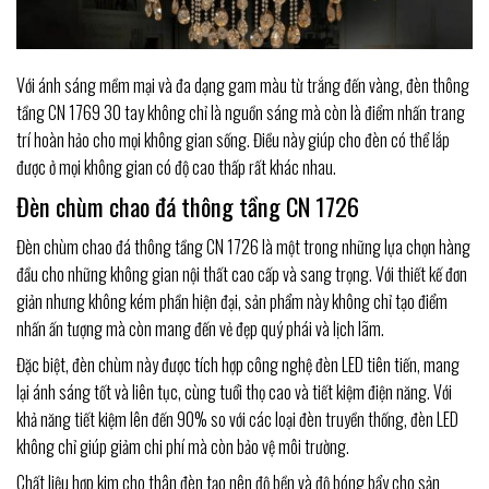
Với ánh sáng mềm mại và đa dạng gam màu từ trắng đến vàng, đèn thông
tầng CN 1769 30 tay không chỉ là nguồn sáng mà còn là điểm nhấn trang
trí hoàn hảo cho mọi không gian sống. Điều này giúp cho đèn có thể lắp
được ở mọi không gian có độ cao thấp rất khác nhau.
Đèn chùm chao đá thông tầng CN 1726
Đèn chùm chao đá thông tầng CN 1726 là một trong những lựa chọn hàng
đầu cho những không gian nội thất cao cấp và sang trọng. Với thiết kế đơn
giản nhưng không kém phần hiện đại, sản phẩm này không chỉ tạo điểm
nhấn ấn tượng mà còn mang đến vẻ đẹp quý phái và lịch lãm.
Đặc biệt, đèn chùm này được tích hợp công nghệ đèn LED tiên tiến, mang
lại ánh sáng tốt và liên tục, cùng tuổi thọ cao và tiết kiệm điện năng. Với
khả năng tiết kiệm lên đến 90% so với các loại đèn truyền thống, đèn LED
không chỉ giúp giảm chi phí mà còn bảo vệ môi trường.
Chất liệu hợp kim cho thân đèn tạo nên độ bền và độ bóng bẩy cho sản