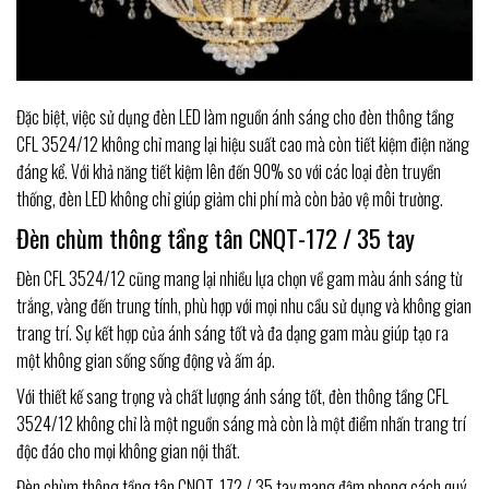
Đặc biệt, việc sử dụng đèn LED làm nguồn ánh sáng cho đèn thông tầng
CFL 3524/12 không chỉ mang lại hiệu suất cao mà còn tiết kiệm điện năng
đáng kể. Với khả năng tiết kiệm lên đến 90% so với các loại đèn truyền
thống, đèn LED không chỉ giúp giảm chi phí mà còn bảo vệ môi trường.
Đèn chùm thông tầng tân CNQT-172 / 35 tay
Đèn CFL 3524/12 cũng mang lại nhiều lựa chọn về gam màu ánh sáng từ
trắng, vàng đến trung tính, phù hợp với mọi nhu cầu sử dụng và không gian
trang trí. Sự kết hợp của ánh sáng tốt và đa dạng gam màu giúp tạo ra
một không gian sống sống động và ấm áp.
Với thiết kế sang trọng và chất lượng ánh sáng tốt, đèn thông tầng CFL
3524/12 không chỉ là một nguồn sáng mà còn là một điểm nhấn trang trí
độc đáo cho mọi không gian nội thất.
Đèn chùm thông tầng tân CNQT-172 / 35 tay mang đậm phong cách quý