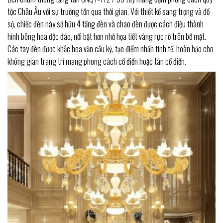
tộc Châu Âu với sự trường tồn qua thời gian. Với thiết kế sang trọng và đồ
sộ, chiếc đèn này sở hữu 4 tầng đèn và chao đèn được cách điệu thành
hình bông hoa độc đáo, nổi bật hơn nhờ họa tiết vàng rực rỡ trên bề mặt.
Các tay đèn được khắc hoa văn cầu kỳ, tạo điểm nhấn tinh tế, hoàn hảo cho
không gian trang trí mang phong cách cổ điển hoặc tân cổ điển.