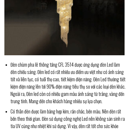
Đèn chùm pha lê thông tầng CFL 3514 được ứng dụng đèn Led làm
đèn chiếu sáng. Đèn led có rất nhiều ưu điểm ưu việt như có ánh sáng
tốt và liên tục, có tuổi thọ cao, tiết kiệm điện năng. Đèn Led thường tiết
kiệm điện năng lên tới 90% điện năng tiêu thụ so với các loại đèn khác.
Ngoài ra, Đèn led còn có nhiều gam màu ánh sáng từ trắng, vàng đến
trung tính. Mang đến cho khách hàng nhiều sự lựa chọn.
Có thân đèn được làm bằng hợp kim, rắn chắc, bền màu. Nên đèn rất
bền theo thời gian. Đèn sử dụng công nghệ Led nên không sản sinh ra
tia UV cũng như nhiệt khi sử dụng. Vì vậy, đèn rất tốt cho sức khỏe