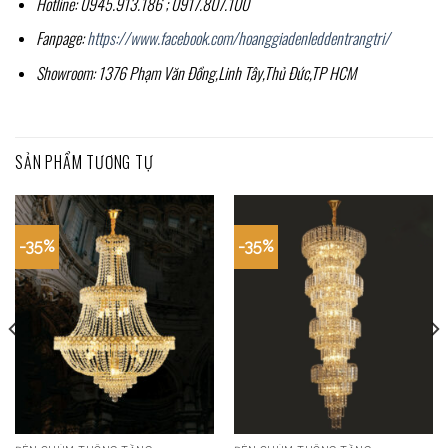
Hotline: 0945.913.186 ; 0917.807.100
Fanpage:
https://www.facebook.com/hoanggiadenleddentrangtri/
Showroom: 1376 Phạm Văn Đồng,Linh Tây,Thủ Đức,TP HCM
SẢN PHẨM TƯƠNG TỰ
-35%
-35%