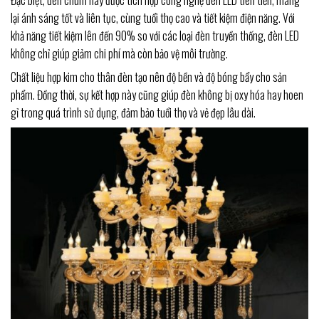
Đặc biệt, đèn chùm này được tích hợp công nghệ đèn LED tiên tiến, mang
lại ánh sáng tốt và liên tục, cùng tuổi thọ cao và tiết kiệm điện năng. Với
khả năng tiết kiệm lên đến 90% so với các loại đèn truyền thống, đèn LED
không chỉ giúp giảm chi phí mà còn bảo vệ môi trường.
Chất liệu hợp kim cho thân đèn tạo nên độ bền và độ bóng bẩy cho sản
phẩm. Đồng thời, sự kết hợp này cũng giúp đèn không bị oxy hóa hay hoen
gỉ trong quá trình sử dụng, đảm bảo tuổi thọ và vẻ đẹp lâu dài.