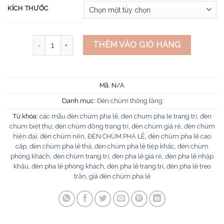
KÍCH THƯỚC
Đèn chùm pha lê thông tầng CFL 3514 số lượng
THÊM VÀO GIỎ HÀNG
Mã:
N/A
Danh mục:
Đèn chùm thông tầng
Từ khóa:
các mẫu đèn chùm pha lê
,
den chum pha le trang tri
,
đèn
chùm biệt thự
,
đèn chùm đồng trang trí
,
đèn chùm giá rẻ
,
đèn chùm
hiện đại
,
đèn chùm nến
,
ĐÈN CHÙM PHA LÊ
,
đèn chùm pha lê cao
cấp
,
đèn chùm pha lê thả
,
đèn chùm pha lê tiệp khắc
,
đèn chùm
phòng khách
,
đèn chùm trang trí
,
đèn pha lê giá rẻ
,
đèn pha lê nhập
khẩu
,
đèn pha lê phòng khách
,
đèn pha lê trang trí
,
đèn pha lê treo
trần
,
giá đèn chùm pha lê