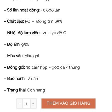
– Số lần hoạt động:
40,000 lần
– Chất liệu:
PC – Đồng tím 65%
– Nhiệt độ làm việc:
-20 ~ 70 độ C
–
Độ ẩm:
95%
– Màu sắc:
Màu ghi
– Đóng gói:
30 cái/ hộp – 900 cái/ thùng
– Bảo hành:
12 năm
– Trạng thái:
Còn hàng
Công tắc 2 chiều cỡ S V7.0PGK12-SS số lượng
THÊM VÀO GIỎ HÀNG