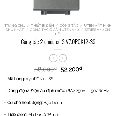
TRANG CHỦ
/
THIẾT BỊ ĐIỆN
/
CÔNG TẮC
/
UTEN MẶT HÌNH
CHỮ NHẬT
/
CÔNG TẮC Ổ CẮM UTEN V7.0
/
SERIES V7.0 CHI
TIẾT
Công tắc 2 chiều cỡ S V7.0PGK12-SS
58,000
52,200
₫
₫
– Mã hàng:
V7.0PGK12-SS
– Dòng điện/ Điện áp định mức:
16A/250V – 50/60Hz
– Cơ chế hoạt động:
Bập bênh
– Tiếp điểm:
Mạ bạc 0,35mm