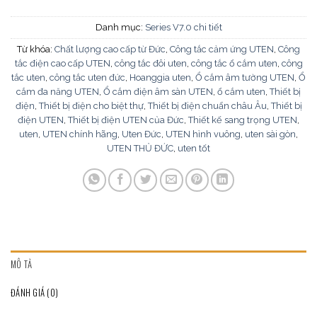
Danh mục:
Series V7.0 chi tiết
Từ khóa:
Chất lượng cao cấp từ Đức
,
Công tắc cảm ứng UTEN
,
Công
tắc điện cao cấp UTEN
,
công tắc đôi uten
,
công tắc ổ cắm uten
,
công
tắc uten
,
công tắc uten đức
,
Hoanggia uten
,
Ổ cắm âm tường UTEN
,
Ổ
cắm đa năng UTEN
,
Ổ cắm điện âm sàn UTEN
,
ổ cắm uten
,
Thiết bị
điện
,
Thiết bị điện cho biệt thự
,
Thiết bị điện chuẩn châu Âu
,
Thiết bị
điện UTEN
,
Thiết bị điện UTEN của Đức
,
Thiết kế sang trọng UTEN
,
uten
,
UTEN chính hãng
,
Uten Đức
,
UTEN hình vuông
,
uten sài gòn
,
UTEN THỦ ĐỨC
,
uten tốt
MÔ TẢ
ĐÁNH GIÁ (0)