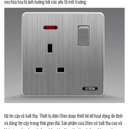
oxy hóa hay bị ảnh hưởng bởi các yếu tố môi trường.
Độ tin cậy và tuổi thọ: Thiết bị điện Uten được thiết kế để hoạt động ổn định
và đáng tin cậy trong thời gian dài. Sản phẩm của Uten có tuổi thọ cao và