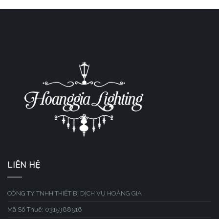
LIÊN HỆ
CÔNG TY TNHH THIẾT BỊ DỊCH VỤ HOÀNG GIA
Mã Số Thuế: 0315388516