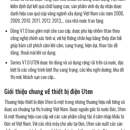
kiểm định đạt kết quả chất lượng cao, sản phẩm vinh dự dự nhận được
danh hiệu cao quý cúp vàng ngành xây dựng Việt Nam các năm 2008,
2009, 2010, 2011, 2012, 2013,… của nhà nước trao tặng.
Dòng V7.0 bao gồm
mặt che cao cấp, được phủ lớp nhôm titan theo
công nghệ chính xác tinh vi, với hệ thống chân kẹp bằng thép đàn hồi
giúp bám sát phích cắm khi cắm, sang trọng, hiện đại, thao tác dễ
dàng, thoải mái khi sử dụng.
Series V7.0 UTEN được tin dùng và sử dụng rộng rãi trên cả nước, đặc
biệt là các công trình biệt thự sang trọng, các khu nghỉ dưỡng, khu đô
thị mới, khách sạn cao cấp…
Giới thiệu chung về thiết bị điện Uten
Thương hiệu thiết bị điện Uten là một trong những thương hiệu nổi tiếng và
được ưa chuộng tại thị trường Việt Nam. Được nguồn gốc từ nước Đức, Uten
là một thương hiệu cao cấp với các sản phẩm công tắc ổ cắm nhập khẩu từ
Đức về Việt Nam. Với các nhà máy chủ yếu tại Đức, Uten sản xuất các sản