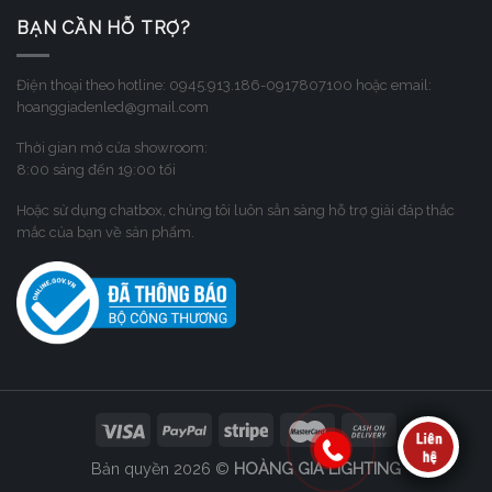
BẠN CẦN HỖ TRỢ?
Điện thoại theo hotline: 0945.913.186-0917807100 hoặc email:
hoanggiadenled@gmail.com
Thời gian mở cửa showroom:
8:00 sáng đến 19:00 tối
Hoặc sử dụng chatbox, chúng tôi luôn sẳn sàng hỗ trợ giải đáp thắc
mắc của bạn về sản phẩm.
Bản quyền 2026 ©
HOÀNG GIA LIGHTING