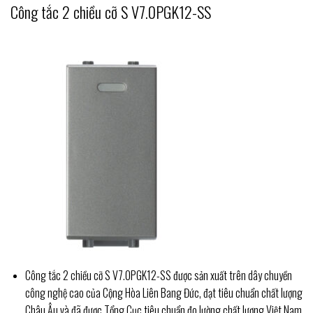
Công tắc 2 chiều cỡ S V7.0PGK12-SS
Công tắc 2 chiều cỡ S V7.0PGK12-SS được sản xuất trên dây chuyền
công nghệ cao của Cộng Hòa Liên Bang Đức, đạt tiêu chuẩn chất lượng
Châu Âu và đã được Tổng Cục tiêu chuẩn đo lường chất lượng Việt Nam