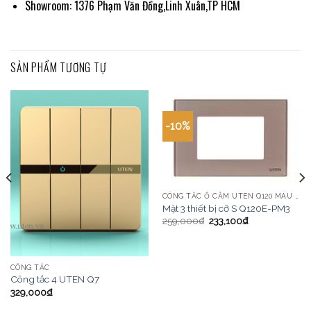
Showroom: 1376 Phạm Văn Đồng,Linh Xuân,TP HCM
SẢN PHẨM TƯƠNG TỰ
-10%
CÔNG TẮC Ổ CẮM UTEN Q120 MÀU VÀNG
Mặt 3 thiết bị cỡ S Q120E-PM3
259,000
₫
233,100
₫
CÔNG TẮC
Công tắc 4 UTEN Q7
329,000
₫