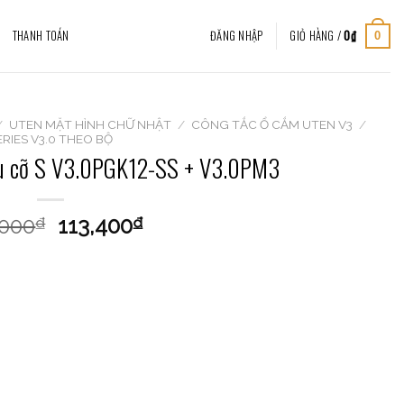
THANH TOÁN
ĐĂNG NHẬP
GIỎ HÀNG /
0
₫
0
/
UTEN MẶT HÌNH CHỮ NHẬT
/
CÔNG TẮC Ổ CẮM UTEN V3
/
ERIES V3.0 THEO BỘ
ều cỡ S V3.0PGK12-SS + V3.0PM3
,000
113,400
₫
₫