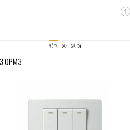
MÔ TẢ
ĐÁNH GIÁ (0)
 V3.0PM3