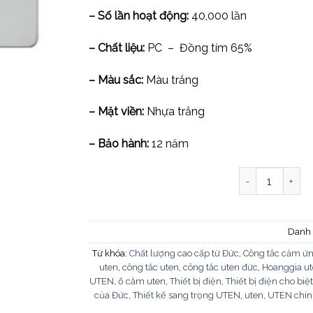
– Số lần hoạt động:
40,000 lần
– Chất liệu:
PC – Đồng tím 65%
– Màu sắc:
Màu trắng
– Mặt viền:
Nhựa trắng
– Bảo hành:
12 năm
Bộ 3 công tắc 
Danh
Từ khóa:
Chất lượng cao cấp từ Đức
,
Công tắc cảm ứ
uten
,
công tắc uten
,
công tắc uten đức
,
Hoanggia u
UTEN
,
ổ cắm uten
,
Thiết bị điện
,
Thiết bị điện cho biệt
của Đức
,
Thiết kế sang trọng UTEN
,
uten
,
UTEN chín