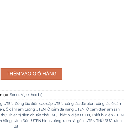
2 chiều cỡ S V3.0PGK12-SS + V3.0PM3 số lượng
THÊM VÀO GIỎ HÀNG
 mục:
Series V3.0 theo bộ
ng UTEN
,
Công tắc điện cao cấp UTEN
,
công tắc đôi uten
,
công tắc ổ cắm
ten
,
Ổ cắm âm tường UTEN
,
Ổ cắm đa năng UTEN
,
Ổ cắm điện âm sàn
 thự
,
Thiết bị điện chuẩn châu Âu
,
Thiết bị điện UTEN
,
Thiết bị điện UTEN
h hãng
,
Uten Đức
,
UTEN hình vuông
,
uten sài gòn
,
UTEN THỦ ĐỨC
,
uten
tốt