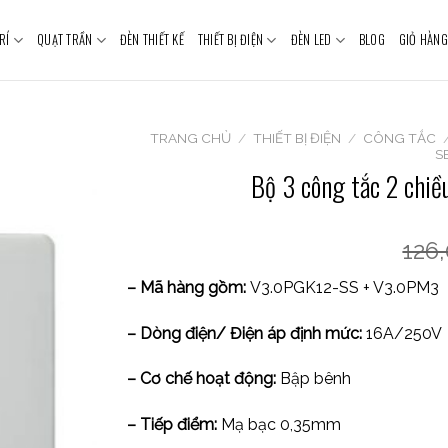
RÍ
QUẠT TRẦN
ĐÈN THIẾT KẾ
THIẾT BỊ ĐIỆN
ĐÈN LED
BLOG
GIỎ HÀNG
TRANG CHỦ
/
THIẾT BỊ ĐIỆN
/
CÔNG TẮC
S
Bộ 3 công tắc 2 chi
126
– Mã hàng gồm:
V3.0PGK12-SS + V3.0PM3
– Dòng điện/ Điện áp định mức:
16A/250V
– Cơ chế hoạt động:
Bập bênh
– Tiếp điểm:
Mạ bạc 0,35mm