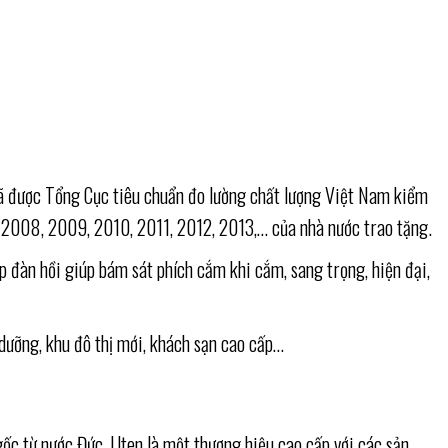
ã được Tổng Cục tiêu chuẩn đo lường chất lượng Việt Nam kiểm
 2008, 2009, 2010, 2011, 2012, 2013,… của nhà nước trao tặng.
p đàn hồi giúp bám sát phích cắm khi cắm, sang trọng, hiện đại,
 dưỡng, khu đô thị mới, khách sạn cao cấp…
ốc từ nước Đức, Uten là một thương hiệu cao cấp với các sản