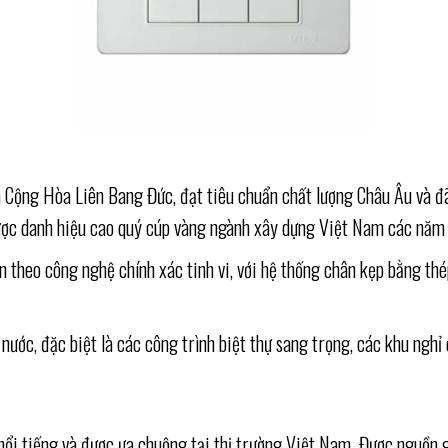
 Cộng Hòa Liên Bang Đức, đạt tiêu chuẩn chất lượng Châu Âu và đ
được danh hiệu cao quý cúp vàng ngành xây dựng Việt Nam các năm
n theo công nghệ chính xác tinh vi, với hệ thống chân kẹp bằng thé
ước, đặc biệt là các công trình biệt thự sang trọng, các khu nghỉ
nổi tiếng và được ưa chuộng tại thị trường Việt Nam. Được nguồn g