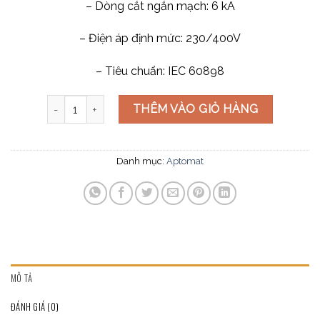
– Dòng cắt ngắn mạch: 6 kA
– Điện áp định mức: 230/400V
– Tiêu chuẩn: IEC 60898
Aptomat uten 1 Pha 40A số lượng
THÊM VÀO GIỎ HÀNG
Danh mục:
Aptomat
MÔ TẢ
ĐÁNH GIÁ (0)