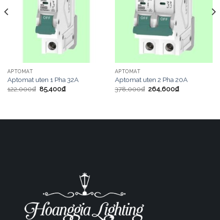
APTOMAT
APTOMAT
Aptomat uten 1 Pha 32A
Aptomat uten 2 Pha 20A
122,000
₫
85,400
₫
378,000
₫
264,600
₫