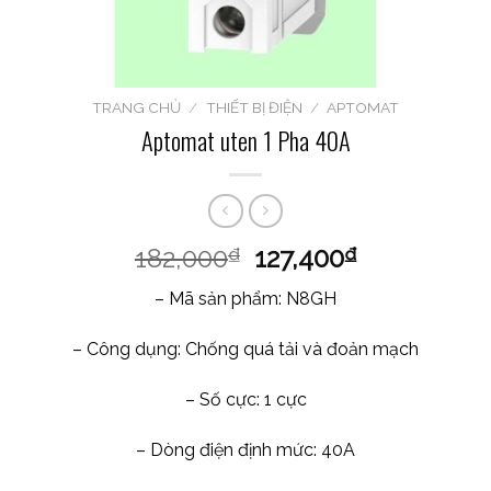
TRANG CHỦ
/
THIẾT BỊ ĐIỆN
/
APTOMAT
Aptomat uten 1 Pha 40A
182,000
127,400
₫
₫
– Mã sản phẩm: N8GH
– Công dụng: Chống quá tải và đoản mạch
– Số cực: 1 cực
– Dòng điện định mức: 40A