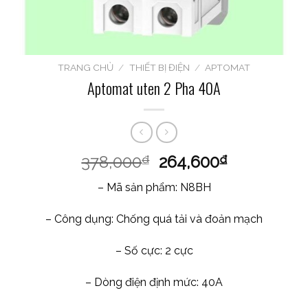
TRANG CHỦ
/
THIẾT BỊ ĐIỆN
/
APTOMAT
Aptomat uten 2 Pha 40A
378,000
264,600
₫
₫
– Mã sản phẩm: N8BH
– Công dụng: Chống quá tải và đoản mạch
– Số cực: 2 cực
– Dòng điện định mức: 40A